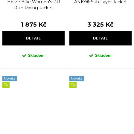
Horze Billie Women's PU
ANKY® Sub Layer Jacket
Rain Riding Jacket
1 875 Kč
3 325 Kč
DETAIL
DETAIL
Skladem
Skladem
Novinka
Novinka
Tip
Tip