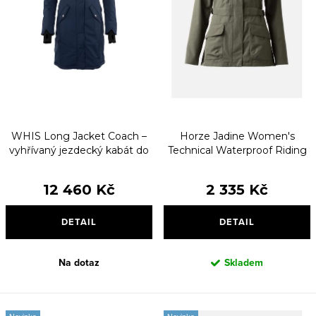
d
o
u
d
k
u
t
k
ů
t
ů
WHIS Long Jacket Coach –
Horze Jadine Women's
vyhřívaný jezdecký kabát do
Technical Waterproof Riding
zimy
Jacket
12 460 Kč
2 335 Kč
DETAIL
DETAIL
Na dotaz
Skladem