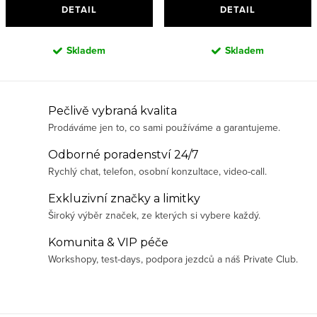
DETAIL
DETAIL
Skladem
Skladem
O
Pečlivě vybraná kvalita
Prodáváme jen to, co sami používáme a garantujeme.
v
l
Odborné poradenství 24/7
á
Rychlý chat, telefon, osobní konzultace, video-call.
d
Exkluzivní značky a limitky
a
Široký výběr značek, ze kterých si vybere každý.
c
í
Komunita & VIP péče
p
Workshopy, test-days, podpora jezdců a náš Private Club.
r
v
k