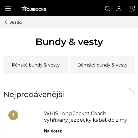
Přejít
na
obsah
Jezdci
K
Bundy & vesty
Pánské bundy & vesty
Dámské bundy & vesty
Nejprodávanější
WHIS Long Jacket Coach –
vyhřívaný jezdecký kabát do zimy
Na dotaz