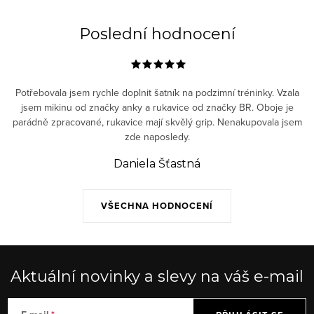
y
v
Poslední hodnocení
ý
p
i
Potřebovala jsem rychle doplnit šatník na podzimní tréninky. Vzala
s
jsem mikinu od značky anky a rukavice od značky BR. Oboje je
parádně zpracované, rukavice mají skvělý grip. Nenakupovala jsem
u
zde naposledy.
Daniela Šťastná
VŠECHNA HODNOCENÍ
Aktuální novinky a slevy na váš e-mail