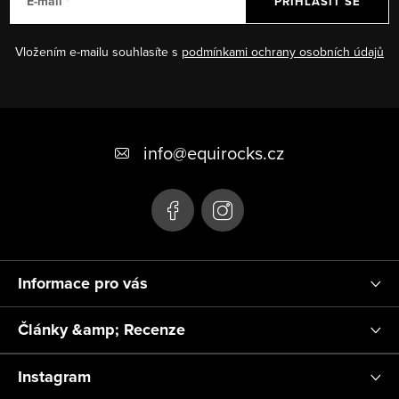
E-mail
PŘIHLÁSIT SE
Vložením e-mailu souhlasíte s
podmínkami ochrany osobních údajů
Z
á
info
@
equirocks.cz
p
a
t
í
Informace pro vás
Články &amp; Recenze
Instagram