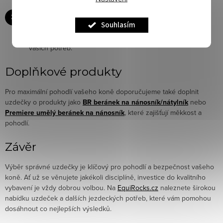
Konzultujte s odborníkem:
Pokud si nejste jisti, jakou
Souhlasím
uzdečku vybrat, neváhejte se poradit s odborníkem nebo
trenérem, který vám může doporučit nejlepší volbu podle
vašich potřeb.
Doplňkové produkty
Pro maximální pohodlí vašeho koně doporučujeme také doplnit
uzdečky o produkty jako
BR beránek na nánosník/nátylník
nebo
Premiere umělý beránek na nánosník
, které zajišťují měkkost a
pohodlí.
Závěr
Výběr správné uzdečky je klíčový pro pohodlí a bezpečnost vašeho
koně. Ať už se věnujete jakékoli disciplíně, investice do kvalitního
vybavení je vždy dobrou volbou. Na
EquiRocks.cz
naleznete širokou
nabídku uzdeček a dalších jezdeckých potřeb, které vám pomohou
dosáhnout co nejlepších výsledků.