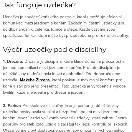
Jak funguje uzdečka?
Uzdečka je součástí koňského postroje, která umožňuje efektivní
komunikaci mezi jezdcem a koněm. Základními částmi uzdečky jsou
udidlo, nánosník, čelenka, lícnice a otěže. Každá část má svou
specifickou funkci, která může být přizpůsobena pro různé disciplíny.
Výběr uzdečky podle disciplíny
1. Drezúra:
Drezúra je disciplína, která klade důraz na preciznost a
jemnou komunikaci mezi jezdcem a koněm. Pro tuto disciplínu je
důležité, aby uzdečka byla lehká a pohodlná. Zde doporučujeme
uzdečku
Makebe
Zircons
, která poskytuje maximální komfort pro
koně a styl pro jeho prezentaci. Tato uzdečka je vyrobena z vysoce
kvalitní kůže a je ideální pro drezurní ježdění.
2. Parkur:
Pro skokové disciplíny, jako je parkur, je důležité, aby
uzdečka poskytovala stabilní a bezpečné spojení mezi jezdcem a
koněm. Mnozí jezdci volí kombinované uzdečky, které zahrnují extra
popruhy pro stabilizaci udidla a zajišťují tak lepší kontrolu při skocích.
Otěže by měly být dostatečně pevné, aby umožnily rychlou reakci,