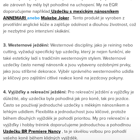
ale zároveň by měly být pohodlné na uchopení. My na EQR
doporučujeme například
Uzdečku s mexickým nánosníkem
ANNEMARI
anebo
Makebe Joker
. Tento produkt je vyroben z
prvotřídní anglické kůže a zajišťuje odolnost a dlouhou životnost, což
je nezbytné pro intenzivní skákání.
3. Westernové ježdění:
Westernové disciplíny, jako je reining nebo
cutting, vyžadují specifický typ uzdečky, který je nejen funkční, ale
také esteticky ladí s tradičním westernovým stylem. Westernové
uzdečky často nemají nánosník a jsou vybaveny ozdobnými prvky,
jako jsou stříbrné dekorace. Výběr správného westernového udidla
je klíčový pro zajištění citlivé reakce koně na jezdcovy pokyny.
4. Vyjížďky a rekreační ježdění:
Pro rekreační ježdění a vyjížďky je
důležité, aby uzdečka byla pohodlná jak pro koně, tak pro jezdce.
Často se používají jednoduché uzdečky s měkkým nánosníkem a
lehkým udidlem. Flexibilita a jednoduchost jsou klíčové, protože
během dlouhých vyjížděk je pohodlí prioritou. My pro rekreační a
vyjížďky i hobby trénink doporučujeme jednoduchou a pohodlnou
Uzdečku BR Premiere Nancy
, ta je skvělou volbou pro pohodlí
vašeho koně během klidných vyjížděk.