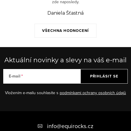
zde naposledy.
Daniela Šťastná
VŠECHNA HODNOCENÍ
Aktuální novinky a slevy na váš e-mail
E-mail
PŘIHLÁSIT SE
Vložením e-mailu souhlasíte s
podmínkami ochrany osobních údajů
Z
á
info
@
equirocks.cz