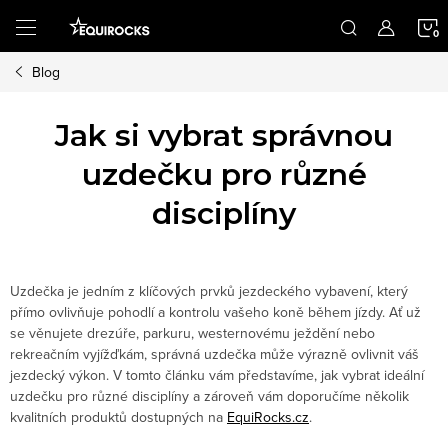
Přejít
na
obsah
Blog
K
Jak si vybrat správnou
uzdečku pro různé
disciplíny
Uzdečka je jedním z klíčových prvků jezdeckého vybavení, který
přímo ovlivňuje pohodlí a kontrolu vašeho koně během jízdy. Ať už
se věnujete drezúře, parkuru, westernovému ježdění nebo
rekreačním vyjížďkám, správná uzdečka může výrazně ovlivnit váš
jezdecký výkon. V tomto článku vám představíme, jak vybrat ideální
uzdečku pro různé disciplíny a zároveň vám doporučíme několik
kvalitních produktů dostupných na
EquiRocks.cz
.