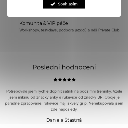
d
Souhlasím
Exkluzivní značky a limitky
a
Široký výběr značek, ze kterých si vybere každý.
c
í
Komunita & VIP péče
p
Workshopy, test-days, podpora jezdců a náš Private Club.
r
v
k
y
v
Poslední hodnocení
ý
p
i
Potřebovala jsem rychle doplnit šatník na podzimní tréninky. Vzala
s
jsem mikinu od značky anky a rukavice od značky BR. Oboje je
parádně zpracované, rukavice mají skvělý grip. Nenakupovala jsem
u
zde naposledy.
Daniela Šťastná