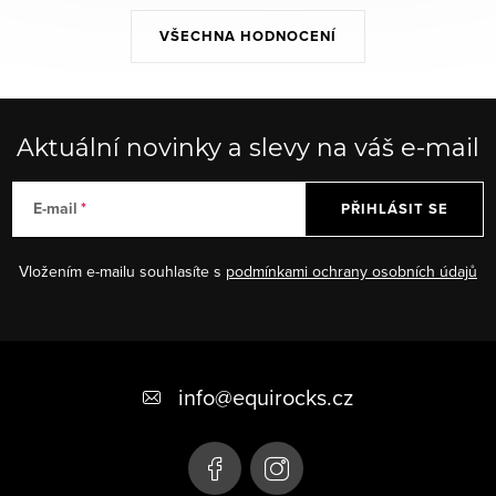
VŠECHNA HODNOCENÍ
Aktuální novinky a slevy na váš e-mail
E-mail
PŘIHLÁSIT SE
Vložením e-mailu souhlasíte s
podmínkami ochrany osobních údajů
Z
á
info
@
equirocks.cz
p
a