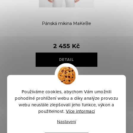
ů
t
ů
Pánská mikina MaKeBe
2 455 Kč
DETAIL
Skladem
Používáme cookies, abychom Vám umožnili
pohodlné prohlížení webu a díky analýze provozu
O
Pečlivě vybraná kvalita
webu neustále zlepšovali jeho funkce, výkon a
Prodáváme jen to, co sami používáme a garantujeme.
v
použitelnost.
Více informací
l
Odborné poradenství 24/7
Nastavení
á
Rychlý chat, telefon, osobní konzultace, video-call.