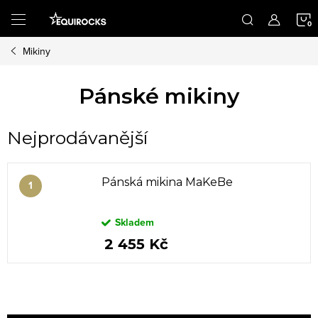
Přejít
na
obsah
Mikiny
K
Pánské mikiny
Nejprodávanější
Pánská mikina MaKeBe
Skladem
2 455 Kč