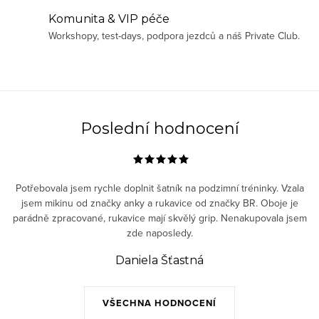
í
Komunita & VIP péče
p
Workshopy, test-days, podpora jezdců a náš Private Club.
r
v
k
y
v
Poslední hodnocení
ý
p
i
Potřebovala jsem rychle doplnit šatník na podzimní tréninky. Vzala
s
jsem mikinu od značky anky a rukavice od značky BR. Oboje je
parádně zpracované, rukavice mají skvělý grip. Nenakupovala jsem
u
zde naposledy.
Daniela Šťastná
VŠECHNA HODNOCENÍ