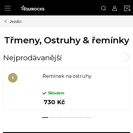
Přejít
na
obsah
Jezdci
K
Třmeny, Ostruhy & řemínky
Nejprodávanější
Řemínek na ostruhy
Skladem
730 Kč