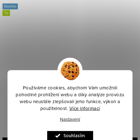
Novinka
Tip
Používáme cookies, abychom Vám umožnili
pohodlné prohlížení webu a díky analýze provozu
webu neustále zlepšovali jeho funkce, výkon a
Skokové třmeny Wave
Řemínky k ostruhám BR
použitelnost.
Více informací
kožené
Nastavení
4 738 Kč
380 Kč
Souhlasím