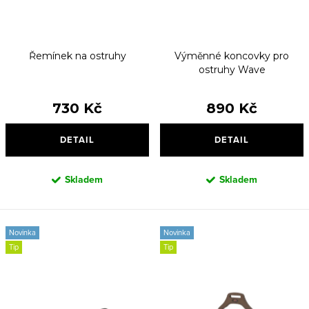
ů
t
ů
Řemínek na ostruhy
Výměnné koncovky pro
ostruhy Wave
730 Kč
890 Kč
DETAIL
DETAIL
Skladem
Skladem
Novinka
Novinka
Tip
Tip