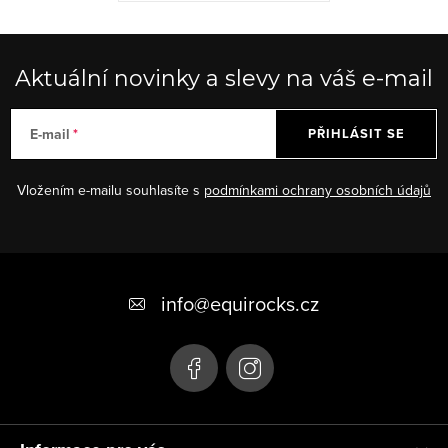
Aktuální novinky a slevy na váš e-mail
E-mail
PŘIHLÁSIT SE
Vložením e-mailu souhlasíte s
podmínkami ochrany osobních údajů
Z
á
info
@
equirocks.cz
p
a
t
í