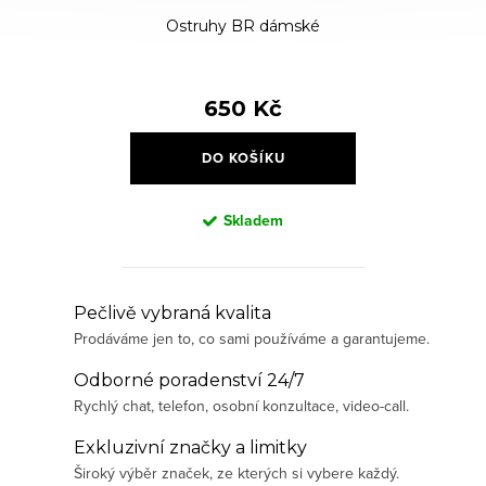
Ostruhy BR dámské
650 Kč
DO KOŠÍKU
Skladem
O
Pečlivě vybraná kvalita
Prodáváme jen to, co sami používáme a garantujeme.
v
l
Odborné poradenství 24/7
á
Rychlý chat, telefon, osobní konzultace, video-call.
d
Exkluzivní značky a limitky
a
Široký výběr značek, ze kterých si vybere každý.
c