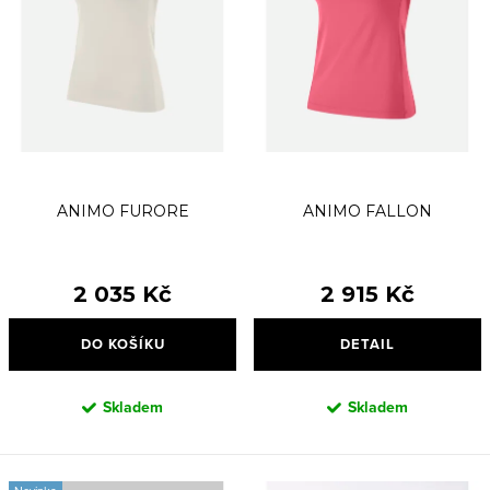
d
o
u
d
k
u
t
k
ů
t
ů
ANIMO FURORE
ANIMO FALLON
2 035 Kč
2 915 Kč
DO KOŠÍKU
DETAIL
Skladem
Skladem