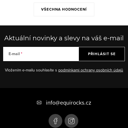
VŠECHNA HODNOCENÍ
Aktuální novinky a slevy na váš e-mail
E-mail
PŘIHLÁSIT SE
Vložením e-mailu souhlasíte s
podmínkami ochrany osobních údajů
Z
á
info
@
equirocks.cz
p
a