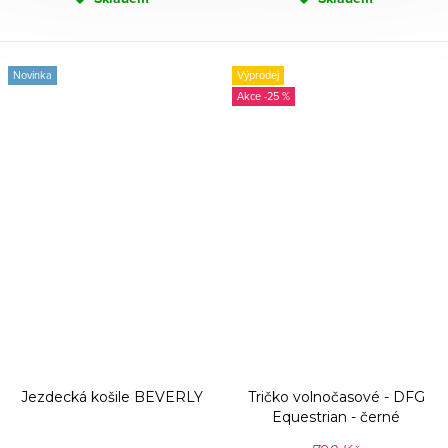
Novinka
Výprodej
-25 %
Jezdecká košile BEVERLY
Tričko volnočasové - DFG
Equestrian - černé