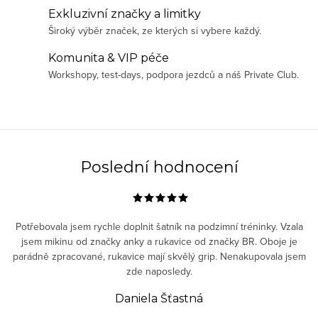
d
Exkluzivní značky a limitky
a
Široký výběr značek, ze kterých si vybere každý.
c
í
Komunita & VIP péče
p
Workshopy, test-days, podpora jezdců a náš Private Club.
r
v
k
y
v
Poslední hodnocení
ý
p
i
Potřebovala jsem rychle doplnit šatník na podzimní tréninky. Vzala
s
jsem mikinu od značky anky a rukavice od značky BR. Oboje je
parádně zpracované, rukavice mají skvělý grip. Nenakupovala jsem
u
zde naposledy.
Daniela Šťastná