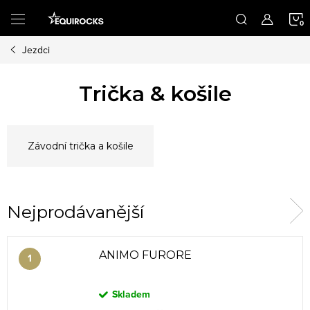
Přejít
na
obsah
Jezdci
K
Trička & košile
Závodní trička a košile
Nejprodávanější
ANIMO FURORE
Skladem