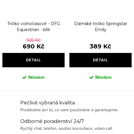
Tričko volnočasové - DFG
Dámské tričko Springstar
Equestrian - bílé
Emily
920 Kč
690 Kč
389 Kč
DETAIL
DETAIL
Skladem
Skladem
O
Pečlivě vybraná kvalita
Prodáváme jen to, co sami používáme a garantujeme.
v
l
Odborné poradenství 24/7
á
Rychlý chat, telefon, osobní konzultace, video-call.