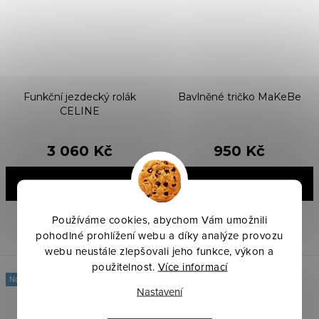
Funkční jezdecký rolák
Bavlněné tričko MaKeBe
CELINE
3 060 Kč
950 Kč
DETAIL
DETAIL
Používáme cookies, abychom Vám umožnili
Skladem
Skladem
pohodlné prohlížení webu a díky analýze provozu
webu neustále zlepšovali jeho funkce, výkon a
použitelnost.
Více informací
Novinka
Novinka
Nastavení