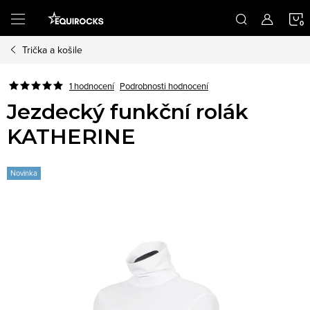
Přejít
na
obsah
Trička a košile
K
Podrobnosti hodnocení
1 hodnocení
Jezdecký funkční rolák
KATHERINE
Novinka