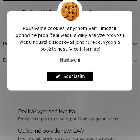
Značka:
MaKeBe
Kód produktu:
Zvolte variantu
Dotaz k produktu
Sdílet
Používáme cookies, abychom Vám umožnili
pohodlné prohlížení webu a díky analýze provozu
webu neustále zlepšovali jeho funkce, výkon a
Popis produktu
použitelnost.
Více informací
Nastavení
Diskuze
Souhlasím
Pečlivě vybraná kvalita
Prodáváme jen to, co sami používáme a garantujeme.
Odborné poradenství 24/7
Rychlý chat, telefon, osobní konzultace, video-call.