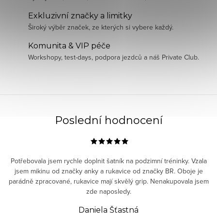
Exkluzivní značky a limitky
Široký výběr značek, ze kterých si vybere každý.
Komunita & VIP péče
Workshopy, test-days, podpora jezdců a náš Private Club.
Poslední hodnocení
Potřebovala jsem rychle doplnit šatník na podzimní tréninky. Vzala
jsem mikinu od značky anky a rukavice od značky BR. Oboje je
parádně zpracované, rukavice mají skvělý grip. Nenakupovala jsem
zde naposledy.
Daniela Šťastná