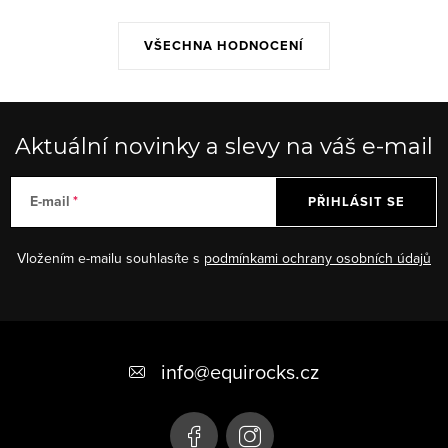
VŠECHNA HODNOCENÍ
Aktuální novinky a slevy na váš e-mail
E-mail
PŘIHLÁSIT SE
Vložením e-mailu souhlasíte s
podmínkami ochrany osobních údajů
Z
á
info
@
equirocks.cz
p
a