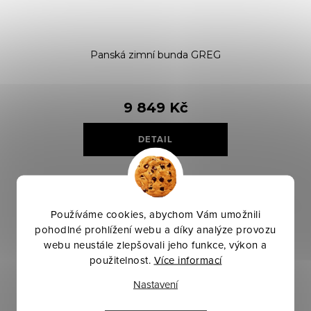
ů
t
ů
Panská zimní bunda GREG
9 849 Kč
DETAIL
Skladem
Používáme cookies, abychom Vám umožnili
pohodlné prohlížení webu a díky analýze provozu
O
Pečlivě vybraná kvalita
webu neustále zlepšovali jeho funkce, výkon a
Prodáváme jen to, co sami používáme a garantujeme.
v
použitelnost.
Více informací
l
Odborné poradenství 24/7
Nastavení
á
Rychlý chat, telefon, osobní konzultace, video-call.