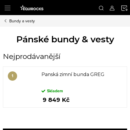
Přejít
na
obsah
Bundy a vesty
K
Pánské bundy & vesty
Nejprodávanější
Panská zimní bunda GREG
Skladem
9 849 Kč