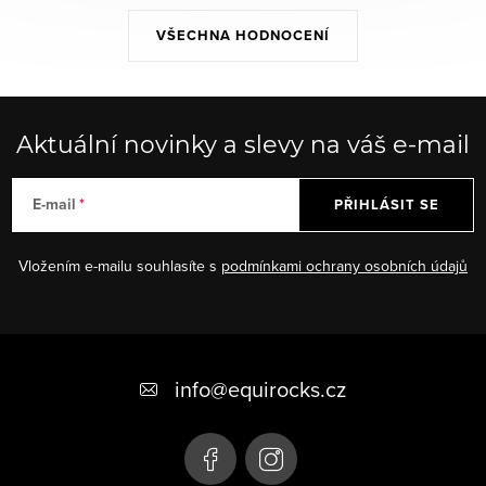
VŠECHNA HODNOCENÍ
Aktuální novinky a slevy na váš e-mail
E-mail
PŘIHLÁSIT SE
Vložením e-mailu souhlasíte s
podmínkami ochrany osobních údajů
Z
á
info
@
equirocks.cz
p
a