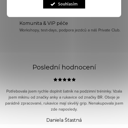
d
Souhlasím
Exkluzivní značky a limitky
a
Široký výběr značek, ze kterých si vybere každý.
c
í
Komunita & VIP péče
p
Workshopy, test-days, podpora jezdců a náš Private Club.
r
v
k
y
v
Poslední hodnocení
ý
p
i
Potřebovala jsem rychle doplnit šatník na podzimní tréninky. Vzala
s
jsem mikinu od značky anky a rukavice od značky BR. Oboje je
parádně zpracované, rukavice mají skvělý grip. Nenakupovala jsem
u
zde naposledy.
Daniela Šťastná