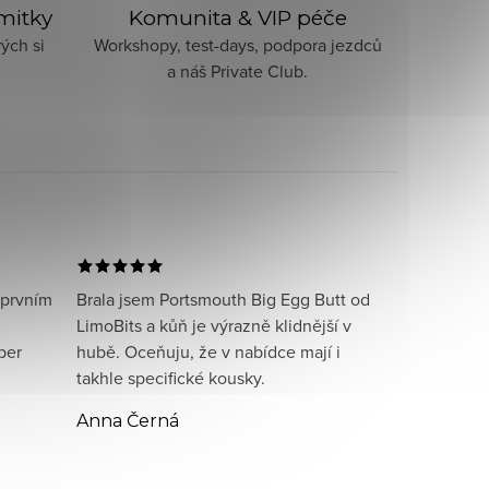
imitky
Komunita & VIP péče
ých si
Workshopy, test-days, podpora jezdců
a náš Private Club.
 prvním
Brala jsem Portsmouth Big Egg Butt od
LimoBits a kůň je výrazně klidnější v
per
hubě. Oceňuju, že v nabídce mají i
takhle specifické kousky.
Anna Černá