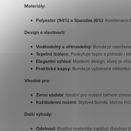
Materiály:
Polyester (94%) a Spandex (6%)
: Kombinace tě
Design a vlastnosti:
Voděodolný a větruodolný
: Bunda je navržena
Tepelná izolace
: Poskytuje teplo a pohodlí i 
Elegantní vzhled
: Moderní design, který je vho
Praktické kapsy
: Bunda je vybavena několika
Vhodné pro:
Zimní období
: Ideální pro nošení během zimn
Každodenní nošení
: Stylová bunda, kterou mů
Další výhody:
Odolnost
: Kvalitní materiály zajišťují dlouhou 