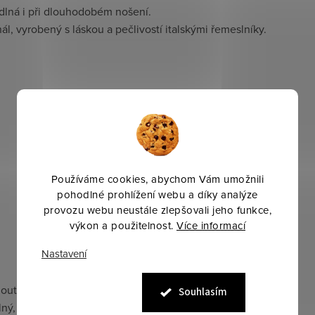
odlná i při dlouhodobém nošení.
ál, vyrobený s láskou a pečlivostí italskými řemeslníky.
Používáme cookies, abychom Vám umožnili
pohodlné prohlížení webu a díky analýze
provozu webu neustále zlepšovali jeho funkce,
výkon a použitelnost.
Více informací
Nastavení
outdoorové aktivity.
Souhlasím
ný, tepelná izolace, praktické kapsy, moderní design.