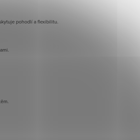
ytuje pohodlí a flexibilitu.
kami.
těm.