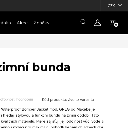
CZK
NÁKU
ránka
Akce
Značky
KOŠÍ
zimní bunda
Kód produktu:
Zvolte variantu
drobnosti hodnocení
 Waterproof Bomber Jacket mod. GREG od Makebe je
ří hledají stylovou a funkční bundu na zimní období. Tato
alitních materiálů, které zajišťují její odolnost vůči vodě a
epelnou izolaci pro maximální pohodlí během chladných dní.