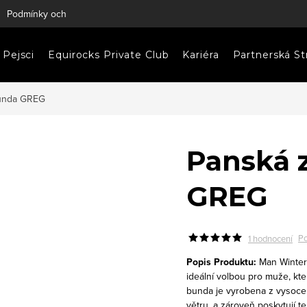
Podmínky ochrany osobních údajů
Napište nám
Pejsci
Equirocks Private Club
Kariéra
Partnerská St
bunda GREG
Panská 
GREG
Po
1 hodnocení
Popis Produktu:
Man Winter
ideální volbou pro muže, kte
bunda je vyrobena z vysoce kv
větru, a zároveň poskytují t