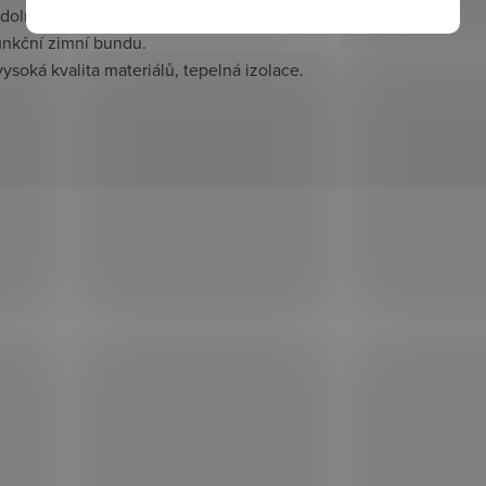
 odolná a pohodlná pro každodenní použití.
funkční zimní bundu.
vysoká kvalita materiálů, tepelná izolace.