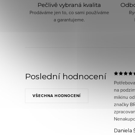
Pečlivě vybraná kvalita
Odbo
Prodáváme jen to, co sami používáme
Ry
a garantujeme.
Poslední hodnocení
Potřeboval
na podzim
VŠECHNA HODNOCENÍ
mikinu od
značky BR
zpracované
Nenakupov
Daniela 