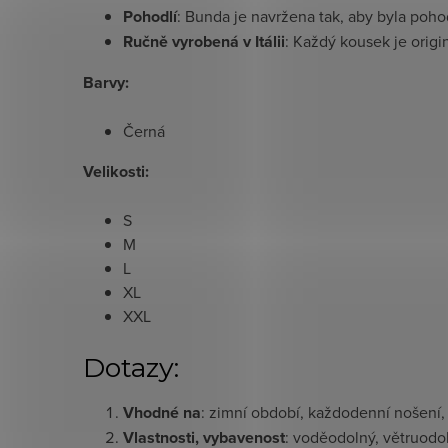
Pohodlí
: Bunda je navržena tak, aby byla poh
Ručně vyrobená v Itálii
: Každý kousek je origin
Barvy:
Černá
Velikosti:
S
M
L
XL
XXL
Dotazy:
Vhodné na
: zimní období, každodenní nošení, 
Vlastnosti, vybavenost
: voděodolný, větruodol