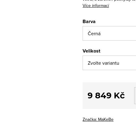
Více informací
Barva
Velikost
9 849 Kč
Měrná
cena:
Značka:
MaKeBe