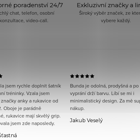
rné poradenství 24/7
Exkluzivní značky a l
chlý chat, telefon, osobní
Široký výběr značek, ze kter
konzultace, video-call.
vybere každý.
a jsem rychle doplnit šatník
Bunda je odolná, prodyšná a po
ní tréninky. Vzala jsem
vyprání drží barvu. Líbí se mi i
 značky anky a rukavice od
minimalistický design. Za mě su
. Oboje je parádně
nákup.
, rukavice mají skvělý grip.
Jakub Veselý
ala jsem zde naposledy.
Šťastná