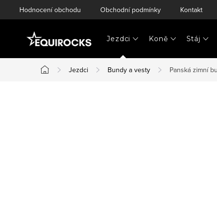
Přejít
Hodnocení obchodu
Obchodní podmínky
Kontakt
na
obsah
Jezdci
Koně
Stáj
Jezdci
Bundy a vesty
Panská zimní 
Domů