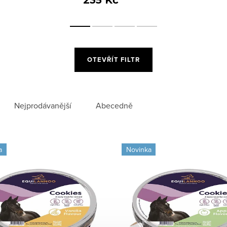
235 Kč
OTEVŘÍT FILTR
Nejprodávanější
Abecedně
a
Novinka