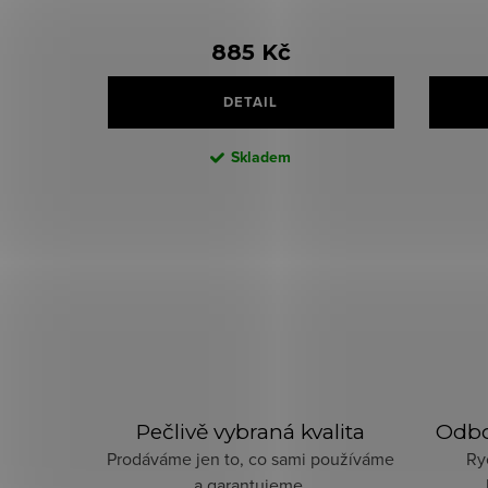
885 Kč
DETAIL
Skladem
O
v
l
á
Pečlivě vybraná kvalita
Odbo
d
Prodáváme jen to, co sami používáme
Ry
a
a garantujeme.