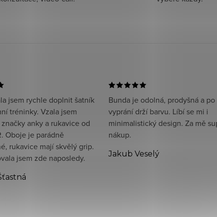
a jsem rychle doplnit šatník
Bunda je odolná, prodyšná a po
ní tréninky. Vzala jsem
vyprání drží barvu. Líbí se mi i
 značky anky a rukavice od
minimalistický design. Za mě su
. Oboje je parádně
nákup.
, rukavice mají skvělý grip.
Jakub Veselý
ala jsem zde naposledy.
Šťastná