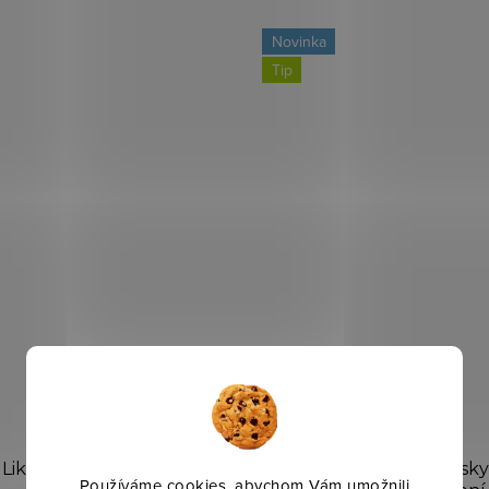
Novinka
Tip
Likit Granola koule
Stud Muffins - pamlsky
Používáme cookies, abychom Vám umožnili