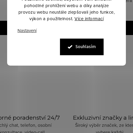
koně, velké balení
pohodlné prohlížení webu a díky analýze
provozu webu neustále zlepšovali jeho funkce,
649 Kč
240 Kč
výkon a použitelnost.
Více informací
DO KOŠÍKU
DO KOŠÍKU
Nastavení
Skladem
Skladem
Souhlasím
rné poradenství 24/7
Exkluzivní značky a l
chlý chat, telefon, osobní
Široký výběr značek, ze kter
konzultace, video-call.
vybere každý.