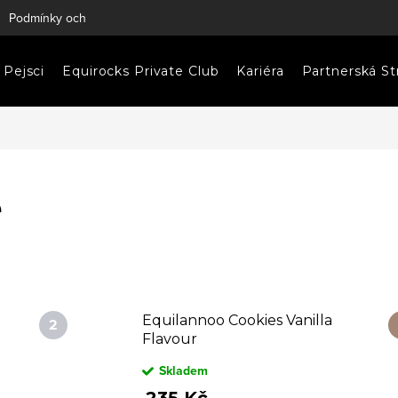
Podmínky ochrany osobních údajů
Napište nám
Pejsci
Equirocks Private Club
Kariéra
Partnerská St
ě
Equilannoo Cookies Vanilla
Flavour
Skladem