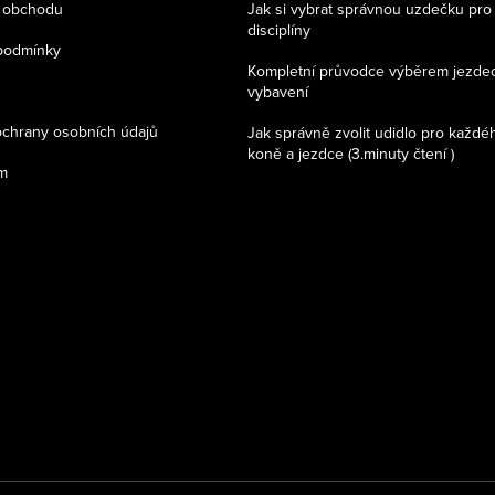
 obchodu
Jak si vybrat správnou uzdečku pro
disciplíny
podmínky
Kompletní průvodce výběrem jezde
vybavení
chrany osobních údajů
Jak správně zvolit udidlo pro každé
koně a jezdce (3.minuty čtení )
m