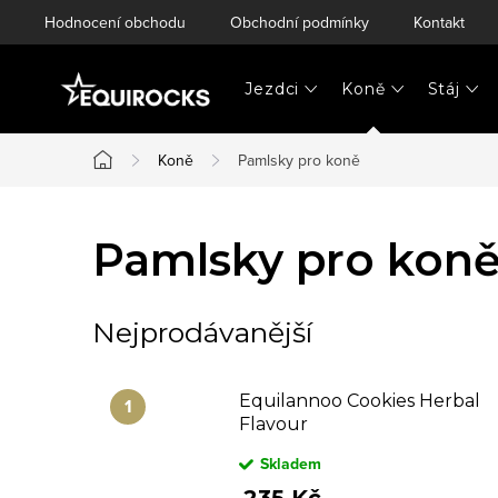
Přejít
Hodnocení obchodu
Obchodní podmínky
Kontakt
na
obsah
Jezdci
Koně
Stáj
Koně
Pamlsky pro koně
Domů
Pamlsky pro kon
Nejprodávanější
Equilannoo Cookies Herbal
Flavour
Skladem