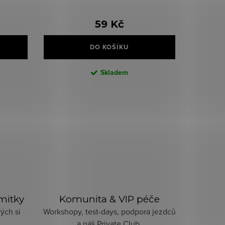
59 Kč
DO KOŠÍKU
Skladem
imitky
Komunita & VIP péče
ých si
Workshopy, test-days, podpora jezdců
a náš Private Club.