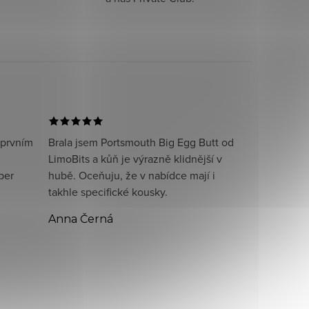
 prvním
Brala jsem Portsmouth Big Egg Butt od
LimoBits a kůň je výrazně klidnější v
per
hubě. Oceňuju, že v nabídce mají i
takhle specifické kousky.
Anna Černá