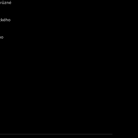
 různé
ckého
ho