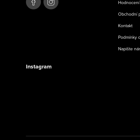
a
Hodnocení
t
Obchodní 
í
Kontakt
Podmínky o
Napište ná
Instagram
Sledovat na Instagramu