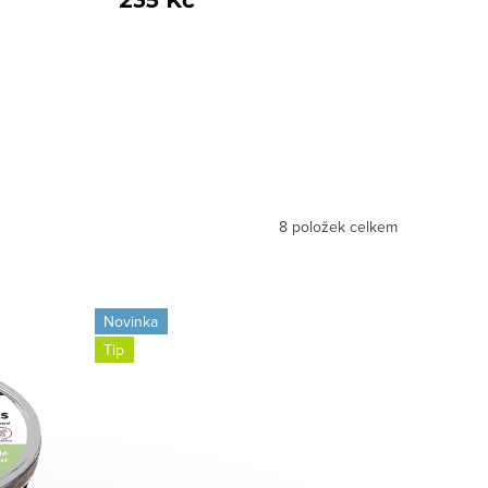
235 Kč
8
položek celkem
Novinka
Tip