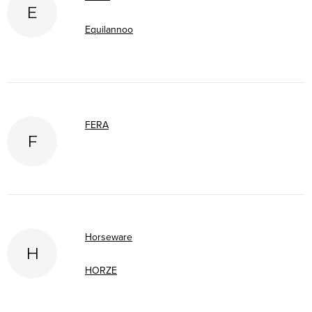
E
Equilannoo
FERA
F
Horseware
H
HORZE