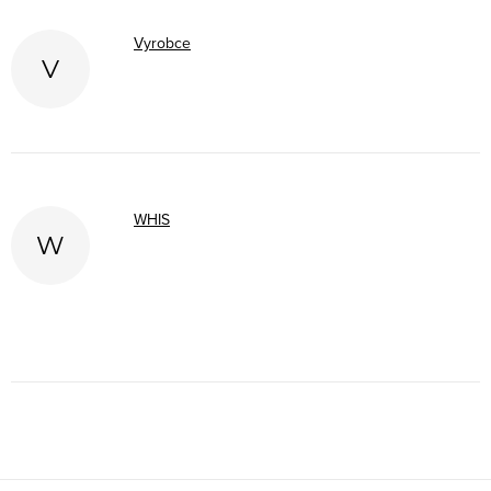
Vyrobce
V
WHIS
W