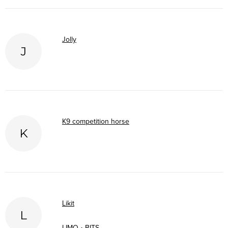
Jolly
J
K9 competition horse
K
Likit
L
LIMO • BITS