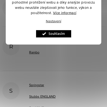
pohodlné prohlížení webu a díky analýze provozu
Premiere
P
webu neustále zlepšovali jeho funkce, výkon a
použitelnost.
Více informací
Nastavení
Souhlasím
Racing Tack
R
Rambo
Springstar
S
Stubbs ENGLAND