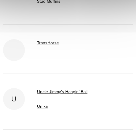
Stud Muffins
TransHorse
T
Uncle Jimmy’s Hangin’ Ball
U
Unika