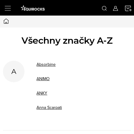
Přejít
na
obsah
Domů
K
Všechny značky A-Z
Absorbine
A
ANIMO
ANKY
Anna Scarpati