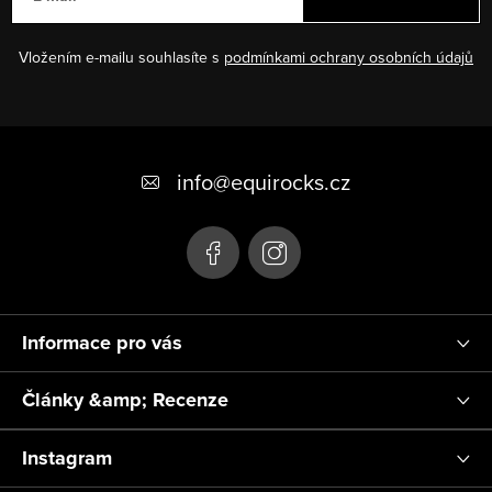
Vložením e-mailu souhlasíte s
podmínkami ochrany osobních údajů
Z
á
info
@
equirocks.cz
p
a
t
í
Informace pro vás
Články &amp; Recenze
Instagram