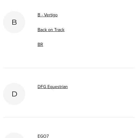
B - Vertigo
B
Back on Track
BR
DFG Equestrian
D
EGO7