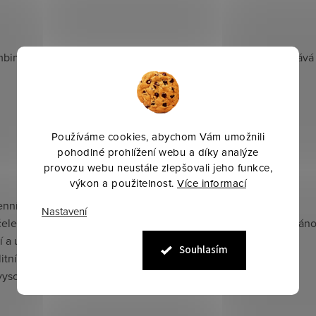
binuje moderní estetiku s praktickými vlastnostmi, čímž přidává
Používáme cookies, abychom Vám umožnili
pohodlné prohlížení webu a díky analýze
provozu webu neustále zlepšovali jeho funkce,
výkon a použitelnost.
Více informací
nní použití.
Nastavení
 čelenka s třpytivými zirkony, anatomický nátylník, vyklenutý náno
í a údržba, vhodná pro různé jezdecké aktivity.
Souhlasím
alitní, pohodlnou a stylovou uzdečku pro koně.
vysoká kvalita materiálů, optimální kontrola nad koněm.