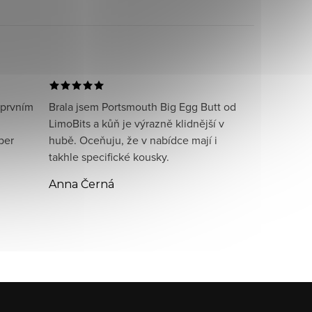
 prvním
Brala jsem Portsmouth Big Egg Butt od
LimoBits a kůň je výrazně klidnější v
per
hubě. Oceňuju, že v nabídce mají i
takhle specifické kousky.
Anna Černá