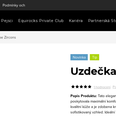
Podmínky ochrany osobních údajů
Napište nám
Pejsci
Equirocks Private Club
Kariéra
Partnerská St
e Zircons
Novinka
Tip
Uzdečka
Po
1 hodnocení
Popis Produktu:
Tato elegan
poskytovala maximální komfo
kvalitní kůže a je zdobena k
sofistikovaný vzhled. Ideáln