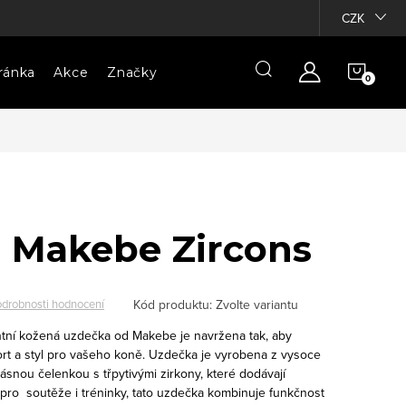
CZK
NÁKU
ránka
Akce
Značky
KOŠÍ
 Makebe Zircons
Kód produktu:
Zvolte variantu
drobnosti hodnocení
tní kožená uzdečka od Makebe je navržena tak, aby
rt a styl pro vašeho koně. Uzdečka je vyrobena z vysoce
rásnou čelenkou s třpytivými zirkony, které dodávají
í pro soutěže i tréninky, tato uzdečka kombinuje funkčnost