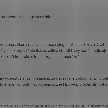
uhou životnost a elegantní vzhled.
t.
 zdobená zirkony dodává uzdečce elegantní a sofistikovaný vzhl
ylník, který snižuje tlak na citlivé oblasti hlavy koně a zajišťuj
k a lepší kontrolu, minimalizuje riziko podráždění.
 a vyklenutý nánosník zajišťují, že uzdečka je pohodlná i při dl
uje lepší kontrolu nad koněm, což je klíčové pro optimální výko
 zirkony jsou snadné na údržbu a čištění, což zajišťuje dlouhod