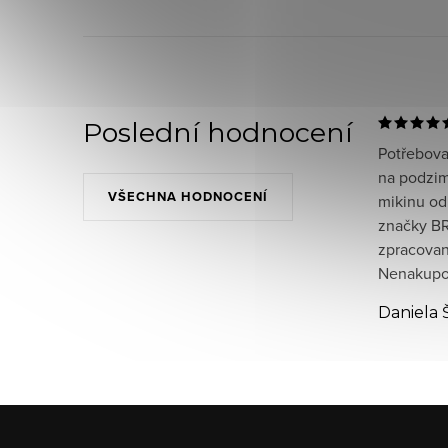
Poslední hodnocení
Potřeboval
na podzim
VŠECHNA HODNOCENÍ
mikinu od
značky BR
zpracované
Nenakupov
Daniela 