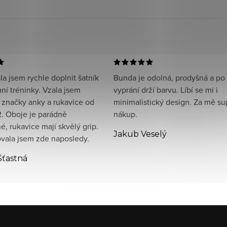
a jsem rychle doplnit šatník
Bunda je odolná, prodyšná a po
ní tréninky. Vzala jsem
vyprání drží barvu. Líbí se mi i
 značky anky a rukavice od
minimalistický design. Za mě su
. Oboje je parádně
nákup.
, rukavice mají skvělý grip.
Jakub Veselý
ala jsem zde naposledy.
Šťastná