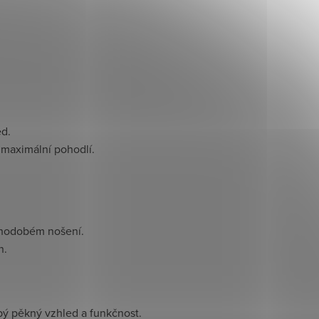
ed.
e maximální pohodlí.
ouhodobém nošení.
n.
obý pěkný vzhled a funkčnost.