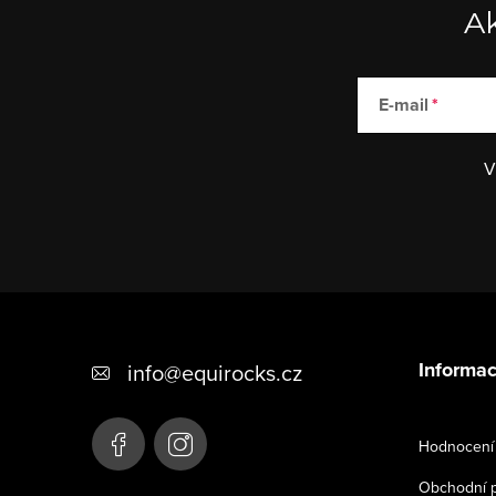
Ak
E-mail
V
Z
á
Informac
info
@
equirocks.cz
p
a
Hodnocení
t
Obchodní 