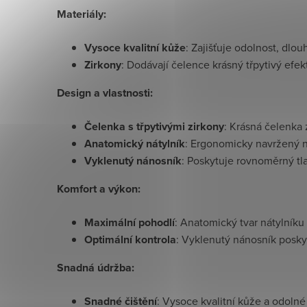
Materiály:
Vysoce kvalitní kůže
: Zajišťuje odolnost, dlo
Zirkony
: Dodávají čelence krásný třpytivý efek
Design a vlastnosti:
Čelenka s třpytivými zirkony
: Krásná čelenka
Anatomický nátylník
: Ergonomicky navržený nát
Vyklenutý nánosník
: Poskytuje rovnoměrný tla
Komfort a výkon:
Maximální pohodlí
: Anatomický tvar nátylníku
Optimální kontrola
: Vyklenutý nánosník poskyt
Snadná údržba:
Snadné čištění
: Vysoce kvalitní kůže a odolné