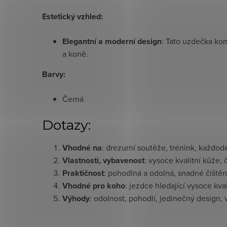
Estetický vzhled:
Elegantní a moderní design
: Tato uzdečka kom
a koně.
Barvy:
Černá
Dotazy:
Vhodné na
: drezurní soutěže, trénink, každode
Vlastnosti, vybavenost
: vysoce kvalitní kůže,
Praktičnost
: pohodlná a odolná, snadné čištěn
Vhodné pro koho
: jezdce hledající vysoce kv
Výhody
: odolnost, pohodlí, jedinečný design, 