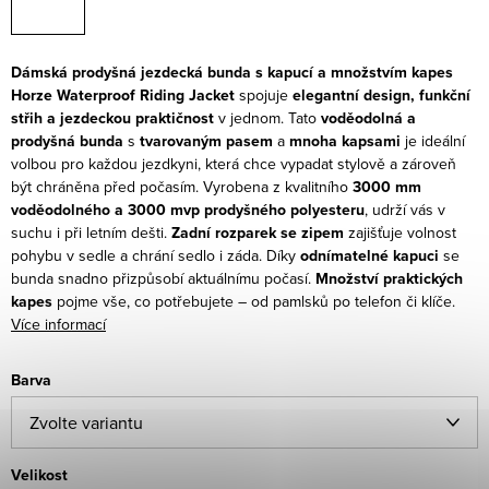
Dámská prodyšná jezdecká bunda s kapucí a množstvím kapes
Horze Waterproof Riding Jacket
spojuje
elegantní design, funkční
střih a jezdeckou praktičnost
v jednom. Tato
voděodolná a
prodyšná bunda
s
tvarovaným pasem
a
mnoha kapsami
je ideální
volbou pro každou jezdkyni, která chce vypadat stylově a zároveň
být chráněna před počasím.
Vyrobena z kvalitního
3000 mm
voděodolného a 3000 mvp prodyšného polyesteru
, udrží vás v
suchu i při letním dešti.
Zadní rozparek se zipem
zajišťuje volnost
pohybu v sedle a chrání sedlo i záda. Díky
odnímatelné kapuci
se
bunda snadno přizpůsobí aktuálnímu počasí.
Množství praktických
kapes
pojme vše, co potřebujete – od pamlsků po telefon či klíče.
Více informací
Barva
Velikost