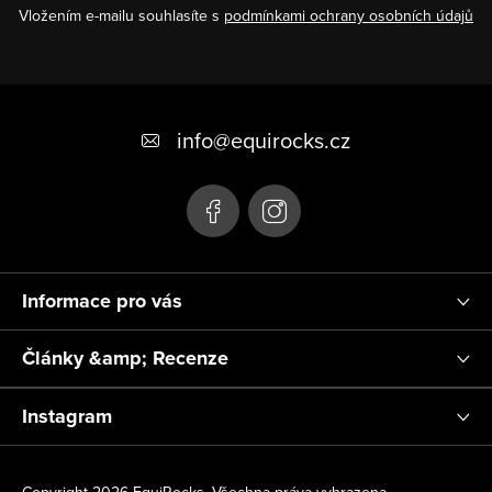
Vložením e-mailu souhlasíte s
podmínkami ochrany osobních údajů
Z
á
info
@
equirocks.cz
p
a
t
í
Informace pro vás
Články &amp; Recenze
Instagram
Copyright 2026
EquiRocks
. Všechna práva vyhrazena.