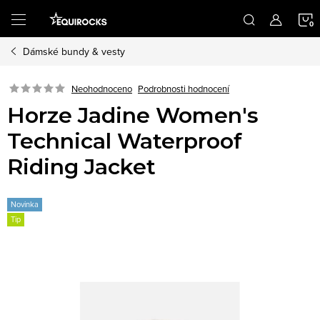
Přejít
na
obsah
Dámské bundy & vesty
K
Podrobnosti hodnocení
Neohodnoceno
Horze Jadine Women's
Technical Waterproof
Riding Jacket
Novinka
Tip