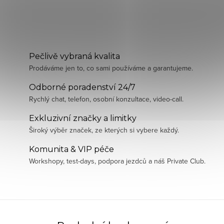
Pečlivě vybraná kvalita
Prodáváme jen to, co sami používáme a garantujeme.
Odborné poradenství 24/7
Rychlý chat, telefon, osobní konzultace, video-call.
Exkluzivní značky a limitky
Široký výběr značek, ze kterých si vybere každý.
Komunita & VIP péče
Workshopy, test-days, podpora jezdců a náš Private Club.