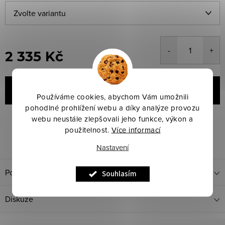
2 335 Kč
Měrná
cena:
VLOŽIT DO KOŠÍKU
Používáme cookies, abychom Vám umožnili
pohodlné prohlížení webu a díky analýze provozu
webu neustále zlepšovali jeho funkce, výkon a
Značka:
HORZE
Kód produktu:
Zvolte variantu
použitelnost.
Více informací
Dotaz k produktu
Sdílet
Nastavení
Popis produktu
Souhlasím
Diskuze