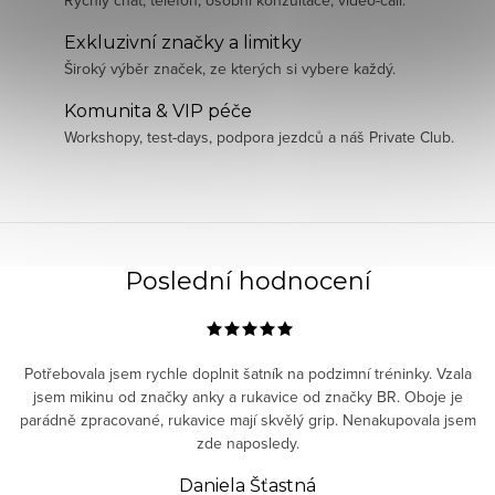
Exkluzivní značky a limitky
Široký výběr značek, ze kterých si vybere každý.
Komunita & VIP péče
Workshopy, test-days, podpora jezdců a náš Private Club.
Poslední hodnocení
Potřebovala jsem rychle doplnit šatník na podzimní tréninky. Vzala
jsem mikinu od značky anky a rukavice od značky BR. Oboje je
parádně zpracované, rukavice mají skvělý grip. Nenakupovala jsem
zde naposledy.
Daniela Šťastná