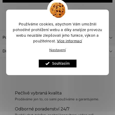
Značka:
MaKeBe
Kód produktu:
Zvolte variantu
Dotaz k produktu
Sdílet
Používáme cookies, abychom Vám umožnili
pohodlné prohlížení webu a díky analýze provozu
webu neustále zlepšovali jeho funkce, výkon a
Popis produktu
použitelnost.
Více informací
Nastavení
Diskuze
Souhlasím
Pečlivě vybraná kvalita
Prodáváme jen to, co sami používáme a garantujeme.
Odborné poradenství 24/7
Rychlý chat, telefon, osobní konzultace, video-call.