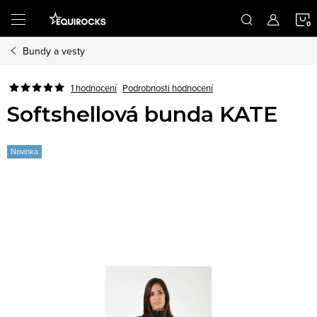
Přejít
na
obsah
Bundy a vesty
K
Podrobnosti hodnocení
1 hodnocení
Softshellová bunda KATE
Novinka