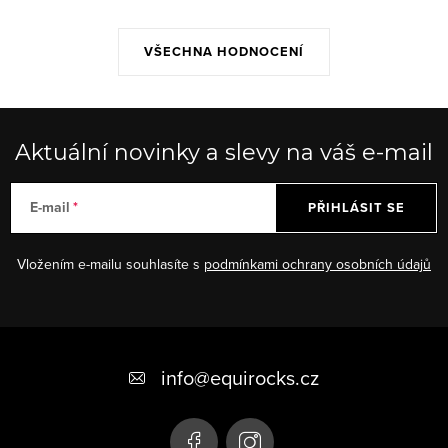
VŠECHNA HODNOCENÍ
Aktuální novinky a slevy na váš e-mail
E-mail
PŘIHLÁSIT SE
Vložením e-mailu souhlasíte s
podmínkami ochrany osobních údajů
Z
á
info
@
equirocks.cz
p
a