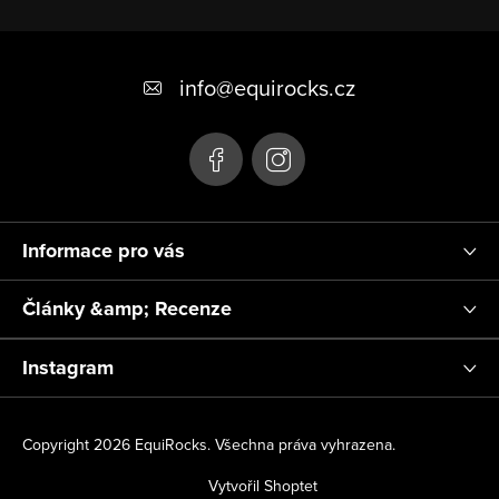
Z
á
info
@
equirocks.cz
p
a
t
í
Informace pro vás
Články &amp; Recenze
Instagram
Copyright 2026
EquiRocks
. Všechna práva vyhrazena.
Vytvořil Shoptet