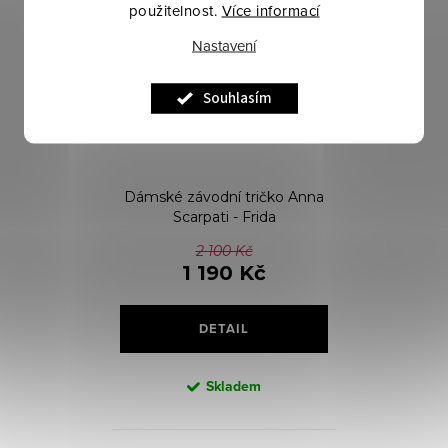
použitelnost.
Více informací
Nastavení
Souhlasím
Dámské závodní tričko Anna
Scarpati - Frida
2 100 Kč
1 190 Kč
DETAIL
Skladem