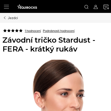
Přejít
na
obsah
Jezdci
K
Podrobnosti hodnocení
1 hodnocení
Závodní tričko Stardust -
FERA - krátký rukáv