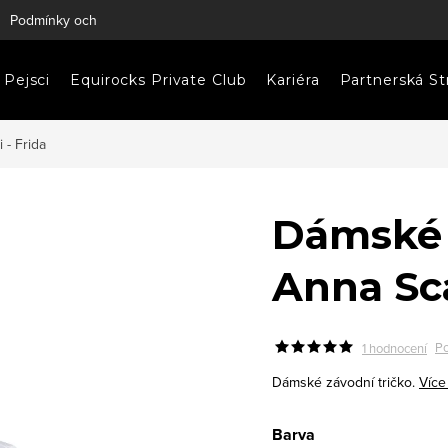
Podmínky ochrany osobních údajů
Napište nám
Pejsci
Equirocks Private Club
Kariéra
Partnerská St
 - Frida
Dámské 
Anna Sca
Po
1 hodnocení
Dámské závodní tričko.
Více
Barva