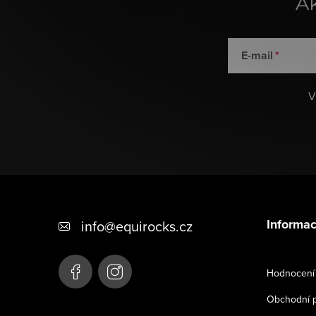
Ak
E-mail
V
Z
á
Informac
info
@
equirocks.cz
p
a
Hodnocení
t
Obchodní 