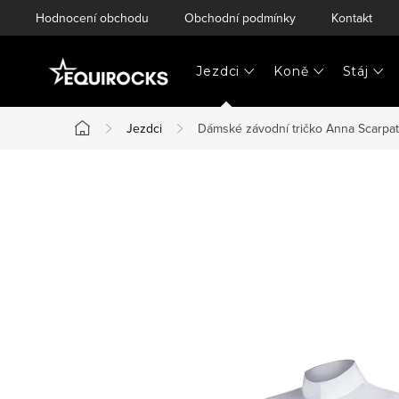
Přejít
Hodnocení obchodu
Obchodní podmínky
Kontakt
na
obsah
Jezdci
Koně
Stáj
Jezdci
Dámské závodní tričko Anna Scarpati
Domů