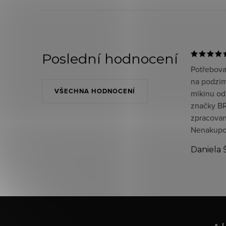
Poslední hodnocení
Potřeboval
na podzim
VŠECHNA HODNOCENÍ
mikinu od
značky BR
zpracované
Nenakupov
Daniela 