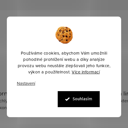
Používáme cookies, abychom Vám umožnili
pohodlné prohlížení webu a díky analýze
provozu webu neustále zlepšovali jeho funkce,
výkon a použitelnost.
Více informací
Nastavení
rné poradenství 24/7
Exkluzivní značky a l
Souhlasím
chlý chat, telefon, osobní
Široký výběr značek, ze kter
konzultace, video-call.
vybere každý.