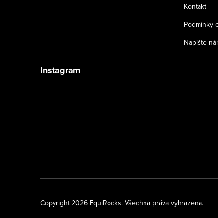
í
Kontakt
Podmínky o
Napište ná
Instagram
Sledovat na Instagramu
Copyright 2026
EquiRocks
. Všechna práva vyhrazena.