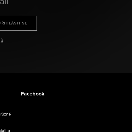
ail
PŘIHLÁSIT SE
jů
Facebook
 různé
ckého