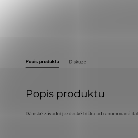
Popis produktu
Diskuze
Popis produktu
Dámské závodní jezdecké tričko od renomované itals