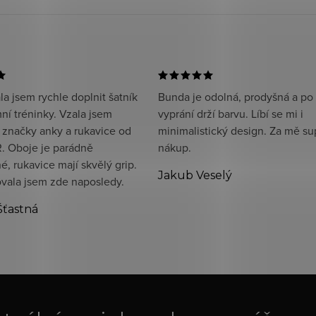
a jsem rychle doplnit šatník
Bunda je odolná, prodyšná a po
ní tréninky. Vzala jsem
vyprání drží barvu. Líbí se mi i
 značky anky a rukavice od
minimalistický design. Za mě su
. Oboje je parádně
nákup.
, rukavice mají skvělý grip.
Jakub Veselý
ala jsem zde naposledy.
Šťastná