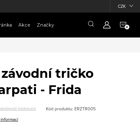
CZK
NÁKU
ránka
Akce
Značky
KOŠÍ
závodní tričko
rpati - Frida
Kód produktu:
ERZTR005
drobnosti hodnocení
 informací