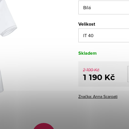
Velikost
Skladem
2 100 Kč
1 190 Kč
Měrná
cena:
Značka:
Anna Scarpati