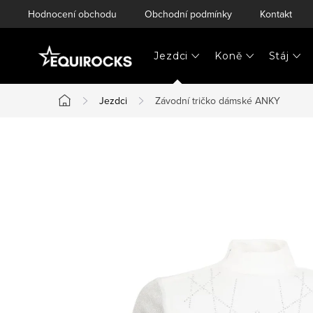
Přejít
Hodnocení obchodu
Obchodní podmínky
Kontakt
na
obsah
Jezdci
Koně
Stáj
Jezdci
Závodní tričko dámské ANKY
Domů