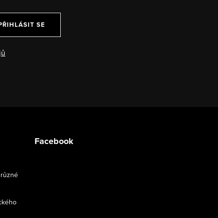
PŘIHLÁSIT SE
jů
Facebook
 různé
ckého