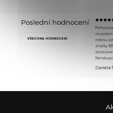
Poslední hodnocení
Potřeboval
na podzim
VŠECHNA HODNOCENÍ
mikinu od
značky BR
zpracované
Nenakupov
Daniela 
Ak