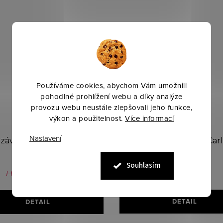
Používáme cookies, abychom Vám umožnili
pohodlné prohlížení webu a díky analýze
provozu webu neustále zlepšovali jeho funkce,
výkon a použitelnost.
Více informací
Nastavení
závodní tričko Padova
BR závodní tričko Car
dámské
dámské
Souhlasím
690 Kč
1 150 Kč
1 150 Kč
DETAIL
DETAIL