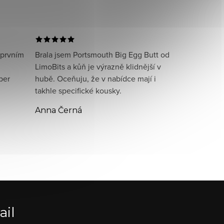
 prvním
Brala jsem Portsmouth Big Egg Butt od
LimoBits a kůň je výrazně klidnější v
per
hubě. Oceňuju, že v nabídce mají i
takhle specifické kousky.
Anna Černá
ail