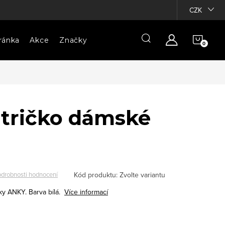
CZK
NÁKU
ránka
Akce
Značky
KOŠÍ
 tričko dámské
Kód produktu:
Zvolte variantu
drobnosti hodnocení
ky ANKY. Barva bílá.
Více informací