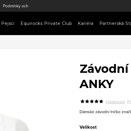
Podmínky ochrany osobních údajů
Napište nám
Pejsci
Equirocks Private Club
Kariéra
Partnerská St
Závodní
ANKY
Po
1 hodnocení
Dámské závodní tričko znač
Velikost