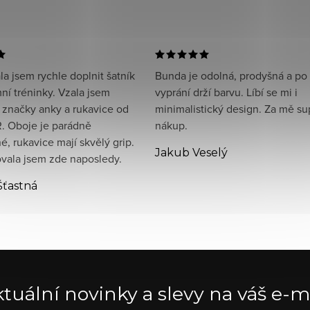
a jsem rychle doplnit šatník
Bunda je odolná, prodyšná a po
ní tréninky. Vzala jsem
vyprání drží barvu. Líbí se mi i
 značky anky a rukavice od
minimalistický design. Za mě su
. Oboje je parádně
nákup.
, rukavice mají skvělý grip.
Jakub Veselý
ala jsem zde naposledy.
Šťastná
tuální novinky a slevy na váš e-m