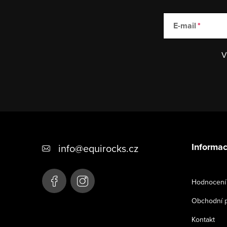
E-mail
V
Z
á
Informac
info
@
equirocks.cz
p
a
Hodnocení
t
Obchodní 
í
Kontakt