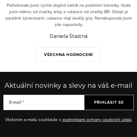
Potřebovala jsem rychle doplnit šatník na podzimní tréninky. Vzala
jsem mikinu od značky anky a rukavice od značky BR. Oboje je
parádně zpracované, rukavice mají skvělý grip. Nenakupovala jsem
zde naposledy.
Daniela Šťastná
VŠECHNA HODNOCENÍ
Aktuální novinky a slevy na váš e-mail
E-mail
PŘIHLÁSIT SE
Vložením e-mailu souhlasíte s
podmínkami ochrany osobních údajů