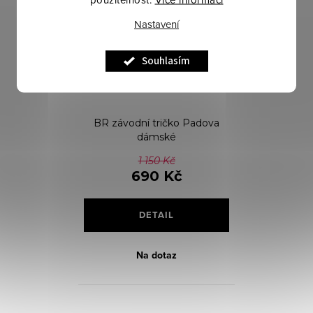
Nastavení
Souhlasím
BR závodní tričko Padova
dámské
1 150 Kč
690 Kč
DETAIL
Na dotaz