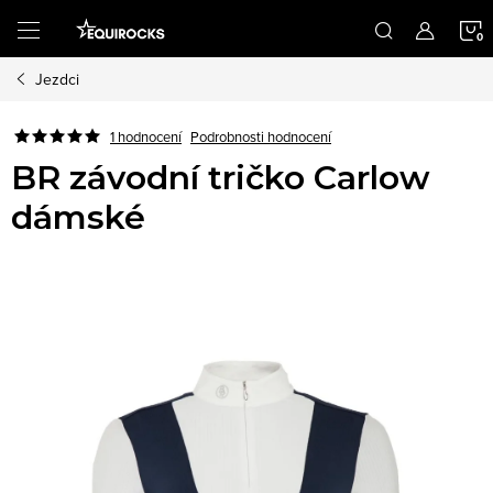
Přejít
na
obsah
Jezdci
K
Podrobnosti hodnocení
1 hodnocení
BR závodní tričko Carlow
dámské