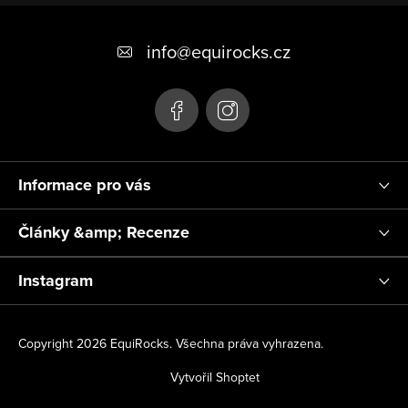
Z
á
info
@
equirocks.cz
p
a
t
í
Informace pro vás
Články &amp; Recenze
Instagram
Copyright 2026
EquiRocks
. Všechna práva vyhrazena.
Vytvořil Shoptet