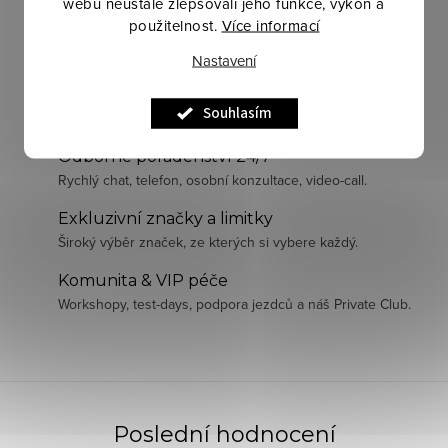
webu neustále zlepšovali jeho funkce, výkon a
použitelnost.
Více informací
Nastavení
Pečlivě vybraná kvalita
Souhlasím
Prodáváme jen to, co sami používáme a garantujeme.
Odborné poradenství 24/7
Rychlý chat, telefon, osobní konzultace, video-call.
Exkluzivní značky a limitky
Široký výběr značek, ze kterých si vybere každý.
Komunita & VIP péče
Workshopy, test-days, podpora jezdců a náš Private Club.
Poslední hodnocení