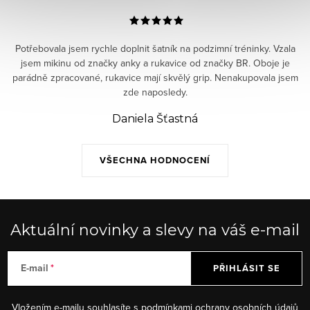
Potřebovala jsem rychle doplnit šatník na podzimní tréninky. Vzala
jsem mikinu od značky anky a rukavice od značky BR. Oboje je
parádně zpracované, rukavice mají skvělý grip. Nenakupovala jsem
zde naposledy.
Daniela Šťastná
VŠECHNA HODNOCENÍ
Aktuální novinky a slevy na váš e-mail
E-mail
PŘIHLÁSIT SE
Vložením e-mailu souhlasíte s
podmínkami ochrany osobních údajů