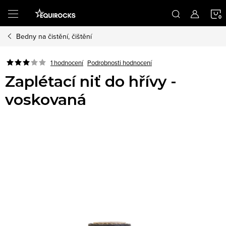
Přejít
na
obsah
Bedny na čistění, čištění
K
Podrobnosti hodnocení
1 hodnocení
Zaplétací niť do hřívy -
voskovaná