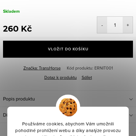
Skladem
260 Kč
Měrná
cena:
VLOŽIT DO KOŠÍKU
Značka:
TransHorse
Kód produktu:
ERNIT001
Dotaz k produktu
Sdílet
Popis produktu
Diskuze
Používáme cookies, abychom Vám umožnili
pohodlné prohlížení webu a díky analýze provozu