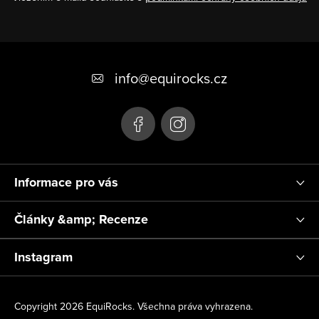
Z
á
info
@
equirocks.cz
p
a
t
í
Informace pro vás
Články &amp; Recenze
Instagram
Copyright 2026
EquiRocks
. Všechna práva vyhrazena.