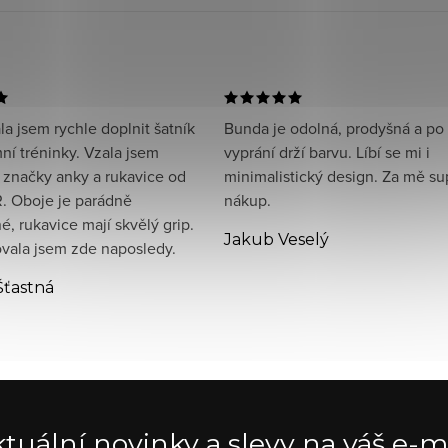
a jsem rychle doplnit šatník
Bunda je odolná, prodyšná a po
ní tréninky. Vzala jsem
vyprání drží barvu. Líbí se mi i
 značky anky a rukavice od
minimalistický design. Za mě su
. Oboje je parádně
nákup.
, rukavice mají skvělý grip.
Jakub Veselý
ala jsem zde naposledy.
Šťastná
tuální novinky a slevy na váš e-m