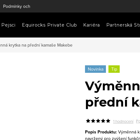
Podmínky ochrany osobních údajů
Napište nám
Pejsci
Equirocks Private Club
Kariéra
Partnerská St
nná krytka na přední kamaše Makebe
Novinka
Tip
Výměnná
přední 
Po
1 hodnocení
Popis Produktu:
Výměnná kry
navržený pro zvýšení funkčno