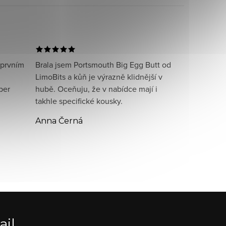
 prvním
Brala jsem Portsmouth Big Egg Butt od
LimoBits a kůň je výrazně klidnější v
per
hubě. Oceňuju, že v nabídce mají i
takhle specifické kousky.
Anna Černá
ail