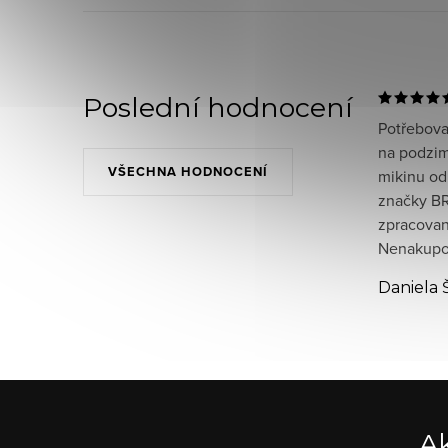
Poslední hodnocení
Potřeboval
na podzim
VŠECHNA HODNOCENÍ
mikinu od
značky BR
zpracované
Nenakupov
Daniela 
Ak