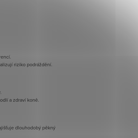
rencí.
lizují riziko podráždění.
.
odlí a zdraví koně.
zajišťuje dlouhodobý pěkný