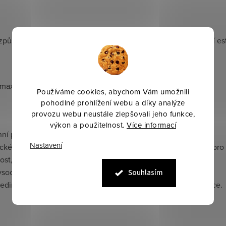
působit vzhled kamaší dle vašich preferencí a stylu, přidávají e
maximální přizpůsobení.
Používáme cookies, abychom Vám umožnili
pohodlné prohlížení webu a díky analýze
provozu webu neustále zlepšovali jeho funkce,
výkon a použitelnost.
Více informací
ní použití.
Nastavení
ické materiály, vyměnitelné centrální vložky, speciální otvory pro 
nost, možnost střídání barevných kombinací.
 vysoce funkční a přizpůsobitelné kamaše pro koně.
Souhlasím
 jedinečný design, vysoká kvalita materiálů, maximální ventilace.