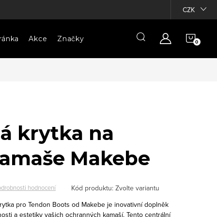
CZK
NÁKU
ránka
Akce
Značky
KOŠÍ
 krytka na
kamaše Makebe
Kód produktu:
Zvolte variantu
drobnosti hodnocení
tka pro Tendon Boots od Makebe je inovativní doplněk
sti a estetiky vašich ochranných kamaší. Tento centrální