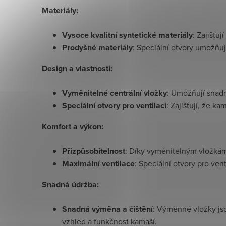
Materiály:
Vysoce kvalitní syntetické materiály
: Zajišťu
Prodyšné materiály
: Speciální otvory umožňuj
Design a vlastnosti:
Vyměnitelné centrální vložky
: Umožňují snadn
Speciální otvory pro ventilaci
: Zajišťují, že k
Komfort a výkon:
Přizpůsobitelnost
: Díky vyměnitelným vložká
Maximální ventilace
: Speciální otvory pro ven
Snadná údržba:
Snadná výměna a čištění
: Výměnné vložky jso
vzhled a funkčnost kamaší.