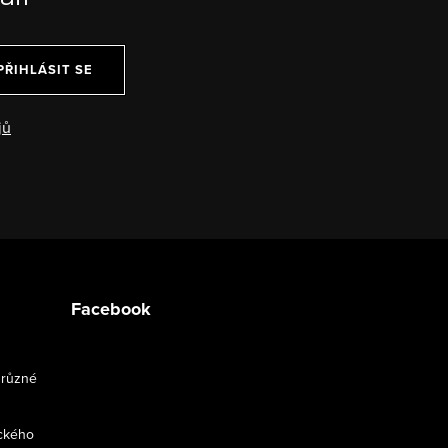
PŘIHLÁSIT SE
jů
Facebook
 různé
ckého