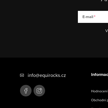
E-mail
V
Z
á
Informac
info
@
equirocks.cz
p
a
Hodnocení
t
Obchodní 