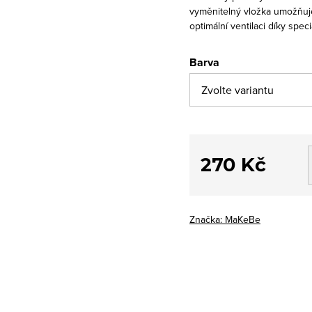
vyměnitelný vložka umožňuje
optimální ventilaci díky spec
Barva
270 Kč
Měrná
cena:
Značka:
MaKeBe