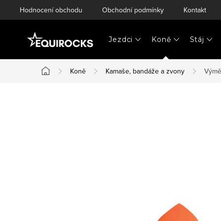
Přejít
Hodnocení obchodu
Obchodní podmínky
Kontakt
na
obsah
Jezdci
Koně
Stáj
Koně
Kamaše, bandáže a zvony
Výmě
Domů