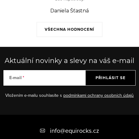
Daniela Šťastná
VŠECHNA HODNOCENÍ
Aktuální novinky a slevy na váš e-mail
E-mail
PŘIHLÁSIT SE
Vložením e-mailu souhlasíte s
podmínkami ochrany osobních údajů
Z
á
info
@
equirocks.cz