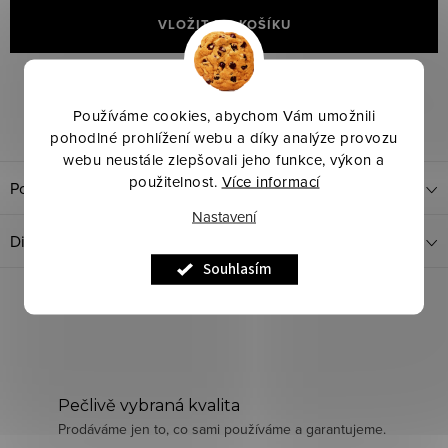
cena:
VLOŽIT DO KOŠÍKU
Značka:
BR
Kód produktu:
1532
Používáme cookies, abychom Vám umožnili
Dotaz k produktu
Sdílet
pohodlné prohlížení webu a díky analýze provozu
webu neustále zlepšovali jeho funkce, výkon a
použitelnost.
Více informací
Popis produktu
Nastavení
Diskuze
Souhlasím
Pečlivě vybraná kvalita
Prodáváme jen to, co sami používáme a garantujeme.