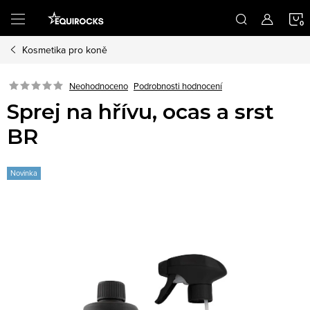
Přejít
na
obsah
Kosmetika pro koně
K
Podrobnosti hodnocení
Neohodnoceno
Sprej na hřívu, ocas a srst
BR
Novinka