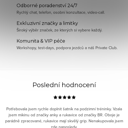
Odborné poradenství 24/7
Rychlý chat, telefon, osobní konzultace, video-call.
Exkluzivní značky a limitky
Široký výběr značek, ze kterých si vybere každý.
Komunita & VIP péče
Workshopy, test-days, podpora jezdců a náš Private Club.
Poslední hodnocení
Potřebovala jsem rychle doplnit šatník na podzimní tréninky. Vzala
jsem mikinu od značky anky a rukavice od značky BR. Oboje je
parádně zpracované, rukavice mají skvělý grip. Nenakupovala jsem
zde naposledy.