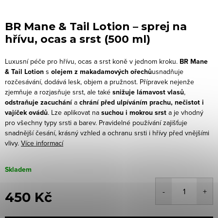
BR Mane & Tail Lotion – sprej na
hřívu, ocas a srst (500 ml)
Luxusní péče pro hřívu, ocas a srst koně v jednom kroku.
BR Mane
& Tail Lotion
s
olejem z makadamových ořechů
usnadňuje
rozčesávání, dodává lesk, objem a pružnost. Přípravek nejenže
zjemňuje a rozjasňuje srst, ale také
snižuje lámavost vlasů
,
odstraňuje zacuchání
a
chrání před ulpíváním prachu, nečistot i
vajíček ovádů
.
Lze aplikovat na
suchou i mokrou srst
a je vhodný
pro všechny typy srsti a barev. Pravidelné používání zajišťuje
snadnější česání, krásný vzhled a ochranu srsti i hřívy před vnějšími
vlivy.
Více informací
Skladem
450 Kč
Měrná