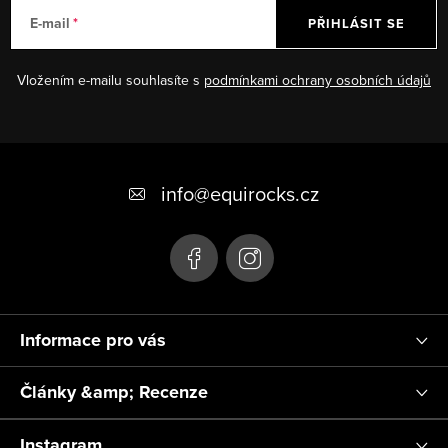
E-mail
PŘIHLÁSIT SE
Vložením e-mailu souhlasíte s
podmínkami ochrany osobních údajů
Z
á
info
@
equirocks.cz
p
a
t
í
Informace pro vás
Články &amp; Recenze
Instagram