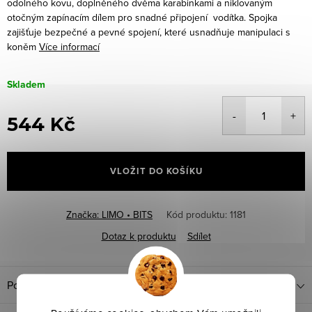
odolného kovu, doplněného dvěma karabinkami a niklovaným
otočným zapínacím dílem pro snadné připojení vodítka. Spojka
zajišťuje bezpečné a pevné spojení, které usnadňuje manipulaci s
koněm
Více informací
Skladem
544 Kč
Měrná
cena:
VLOŽIT DO KOŠÍKU
Značka:
LIMO • BITS
Kód produktu:
1181
Dotaz k produktu
Sdílet
Popis produktu