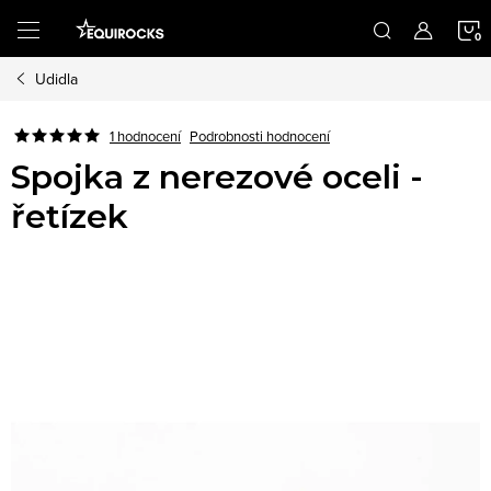
Přejít
na
obsah
Udidla
K
Podrobnosti hodnocení
1 hodnocení
Spojka z nerezové oceli -
řetízek