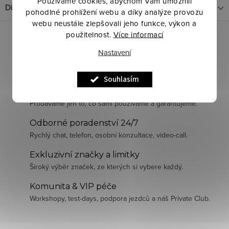
Používáme cookies, abychom Vám umožnili
Diskuze
pohodlné prohlížení webu a díky analýze provozu
webu neustále zlepšovali jeho funkce, výkon a
použitelnost.
Více informací
Nastavení
Souhlasím
Pečlivě vybraná kvalita
Prodáváme jen to, co sami používáme a garantujeme.
Odborné poradenství 24/7
Rychlý chat, telefon, osobní konzultace, video-call.
Exkluzivní značky a limitky
Široký výběr značek, ze kterých si vybere každý.
Komunita & VIP péče
Workshopy, test-days, podpora jezdců a náš Private Club.