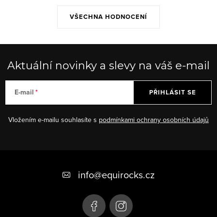
VŠECHNA HODNOCENÍ
Aktuální novinky a slevy na váš e-mail
E-mail
PŘIHLÁSIT SE
Vložením e-mailu souhlasíte s
podmínkami ochrany osobních údajů
Z
á
info
@
equirocks.cz
p
a