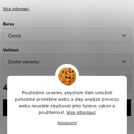
Více informací
Barva
Velikost
4 398,93 Kč
Používáme cookies, abychom Vám umožnili
Měrná
pohodlné prohlížení webu a díky analýze provozu
cena:
webu neustále zlepšovali jeho funkce, výkon a
VLOŽIT DO KOŠÍKU
použitelnost.
Více informací
Nastavení
Značka:
Back on Track
Kód produktu:
Zvolte variantu