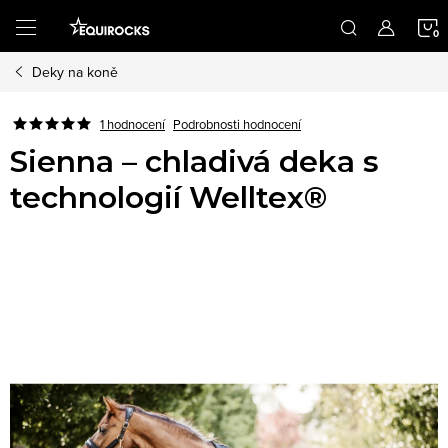
Přejít
na
obsah
Deky na koně
K
Podrobnosti hodnocení
1 hodnocení
Sienna – chladivá deka s
technologií Welltex®