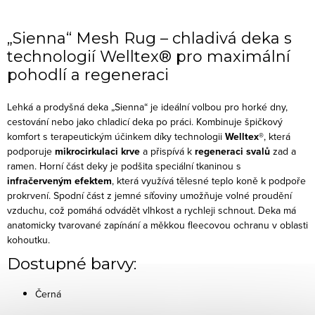
„Sienna“ Mesh Rug – chladivá deka s
technologií Welltex® pro maximální
pohodlí a regeneraci
Lehká a prodyšná deka „Sienna“ je ideální volbou pro horké dny,
cestování nebo jako chladicí deka po práci. Kombinuje špičkový
komfort s terapeutickým účinkem díky technologii
Welltex®
, která
podporuje
mikrocirkulaci krve
a přispívá k
regeneraci svalů
zad a
ramen.
Horní část deky je podšita speciální tkaninou s
infračerveným efektem
, která využívá tělesné teplo koně k podpoře
prokrvení. Spodní část z jemné síťoviny umožňuje volné proudění
vzduchu, což pomáhá odvádět vlhkost a rychleji schnout. Deka má
anatomicky tvarované zapínání a měkkou fleecovou ochranu v oblasti
kohoutku.
Dostupné barvy:
Černá