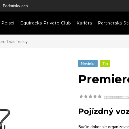
Podmínky ochrany osobních údajů
Napište nám
Pejsci
Equirocks Private Club
Kariéra
Partnerská St
ere Tack Trolley
Novinka
Tip
Premiere
Neohodnoceno
Pojízdný vo
Buďte dokonale organizovaní