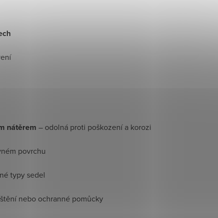
dech
vení
m nátěrem
– odolná proti poškození a korozi
ovném povrchu
né typy sedel
 čištění nebo ochranné pomůcky