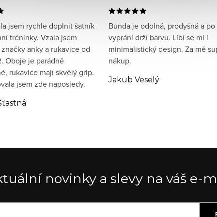
a jsem rychle doplnit šatník
Bunda je odolná, prodyšná a po
ní tréninky. Vzala jsem
vyprání drží barvu. Líbí se mi i
 značky anky a rukavice od
minimalistický design. Za mě su
. Oboje je parádně
nákup.
, rukavice mají skvělý grip.
Jakub Veselý
ala jsem zde naposledy.
Šťastná
tuální novinky a slevy na váš e-m