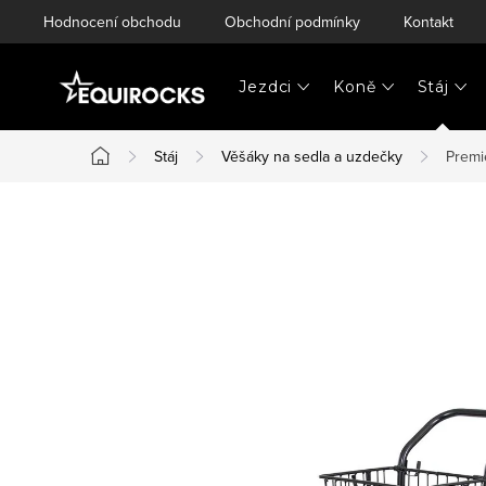
Přejít
Hodnocení obchodu
Obchodní podmínky
Kontakt
na
obsah
Jezdci
Koně
Stáj
Stáj
Věšáky na sedla a uzdečky
Premi
Domů