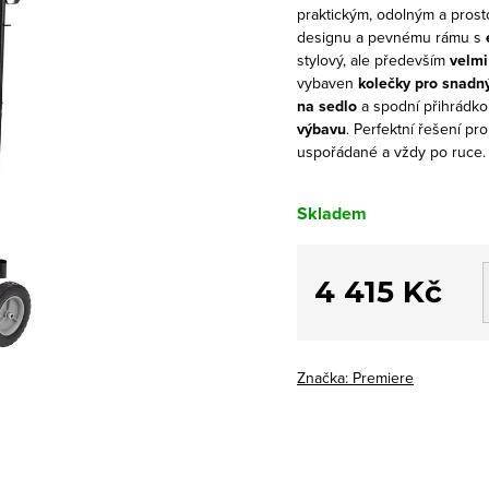
praktickým, odolným a pros
designu a pevnému rámu s
stylový, ale především
velmi
vybaven
kolečky pro snadn
na sedlo
a spodní přihrádko
výbavu
. Perfektní řešení p
uspořádané a vždy po ruce.
Skladem
4 415 Kč
Měrná
cena:
Značka:
Premiere