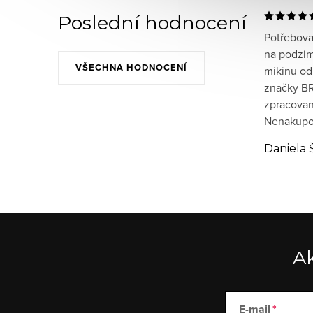
Poslední hodnocení
Potřeboval
na podzim
VŠECHNA HODNOCENÍ
mikinu od
značky BR
zpracované
Nenakupov
Daniela 
Ak
E-mail