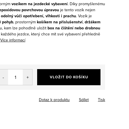
torným
vozíkem na jezdecké vybavení
. Díky promyšlenému
epoxidovou povrchovou úpravou
je tento vozík nejen
 odolný vůči opotřebení, vlhkosti i prachu
.
Vozík je
ý pohyb
, prostorným
košíkem na příslušenství
,
držákem
u, kam lze pohodlně uložit
box na čištění nebo drobnou
ro každého jezdce, který chce mít své vybavení přehledně
Více informací
VLOŽIT DO KOŠÍKU
Dotaz k produktu
Sdílet
Tisk