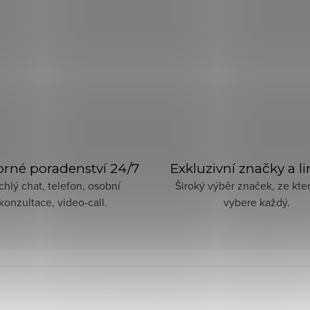
rné poradenství 24/7
Exkluzivní značky a l
chlý chat, telefon, osobní
Široký výběr značek, ze kter
konzultace, video-call.
vybere každý.