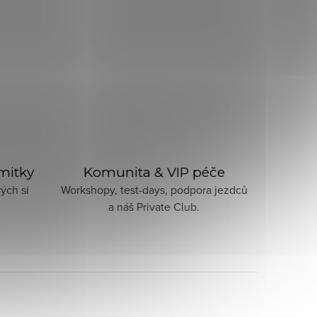
imitky
Komunita & VIP péče
ých si
Workshopy, test-days, podpora jezdců
a náš Private Club.