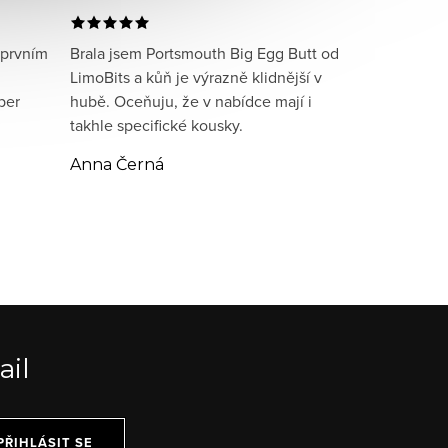
 prvním
Brala jsem Portsmouth Big Egg Butt od
LimoBits a kůň je výrazně klidnější v
per
hubě. Oceňuju, že v nabídce mají i
takhle specifické kousky.
Anna Černá
ail
PŘIHLÁSIT SE