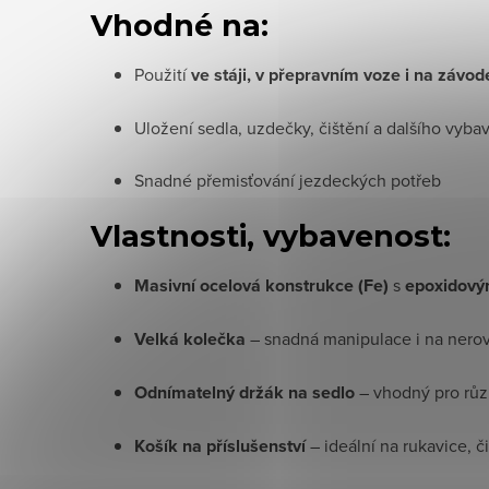
Vhodné na:
Použití
ve stáji, v přepravním voze i na závo
Uložení sedla, uzdečky, čištění a dalšího vyba
Snadné přemisťování jezdeckých potřeb
Vlastnosti, vybavenost:
Masivní ocelová konstrukce (Fe)
s
epoxidový
Velká kolečka
– snadná manipulace i na ner
Odnímatelný držák na sedlo
– vhodný pro růz
Košík na příslušenství
– ideální na rukavice,