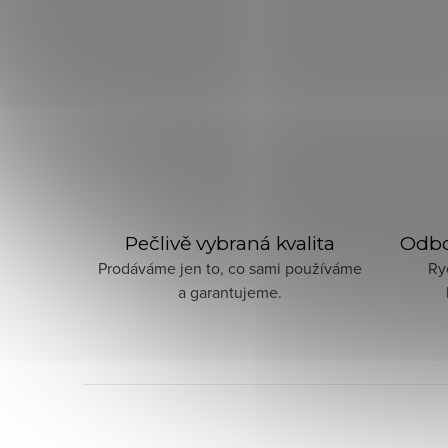
Pečlivě vybraná kvalita
Odbo
Prodáváme jen to, co sami používáme
Ry
a garantujeme.