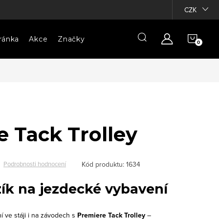
CZK
NÁKU
ránka
Akce
Značky
KOŠÍ
 Tack Trolley
Kód produktu:
1634
Podrobnosti hodnocení
zík na jezdecké vybavení
 ve stáji i na závodech s
Premiere Tack Trolley
–