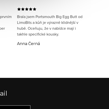
 prvním
Brala jsem Portsmouth Big Egg Butt od
LimoBits a kůň je výrazně klidnější v
per
hubě. Oceňuju, že v nabídce mají i
takhle specifické kousky.
Anna Černá
ail