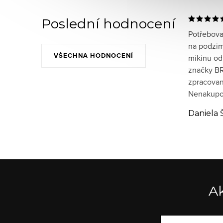
Poslední hodnocení
Potřeboval
na podzim
VŠECHNA HODNOCENÍ
mikinu od
značky BR
zpracované
Nenakupov
Daniela 
Ak