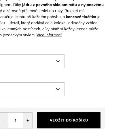
signem. Díky
jádru z pevného sklolaminátu
a
nylonovému
ný a zároveň příjemně lehký do ruky.
Rukojeť má
 zaručuje jistotu při každém pohybu, a
koncové tlačítko
je
ku – detail, který dodává celé kolekci jedinečný vzhled.
lika jemných odstínech, díky nimž si každý jezdec může
eho jezdeckým stylem.
Více informací
VLOŽIT DO KOŠÍKU