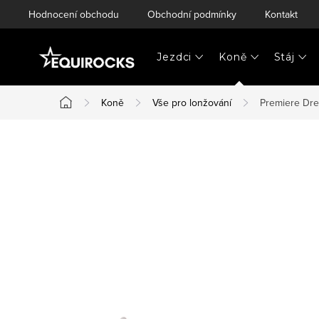
Přejít
Hodnocení obchodu
Obchodní podmínky
Kontakt
na
obsah
Jezdci
Koně
Stáj
Koně
Vše pro lonžování
Premiere Dre
Domů