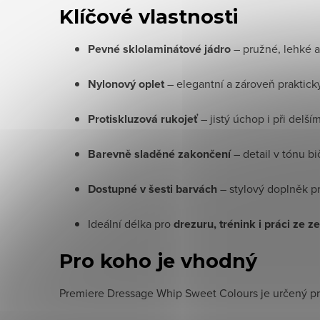
Klíčové vlastnosti
Pevné sklolaminátové jádro
– pružné, lehké 
Nylonový oplet
– elegantní a zároveň praktick
Protiskluzová rukojeť
– jistý úchop i při delší
Barevně sladěné zakončení
– detail v tónu bi
Dostupné v šesti barvách
– stylový doplněk pr
Ideální délka pro
drezuru, trénink i práci ze 
Pro koho je vhodný
Premiere Dressage Whip Sweet Colours je určený pr