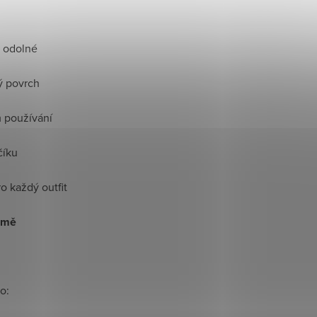
a odolné
ý povrch
m používání
číku
o každý outfit
země
o: