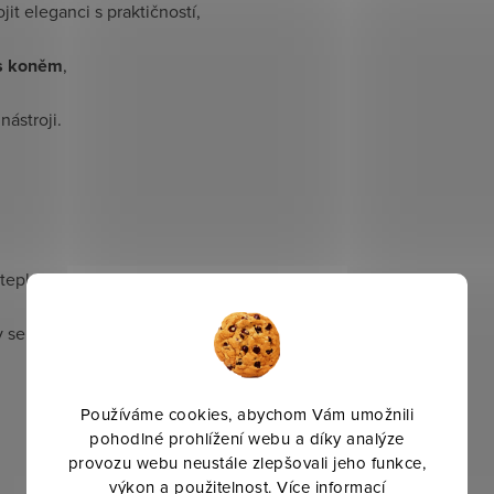
pojit eleganci s praktičností,
 s koněm
,
nástroji.
teplu
 se zabránilo ohnutí
Používáme cookies, abychom Vám umožnili
pohodlné prohlížení webu a díky analýze
provozu webu neustále zlepšovali jeho funkce,
výkon a použitelnost.
Více informací