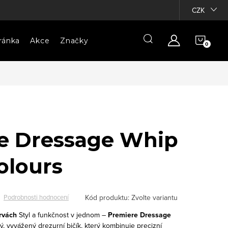
CZK
NÁKU
ránka
Akce
Značky
KOŠÍ
e Dressage Whip
olours
Kód produktu:
Zvolte variantu
Podrobnosti hodnocení
arvách
Styl a funkčnost v jednom –
Premiere Dressage
ý, vyvážený drezurní bičík, který kombinuje precizní