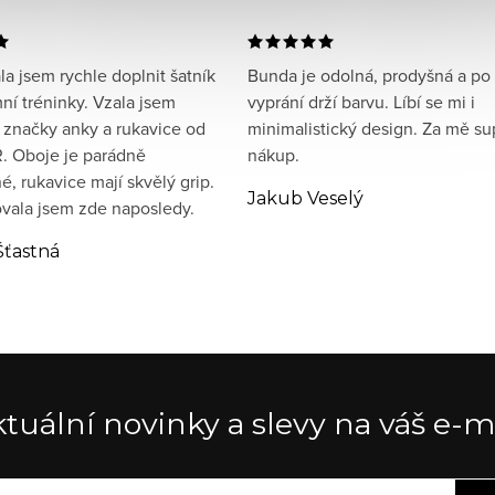
a jsem rychle doplnit šatník
Bunda je odolná, prodyšná a po
ní tréninky. Vzala jsem
vyprání drží barvu. Líbí se mi i
 značky anky a rukavice od
minimalistický design. Za mě su
. Oboje je parádně
nákup.
, rukavice mají skvělý grip.
Jakub Veselý
ala jsem zde naposledy.
Šťastná
tuální novinky a slevy na váš e-m