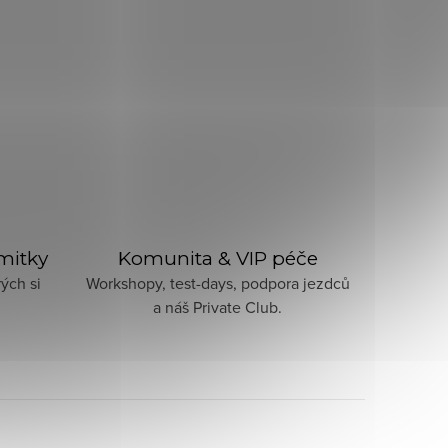
imitky
Komunita & VIP péče
ých si
Workshopy, test-days, podpora jezdců
a náš Private Club.