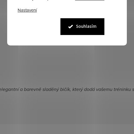
Nastavení
Souhlasím
egantní a barevně sladěný bičík, který dodá vašemu tréninku sty