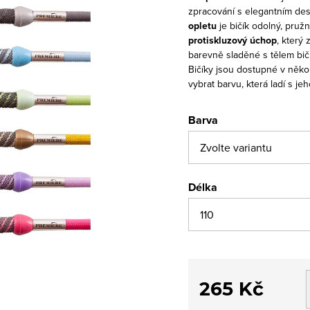
zpracování s elegantním de
opletu
je bičík odolný, pruž
protiskluzový úchop
, který
barevně sladěné s tělem bičí
Bičíky jsou dostupné v něko
vybrat barvu, která ladí s j
Barva
Délka
265 Kč
Měrná