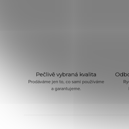
Pečlivě vybraná kvalita
Odbo
Prodáváme jen to, co sami používáme
Ry
a garantujeme.