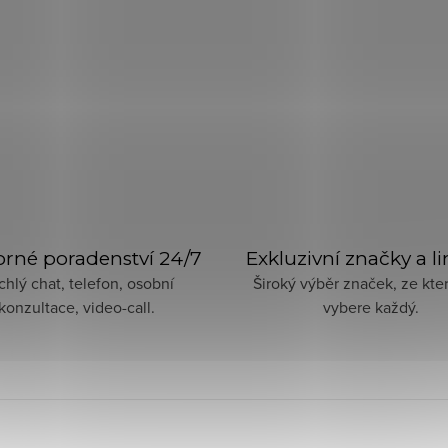
rné poradenství 24/7
Exkluzivní značky a l
chlý chat, telefon, osobní
Široký výběr značek, ze kter
konzultace, video-call.
vybere každý.