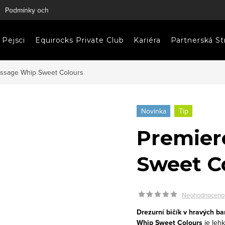
Podmínky ochrany osobních údajů
Napište nám
Pejsci
Equirocks Private Club
Kariéra
Partnerská St
ssage Whip Sweet Colours
Novinka
Tip
Premier
Sweet C
Neohodnoceno
Drezurní bičík v hravých b
Whip Sweet Colours
je lehk