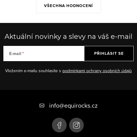
VŠECHNA HODNOCENÍ
Aktuální novinky a slevy na váš e-mail
E-mail
PŘIHLÁSIT SE
Vložením e-mailu souhlasíte s
podmínkami ochrany osobních údajů
Z
á
info
@
equirocks.cz
p
a
t