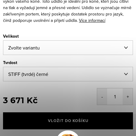
výkon vašeho koně. Toto udidlo je ideální pro koně, kteří jsou citliví
na tlak a vyžadují jemné a přesné vedení. Udidlo se vyznačuje mírně
zakřiveným portem, který poskytuje dostatek prostoru pro jazyk,
čímž podporuje uvolnění a přijetí udidla.
Více informací
Velikost
Tvrdost
3 671 Kč
Měrná
cena:
VLOŽIT DO KOŠÍKU