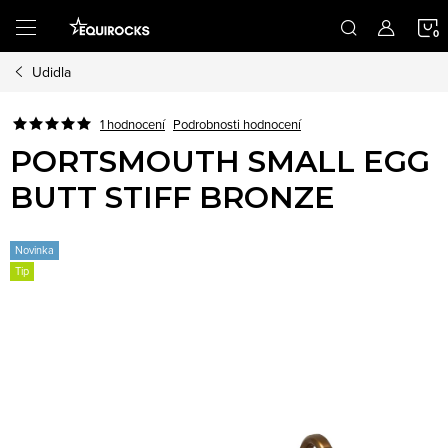
Přejít
na
obsah
Udidla
K
Podrobnosti hodnocení
1 hodnocení
PORTSMOUTH SMALL EGG
BUTT STIFF BRONZE
Novinka
Tip