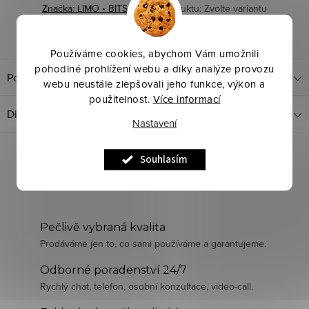
Značka:
LIMO • BITS
Kód produktu:
Zvolte variantu
Dotaz k produktu
Sdílet
Používáme cookies, abychom Vám umožnili
pohodlné prohlížení webu a díky analýze provozu
Popis produktu
webu neustále zlepšovali jeho funkce, výkon a
použitelnost.
Více informací
Diskuze
Nastavení
Souhlasím
Pečlivě vybraná kvalita
Prodáváme jen to, co sami používáme a garantujeme.
Odborné poradenství 24/7
Rychlý chat, telefon, osobní konzultace, video-call.