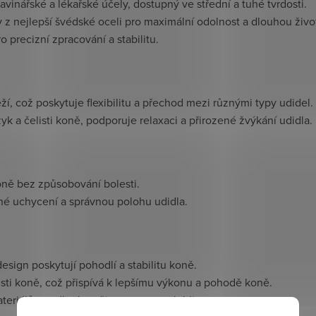
vinářské a lékařské účely, dostupný ve střední a tuhé tvrdosti.
z nejlepší švédské oceli pro maximální odolnost a dlouhou živo
 precizní zpracování a stabilitu.
, což poskytuje flexibilitu a přechod mezi různými typy udidel.
yk a čelisti koně, podporuje relaxaci a přirozené žvýkání udidla.
oně bez způsobování bolesti.
né uchycení a správnou polohu udidla.
design poskytují pohodlí a stabilitu koně.
isti koně, což přispívá k lepšímu výkonu a pohodě koně.
eriálů pro dlouhou životnost a spolehlivost.