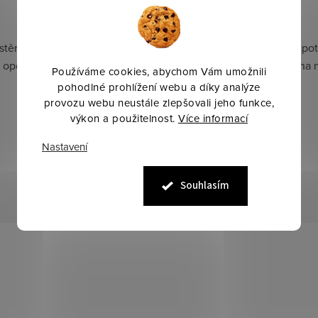
ístěno v ústech koně a že používáte správné sety otěží podle pot
opotřebení a v případě potřeby jej vyměňte, aby byla zajištěna 
Používáme cookies, abychom Vám umožnili
pohodlné prohlížení webu a díky analýze
provozu webu neustále zlepšovali jeho funkce,
výkon a použitelnost.
Více informací
Nastavení
Souhlasím