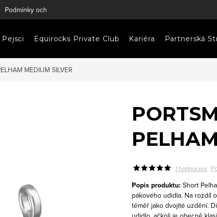
Podmínky ochrany osobních údajů
Napište nám
Pejsci
Equirocks Private Club
Kariéra
Partnerská St
ELHAM MEDIUM SILVER
PORTSM
PELHAM
Po
1 hodnocení
Popis produktu:
Short Pelha
pákového udidla. Na rozdíl o
téměř jako dvojité uzdění. D
udidlo, ačkoli je obecně klas