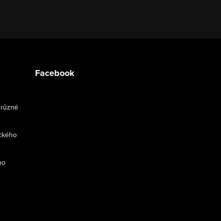
Facebook
 různé
ckého
ho