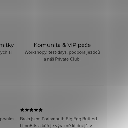
imitky
Komunita & VIP péče
ých si
Workshopy, test-days, podpora jezdců
a náš Private Club.
 prvním
Brala jsem Portsmouth Big Egg Butt od
LimoBits a kůň je výrazně klidnější v