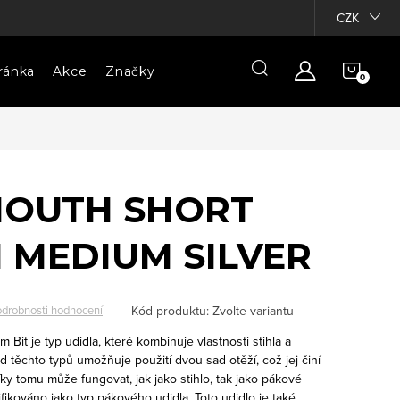
CZK
NÁKU
ránka
Akce
Značky
KOŠÍ
OUTH SHORT
 MEDIUM SILVER
Kód produktu:
Zvolte variantu
drobnosti hodnocení
m Bit je typ udidla, které kombinuje vlastnosti stihla a
d těchto typů umožňuje použití dvou sad otěží, což jej činí
íky tomu může fungovat, jak jako stihlo, tak jako pákové
ifikováno jako typ pákového udidla. Toto udidlo je také