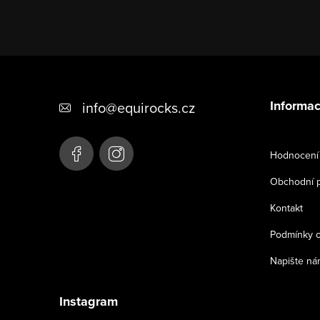
Z
á
Informac
info
@
equirocks.cz
p
a
Hodnocení
t
Obchodní 
í
Kontakt
Podmínky o
Napište ná
Instagram