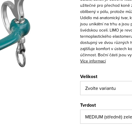
užitečné pro přechod koně z
oblíbený v pólu, protože můž
Udidlo má anatomický tvar, k
jsou unikátní na trhu a jsou
švédskou ocelí.
LIMO je rev
termoplastického elastomeru
dostupný ve dvou různých tvr
zajišťuje komfort v ústech 
účinnost. Boční části jsou 
Více informací
Velikost
Tvrdost