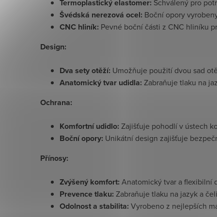
Termoplastický elastomer:
Schválený pro potra
Švédská nerezová ocel:
Boční opory vyrobeny 
CNC hliník:
Pevné boční části z CNC hliníku pro
Design:
Dva sety otěží:
Umožňuje použití dvou sad otěží
Anatomický tvar udidla:
Zabraňuje tlaku na jaz
Ochrana:
Komfortní udidlo:
Zajišťuje pohodlí v ústech k
Boční opory:
Unikátní design zajišťuje bezpeč
Přínosy:
Zvýšený komfort:
Anatomický tvar a flexibilní 
Prevence tlaku:
Zabraňuje tlaku na jazyk a čel
Odolnost a stabilita:
Vyrobeno z nejlepších mat