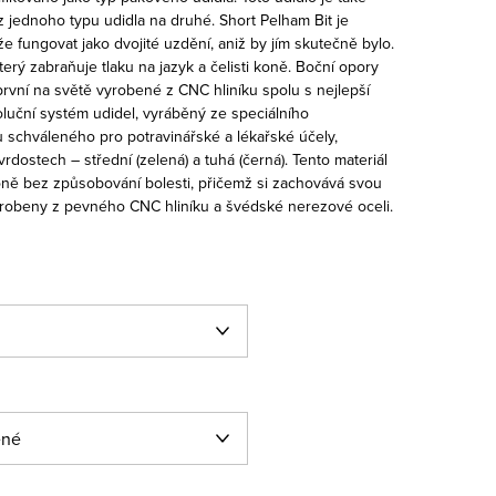
 jednoho typu udidla na druhé. Short Pelham Bit je
e fungovat jako dvojité uzdění, aniž by jím skutečně bylo.
terý zabraňuje tlaku na jazyk a čelisti koně. Boční opory
 první na světě vyrobené z CNC hliníku spolu s nejlepší
oluční systém udidel, vyráběný ze speciálního
 schváleného pro potravinářské a lékařské účely,
dostech – střední (zelená) a tuhá (černá). Tento materiál
koně bez způsobování bolesti, přičemž si zachovává svou
vyrobeny z pevného CNC hliníku a švédské nerezové oceli.