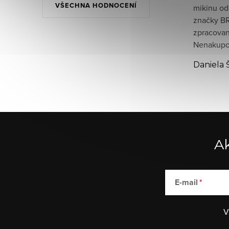
VŠECHNA HODNOCENÍ
mikinu od
značky BR
zpracované
Nenakupov
Daniela 
Ak
E-mail
V