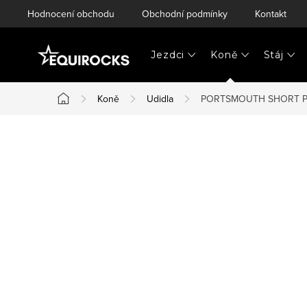
Přejít
Hodnocení obchodu
Obchodní podmínky
Kontakt
na
obsah
Jezdci
Koně
Stáj
Koně
Udidla
PORTSMOUTH SHORT P
Domů