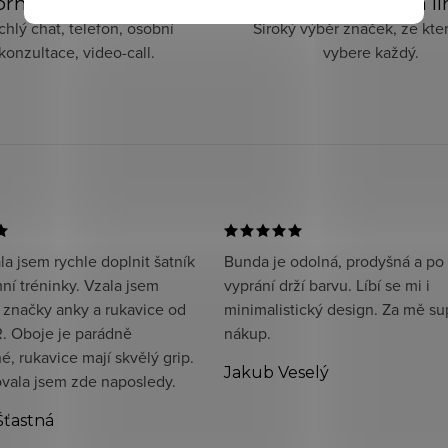
rné poradenství 24/7
Exkluzivní značky a l
chlý chat, telefon, osobní
Široký výběr značek, ze kter
konzultace, video-call.
vybere každý.
a jsem rychle doplnit šatník
Bunda je odolná, prodyšná a po
ní tréninky. Vzala jsem
vyprání drží barvu. Líbí se mi i
 značky anky a rukavice od
minimalistický design. Za mě su
. Oboje je parádně
nákup.
, rukavice mají skvělý grip.
Jakub Veselý
ala jsem zde naposledy.
Šťastná