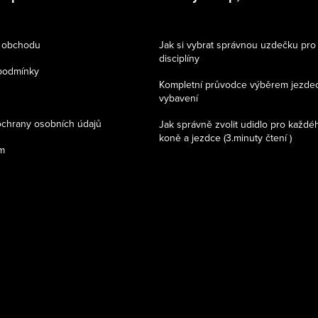
 obchodu
Jak si vybrat správnou uzdečku pro
disciplíny
podmínky
Kompletní průvodce výběrem jezde
vybavení
chrany osobních údajů
Jak správně zvolit udidlo pro každé
koně a jezdce (3.minuty čtení )
m