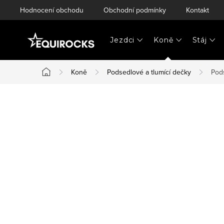
Přejít
Hodnocení obchodu
Obchodní podmínky
Kontakt
na
obsah
Jezdci
Koně
Stáj
Koně
Podsedlové a tlumící dečky
Pod
Domů