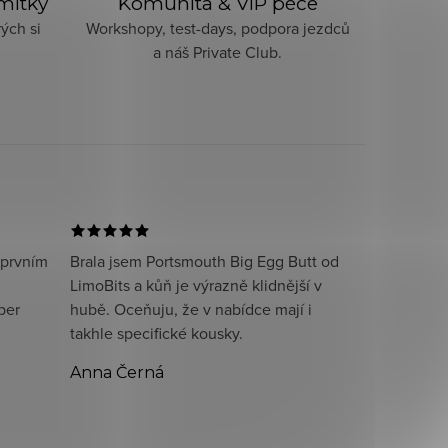
imitky
Komunita & VIP péče
ých si
Workshopy, test-days, podpora jezdců
a náš Private Club.
 prvním
Brala jsem Portsmouth Big Egg Butt od
LimoBits a kůň je výrazně klidnější v
per
hubě. Oceňuju, že v nabídce mají i
takhle specifické kousky.
Anna Černá