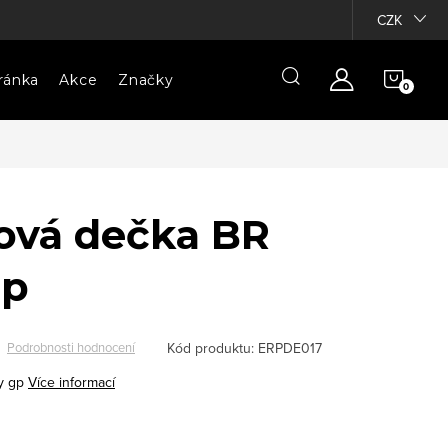
CZK
NÁKU
ránka
Akce
Značky
KOŠÍ
ová dečka BR
gp
Kód produktu:
ERPDE017
Podrobnosti hodnocení
y gp
Více informací