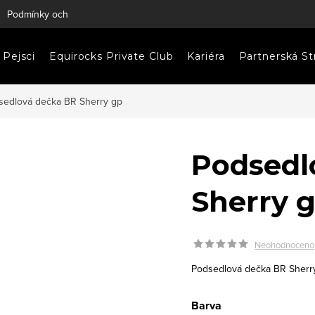
Podmínky ochrany osobních údajů
Napište nám
Pejsci
Equirocks Private Club
Kariéra
Partnerská St
sedlová dečka BR Sherry gp
Podsedl
Sherry 
Neohodnoceno
Podsedlová dečka BR Sherr
Barva