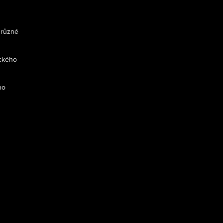
 různé
ckého
ho