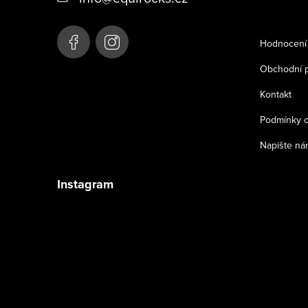
p
a
Hodnocení
t
Obchodní 
í
Kontakt
Podmínky o
Napište ná
Instagram
Sledovat na Instagramu