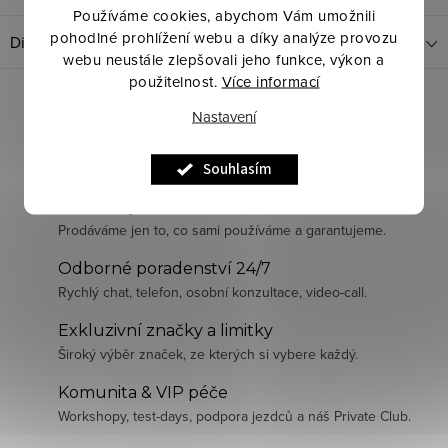
Používáme cookies, abychom Vám umožnili
pohodlné prohlížení webu a díky analýze provozu
Diskuze
webu neustále zlepšovali jeho funkce, výkon a
použitelnost.
Více informací
Nastavení
Souhlasím
Pečlivě vybraná kvalita
Prodáváme jen to, co sami používáme a garantujeme.
Odborné poradenství 24/7
Rychlý chat, telefon, osobní konzultace, video-call.
Exkluzivní značky a limitky
Široký výběr značek, ze kterých si vybere každý.
Komunita & VIP péče
Workshopy, test-days, podpora jezdců a náš Private Club.