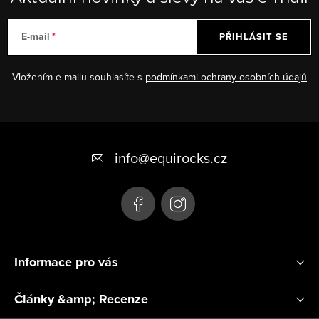
E-mail
PŘIHLÁSIT SE
Vložením e-mailu souhlasíte s
podmínkami ochrany osobních údajů
Z
á
info
@
equirocks.cz
p
a
t
í
Informace pro vás
Články &amp; Recenze