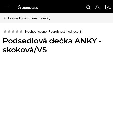
Přejít
na
obsah
Podsedlové a tlumící dečky
K
Podrobnosti hodnocení
Neohodnoceno
Podsedlová dečka ANKY -
skoková/VS