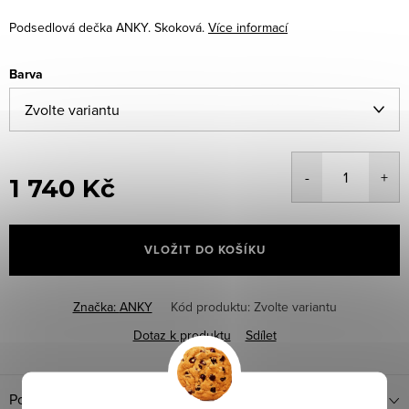
Podsedlová dečka ANKY. Skoková.
Více informací
Barva
1 740 Kč
Měrná
cena:
VLOŽIT DO KOŠÍKU
Značka:
ANKY
Kód produktu:
Zvolte variantu
Dotaz k produktu
Sdílet
Popis produktu