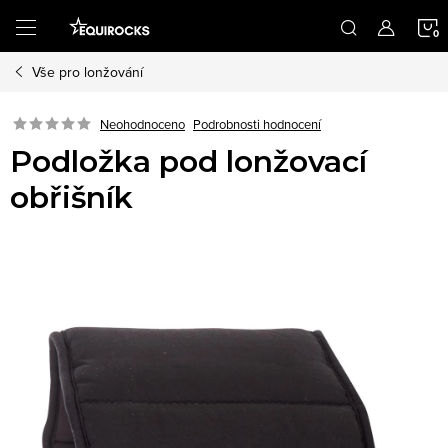
Přejít
na
obsah
Vše pro lonžování
K
Podrobnosti hodnocení
Neohodnoceno
Podložka pod lonžovací
obřišník