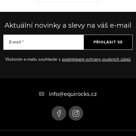
Aktuální novinky a slevy na váš e-mail
E-mail
PŘIHLÁSIT SE
Vložením e-mailu souhlasíte s
podmínkami ochrany osobních údajů
Z
á
info
@
equirocks.cz
p
a
t
í