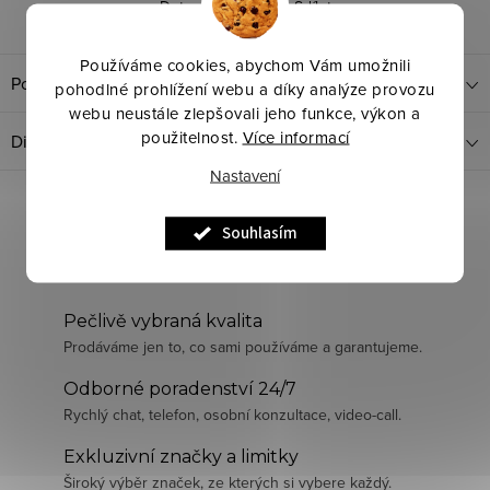
Dotaz k produktu
Sdílet
Používáme cookies, abychom Vám umožnili
Popis produktu
pohodlné prohlížení webu a díky analýze provozu
webu neustále zlepšovali jeho funkce, výkon a
použitelnost.
Více informací
Diskuze
Nastavení
Souhlasím
Pečlivě vybraná kvalita
Prodáváme jen to, co sami používáme a garantujeme.
Odborné poradenství 24/7
Rychlý chat, telefon, osobní konzultace, video-call.
Exkluzivní značky a limitky
Široký výběr značek, ze kterých si vybere každý.