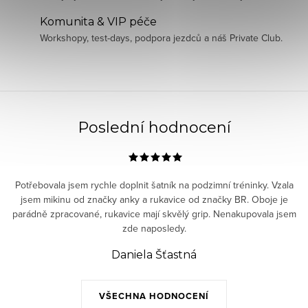
Komunita & VIP péče
Workshopy, test-days, podpora jezdců a náš Private Club.
Poslední hodnocení
Potřebovala jsem rychle doplnit šatník na podzimní tréninky. Vzala
jsem mikinu od značky anky a rukavice od značky BR. Oboje je
parádně zpracované, rukavice mají skvělý grip. Nenakupovala jsem
zde naposledy.
Daniela Šťastná
VŠECHNA HODNOCENÍ