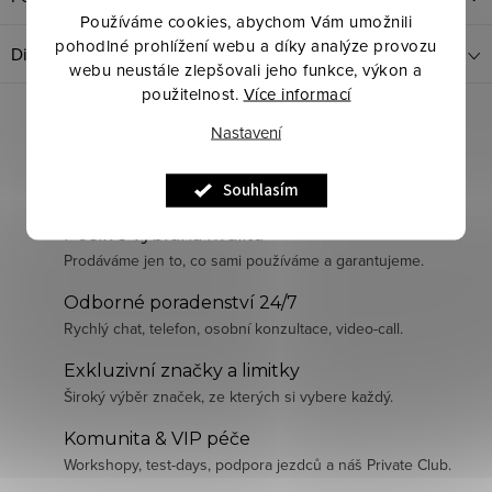
Používáme cookies, abychom Vám umožnili
pohodlné prohlížení webu a díky analýze provozu
Diskuze
webu neustále zlepšovali jeho funkce, výkon a
použitelnost.
Více informací
Nastavení
Souhlasím
Pečlivě vybraná kvalita
Prodáváme jen to, co sami používáme a garantujeme.
Odborné poradenství 24/7
Rychlý chat, telefon, osobní konzultace, video-call.
Exkluzivní značky a limitky
Široký výběr značek, ze kterých si vybere každý.
Komunita & VIP péče
Workshopy, test-days, podpora jezdců a náš Private Club.