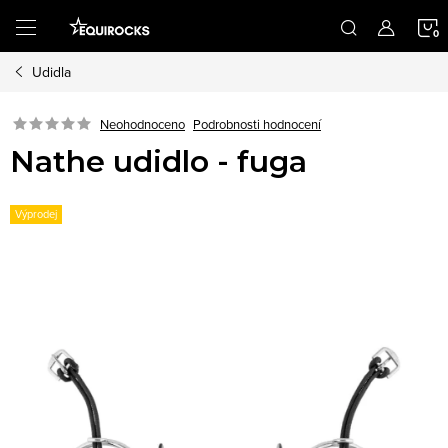
Přejít
na
obsah
Udidla
K
Podrobnosti hodnocení
Neohodnoceno
Nathe udidlo - fuga
Výprodej