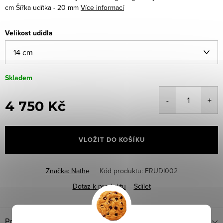
cm
Šířka udítka - 20 mm
Více informací
Velikost udidla
Skladem
4 750 Kč
Měrná
cena:
VLOŽIT DO KOŠÍKU
Značka:
Nathe
Kód produktu:
ERUDI002
Dotaz k produktu
Sdílet
Popis produktu