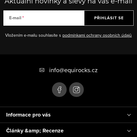
Aktuální novinky a slevy na váš e-mail
E-mail
PŘIHLÁSIT SE
Vložením e-mailu souhlasíte s
podmínkami ochrany osobních údajů
Z
á
info
@
equirocks.cz
p
a
t
í
Informace pro vás
Články &amp; Recenze