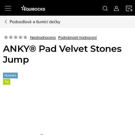
Přejít
na
obsah
Podsedlové a tlumící dečky
K
Podrobnosti hodnocení
Neohodnoceno
ANKY® Pad Velvet Stones
Jump
Novinka
Tip