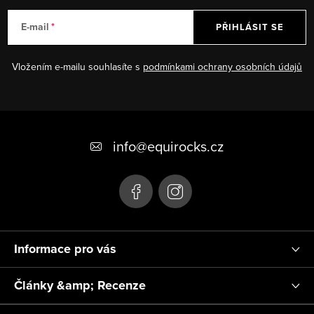
E-mail
PŘIHLÁSIT SE
Vložením e-mailu souhlasíte s
podmínkami ochrany osobních údajů
Z
á
info
@
equirocks.cz
p
a
t
í
Informace pro vás
Články &amp; Recenze