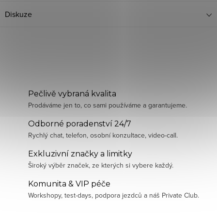
Diskuze
Pečlivě vybraná kvalita
Prodáváme jen to, co sami používáme a garantujeme.
Odborné poradenství 24/7
Rychlý chat, telefon, osobní konzultace, video-call.
Exkluzivní značky a limitky
Široký výběr značek, ze kterých si vybere každý.
Komunita & VIP péče
Workshopy, test-days, podpora jezdců a náš Private Club.