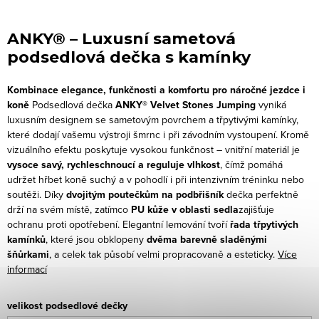
ANKY® – Luxusní sametová
podsedlová dečka s kamínky
Kombinace elegance, funkčnosti a komfortu pro náročné jezdce i
koně
Podsedlová dečka
ANKY® Velvet Stones Jumping
vyniká
luxusním designem se sametovým povrchem a třpytivými kamínky,
které dodají vašemu výstroji šmrnc i při závodním vystoupení. Kromě
vizuálního efektu poskytuje vysokou funkčnost – vnitřní materiál je
vysoce savý, rychleschnoucí a reguluje vlhkost
, čímž pomáhá
udržet hřbet koně suchý a v pohodlí i při intenzivním tréninku nebo
soutěži.
Díky
dvojitým poutečkům na podbřišník
dečka perfektně
drží na svém místě, zatímco
PU kůže v oblasti sedla
zajišťuje
ochranu proti opotřebení. Elegantní lemování tvoří
řada třpytivých
kamínků
, které jsou obklopeny
dvěma barevně sladěnými
šňůrkami
, a celek tak působí velmi propracovaně a esteticky.
Více
informací
velikost podsedlové dečky