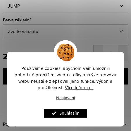
Barva základní
2 059 Kč
Měrná
Používáme cookies, abychom Vám umožnili
cena:
pohodlné prohlížení webu a díky analýze provozu
VLOŽIT DO KOŠÍKU
webu neustále zlepšovali jeho funkce, výkon a
použitelnost.
Více informací
Značka:
ANKY
Kód produktu:
Zvolte variantu
Nastavení
Dotaz k produktu
Sdílet
Souhlasím
Popis produktu