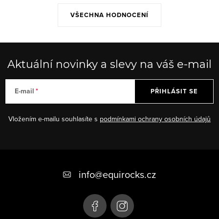
VŠECHNA HODNOCENÍ
Aktuální novinky a slevy na váš e-mail
E-mail
PŘIHLÁSIT SE
Vložením e-mailu souhlasíte s
podmínkami ochrany osobních údajů
Z
á
info
@
equirocks.cz
p
a