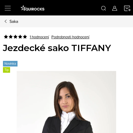
Přejít
na
obsah
Saka
K
Podrobnosti hodnocení
1 hodnocení
Jezdecké sako TIFFANY
Novinka
Tip