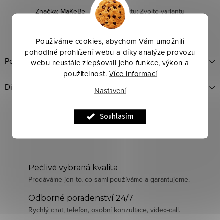
Značka:
MaKeBe
Kód produktu:
Zvolte variantu
Dotaz k produktu
Sdílet
Používáme cookies, abychom Vám umožnili
pohodlné prohlížení webu a díky analýze provozu
Popis produktu
webu neustále zlepšovali jeho funkce, výkon a
použitelnost.
Více informací
Diskuze
Nastavení
Souhlasím
Pečlivě vybraná kvalita
Prodáváme jen to, co sami používáme a garantujeme.
Odborné poradenství 24/7
Rychlý chat, telefon, osobní konzultace, video-call.