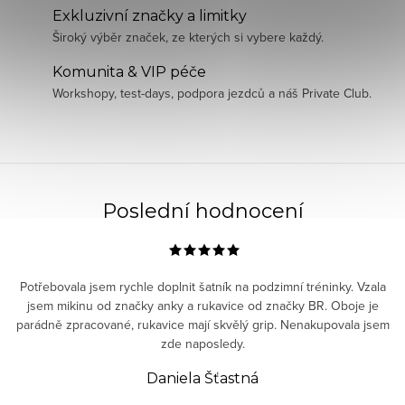
Exkluzivní značky a limitky
Široký výběr značek, ze kterých si vybere každý.
Komunita & VIP péče
Workshopy, test-days, podpora jezdců a náš Private Club.
Poslední hodnocení
Potřebovala jsem rychle doplnit šatník na podzimní tréninky. Vzala
jsem mikinu od značky anky a rukavice od značky BR. Oboje je
parádně zpracované, rukavice mají skvělý grip. Nenakupovala jsem
zde naposledy.
Daniela Šťastná