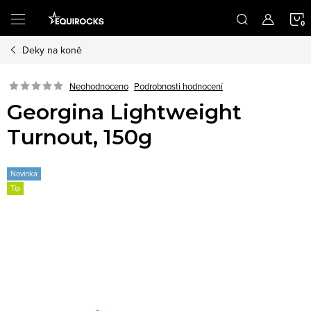
Přejít
na
obsah
Deky na koně
K
Podrobnosti hodnocení
Neohodnoceno
Georgina Lightweight
Turnout, 150g
Novinka
Tip