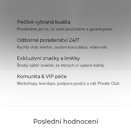
Pečlivě vybraná kvalita
Prodáváme jen to, co sami používáme a garantujeme.
Odborné poradenství 24/7
Rychlý chat, telefon, osobní konzultace, video-call.
Exkluzivní značky a limitky
Široký výběr značek, ze kterých si vybere každý.
Komunita & VIP péče
Workshopy, test-days, podpora jezdců a náš Private Club.
Poslední hodnocení