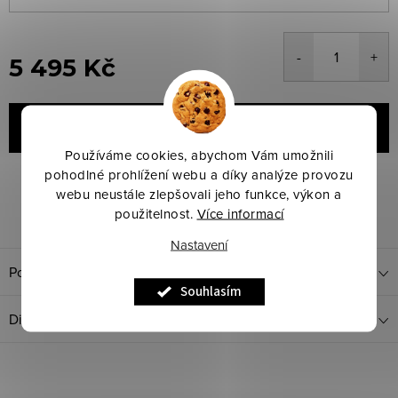
5 495 Kč
Měrná
cena:
VLOŽIT DO KOŠÍKU
Používáme cookies, abychom Vám umožnili
pohodlné prohlížení webu a díky analýze provozu
Značka:
B - Vertigo
Kód produktu:
Zvolte variantu
webu neustále zlepšovali jeho funkce, výkon a
Dotaz k produktu
Sdílet
použitelnost.
Více informací
Nastavení
Popis produktu
Souhlasím
Diskuze