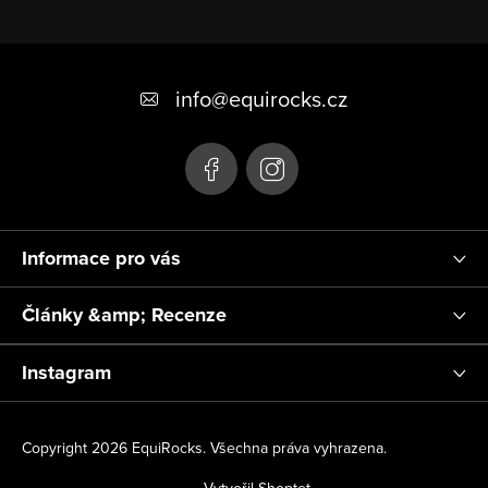
Z
á
info
@
equirocks.cz
p
a
t
í
Informace pro vás
Články &amp; Recenze
Instagram
Copyright 2026
EquiRocks
. Všechna práva vyhrazena.
Vytvořil Shoptet