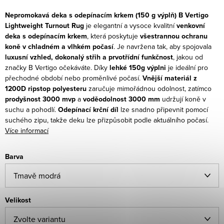
Nepromokavá deka s odepínacím krkem (150 g výplň)
B Vertigo
Lightweight Turnout Rug
je elegantní a vysoce kvalitní
venkovní
deka s odepínacím krkem
, která poskytuje
všestrannou ochranu
koně v chladném a vlhkém počasí
. Je navržena tak, aby spojovala
luxusní vzhled, dokonalý střih a prvotřídní funkčnost
, jakou od
značky B Vertigo očekáváte.
Díky
lehké 150g výplni
je ideální pro
přechodné období nebo proměnlivé počasí.
Vnější materiál z
1200D ripstop polyesteru
zaručuje mimořádnou odolnost, zatímco
prodyšnost 3000 mvp
a
voděodolnost 3000 mm
udržují koně v
suchu a pohodlí.
Odepínací krční díl
lze snadno připevnit pomocí
suchého zipu, takže deku lze přizpůsobit podle aktuálního počasí.
Více informací
Barva
Velikost