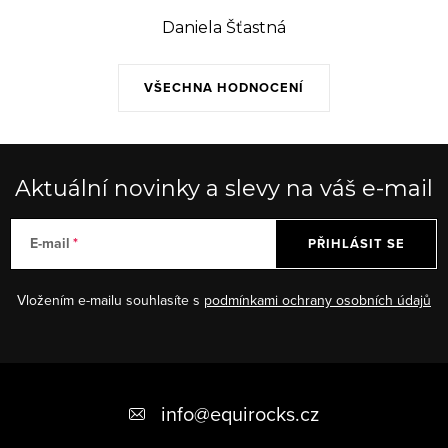
Daniela Šťastná
VŠECHNA HODNOCENÍ
Aktuální novinky a slevy na váš e-mail
E-mail
PŘIHLÁSIT SE
Vložením e-mailu souhlasíte s
podmínkami ochrany osobních údajů
Z
á
info
@
equirocks.cz
p