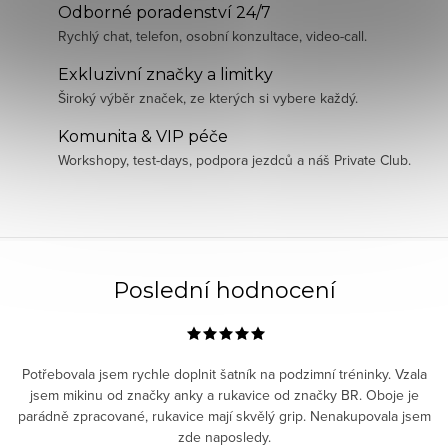
Odborné poradenství 24/7
Rychlý chat, telefon, osobní konzultace, video-call.
Exkluzivní značky a limitky
Široký výběr značek, ze kterých si vybere každý.
Komunita & VIP péče
Workshopy, test-days, podpora jezdců a náš Private Club.
Poslední hodnocení
Potřebovala jsem rychle doplnit šatník na podzimní tréninky. Vzala
jsem mikinu od značky anky a rukavice od značky BR. Oboje je
parádně zpracované, rukavice mají skvělý grip. Nenakupovala jsem
zde naposledy.