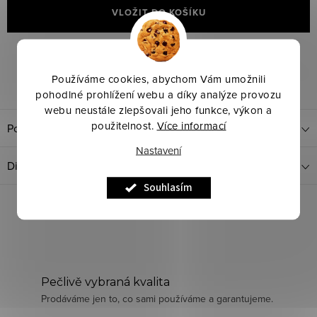
VLOŽIT DO KOŠÍKU
Značka:
MaKeBe
Kód produktu:
Zvolte variantu
Používáme cookies, abychom Vám umožnili
Dotaz k produktu
Sdílet
pohodlné prohlížení webu a díky analýze provozu
webu neustále zlepšovali jeho funkce, výkon a
použitelnost.
Více informací
Popis produktu
Nastavení
Diskuze
Souhlasím
Pečlivě vybraná kvalita
Prodáváme jen to, co sami používáme a garantujeme.