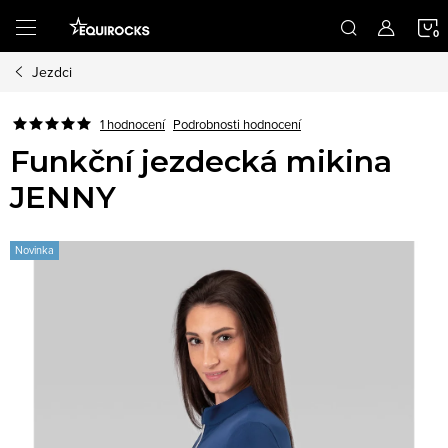
Přejít
na
obsah
Jezdci
K
Podrobnosti hodnocení
1 hodnocení
Funkční jezdecká mikina
JENNY
Novinka