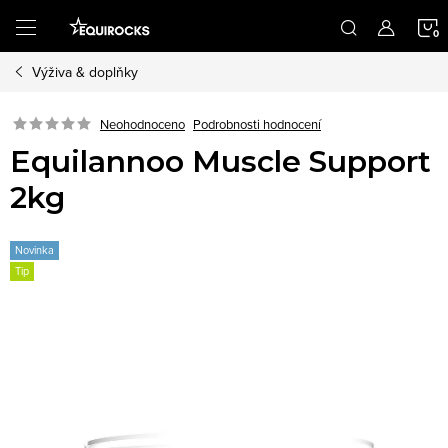
Přejít
na
obsah
Výživa & doplňky
K
Podrobnosti hodnocení
Neohodnoceno
Equilannoo Muscle Support
2kg
Novinka
Tip