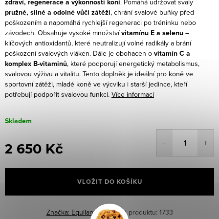
zdraví, regenerace a výkonnosti koní
. Pomáhá udržovat svaly
pružné, silné a odolné vůči zátěži
, chrání svalové buňky před
poškozením a napomáhá rychlejší regeneraci po tréninku nebo
závodech.
Obsahuje vysoké množství
vitamínu E a selenu
–
klíčových antioxidantů, které neutralizují volné radikály a brání
poškození svalových vláken. Dále je obohacen o
vitamín C a
komplex B-vitaminů
, které podporují energetický metabolismus,
svalovou výživu a vitalitu. Tento doplněk je ideální pro koně ve
sportovní zátěži, mladé koně ve výcviku i starší jedince, kteří
potřebují podpořit svalovou funkci.
Více informací
Skladem
2 650 Kč
Měrná
cena:
VLOŽIT DO KOŠÍKU
Značka:
Equilannoo
Kód produktu:
1733