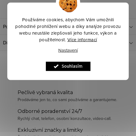
Dotaz k produktu
Sdílet
Používáme cookies, abychom Vám umožnili
pohodlné prohlížení webu a díky analýze provozu
Popis produktu
webu neustále zlepšovali jeho funkce, výkon a
použitelnost.
Více informací
Diskuze
Nastavení
Souhlasím
Pečlivě vybraná kvalita
Prodáváme jen to, co sami používáme a garantujeme.
Odborné poradenství 24/7
Rychlý chat, telefon, osobní konzultace, video-call.
Exkluzivní značky a limitky