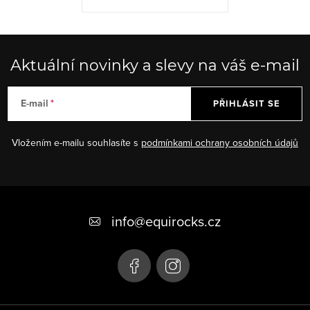
Aktuální novinky a slevy na váš e-mail
E-mail
PŘIHLÁSIT SE
Vložením e-mailu souhlasíte s
podmínkami ochrany osobních údajů
Z
á
info
@
equirocks.cz
p
a
t