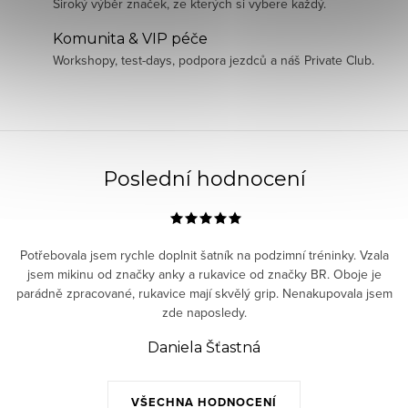
Široký výběr značek, ze kterých si vybere každý.
Komunita & VIP péče
Workshopy, test-days, podpora jezdců a náš Private Club.
Poslední hodnocení
Potřebovala jsem rychle doplnit šatník na podzimní tréninky. Vzala
jsem mikinu od značky anky a rukavice od značky BR. Oboje je
parádně zpracované, rukavice mají skvělý grip. Nenakupovala jsem
zde naposledy.
Daniela Šťastná
VŠECHNA HODNOCENÍ