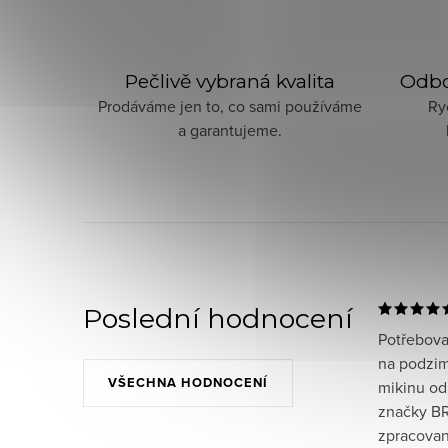
Pečlivě vybraná kvalita
Odbo
Prodáváme jen to, co sami používáme
Ry
a garantujeme.
Poslední hodnocení
Potřeboval
na podzim
VŠECHNA HODNOCENÍ
mikinu od
značky BR
zpracované