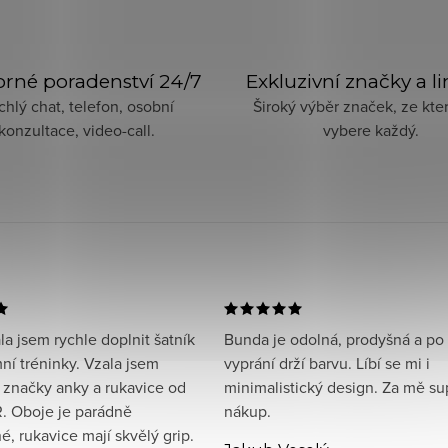
rné poradenství 24/7
Exkluzivní značky a l
chlý chat, telefon, osobní
Široký výběr značek, ze kter
konzultace, video-call.
vybere každý.
a jsem rychle doplnit šatník
Bunda je odolná, prodyšná a po
ní tréninky. Vzala jsem
vyprání drží barvu. Líbí se mi i
 značky anky a rukavice od
minimalistický design. Za mě su
. Oboje je parádně
nákup.
, rukavice mají skvělý grip.