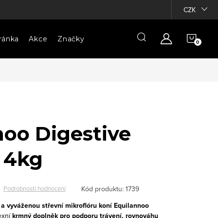
CZK
NÁKU
ránka
Akce
Značky
KOŠÍ
noo Digestive
 4kg
Kód produktu:
1739
Podrobnosti hodnocení
 a vyváženou střevní mikroflóru koní
Equilannoo
exní
krmný doplněk pro podporu trávení, rovnováhu