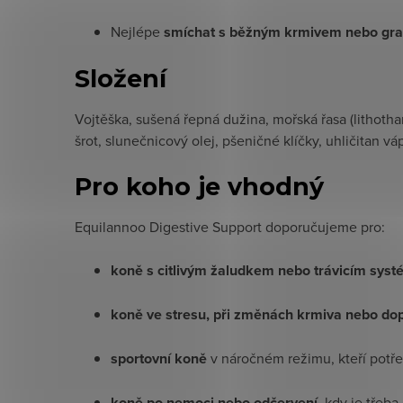
Nejlépe
smíchat s běžným krmivem nebo gr
Složení
Vojtěška, sušená řepná dužina, mořská řasa (lithoth
šrot, slunečnicový olej, pšeničné klíčky, uhličitan
Pro koho je vhodný
Equilannoo Digestive Support doporučujeme pro:
koně s citlivým žaludkem nebo trávicím sys
koně ve stresu, při změnách krmiva nebo do
sportovní koně
v náročném režimu, kteří potřeb
koně po nemoci nebo odčervení
, kdy je třeb