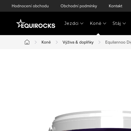
Přejít
Hodnocení obchodu
Obchodní podmínky
Kontakt
na
obsah
Jezdci
Koně
Stáj
Koně
Výživa & doplňky
Equilannoo Di
Domů