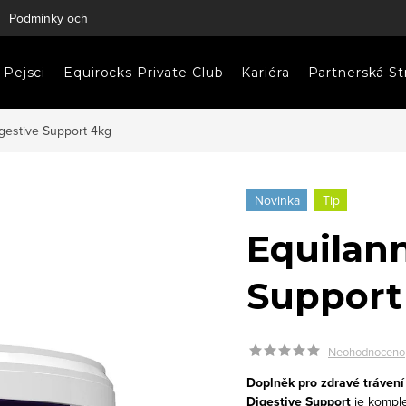
Podmínky ochrany osobních údajů
Napište nám
Pejsci
Equirocks Private Club
Kariéra
Partnerská St
gestive Support 4kg
Novinka
Tip
Equilan
Support
Neohodnoceno
Doplněk pro zdravé trávení
Digestive Support
je kompl