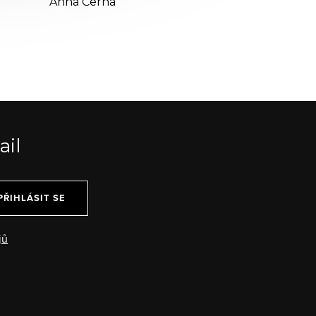
Anna Černá
ail
PŘIHLÁSIT SE
jů