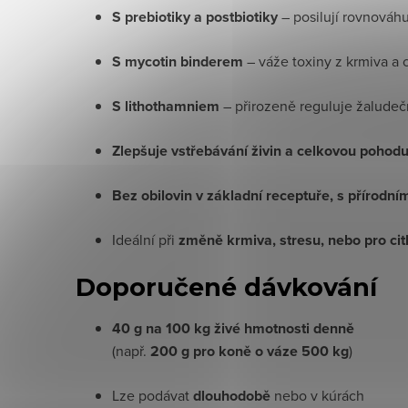
S prebiotiky a postbiotiky
– posilují rovnováhu
S mycotin binderem
– váže toxiny z krmiva a c
S lithothamniem
– přirozeně reguluje žaludeč
Zlepšuje vstřebávání živin a celkovou pohod
Bez obilovin v základní receptuře, s přírodní
Ideální při
změně krmiva, stresu, nebo pro cit
Doporučené dávkování
40 g na 100 kg živé hmotnosti denně
(např.
200 g pro koně o váze 500 kg
)
Lze podávat
dlouhodobě
nebo v kúrách