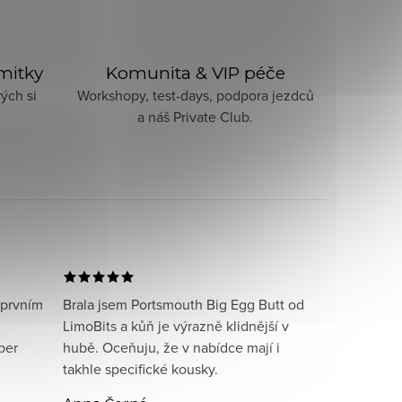
imitky
Komunita & VIP péče
ých si
Workshopy, test-days, podpora jezdců
a náš Private Club.
 prvním
Brala jsem Portsmouth Big Egg Butt od
LimoBits a kůň je výrazně klidnější v
per
hubě. Oceňuju, že v nabídce mají i
takhle specifické kousky.