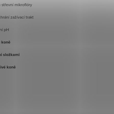
 střevní mikroflóry
hrání zažívací trakt
ní pH
u koně
mi složkami
livé koně