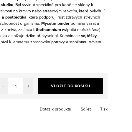
 žaludku
. Byl vyvinut speciálně pro koně se sklony k
itlivosti na krmivo nebo stresovým reakcím, které ovlivňují
a a postbiotika
, která podporují růst zdravých střevních
nyschopnost organismu.
Mycotin binder
pomáhá vázat a
y z krmiva, zatímco
lithothamnium
(vápnitá mořská řasa)
udku a snižuje riziko překyselení. Kombinace
vojtěšky,
spívá k jemnému zpracování potravy a stabilnímu trávení.
VLOŽIT DO KOŠÍKU
Dotaz k produktu
Sdílet
Tisk