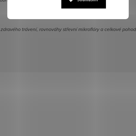
 zdravého trávení, rovnováhy střevní mikroflóry a celkové pohod