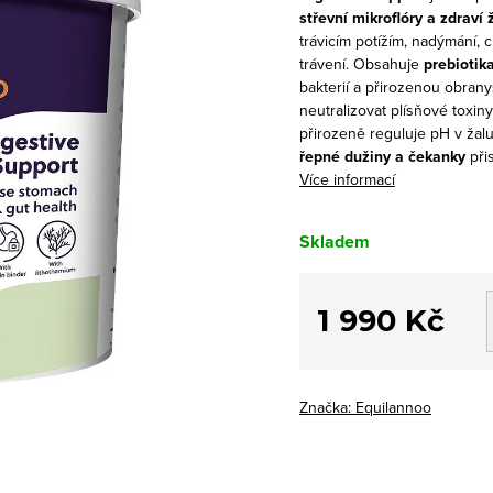
střevní mikroflóry a zdraví
trávicím potížím, nadýmání, c
trávení.
Obsahuje
prebiotik
bakterií a přirozenou obra
neutralizovat plísňové toxin
přirozeně reguluje pH v žal
řepné dužiny a čekanky
při
Více informací
Skladem
1 990 Kč
Měrná
cena:
Značka:
Equilannoo