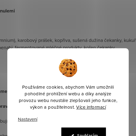
anulemi
amnium), karobový prášek, kopřiva, sušená dužina čekanky, kukuř
 vápenatý, fermentované mléčné produkty, kořen čekanky.
Používáme cookies, abychom Vám umožnili
témem
,
pohodlné prohlížení webu a díky analýze
provozu webu neustále zlepšovali jeho funkce,
pravě
,
výkon a použitelnost.
Více informací
Nastavení
ují optimální vstřebávání živin,
a obnovit střevní rovnováhu.
Souhlasím