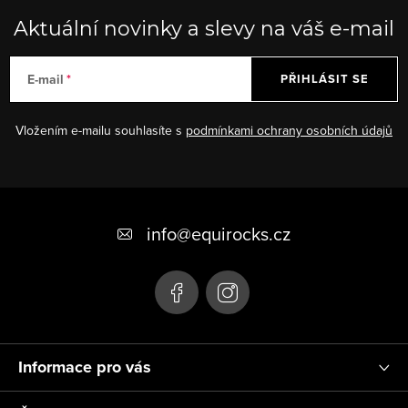
Aktuální novinky a slevy na váš e-mail
E-mail
PŘIHLÁSIT SE
Vložením e-mailu souhlasíte s
podmínkami ochrany osobních údajů
Z
á
info
@
equirocks.cz
p
a
t
í
Informace pro vás