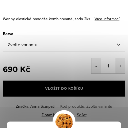
Wenny elastické bandáže kombinované, sada 2ks.
Více informací
Barva
690 Kč
Měrná
cena:
VLOŽIT DO KOŠÍKU
Značka:
Anna Scarpati
Kód produktu:
Zvolte variantu
Dotaz k produktu
Sdílet