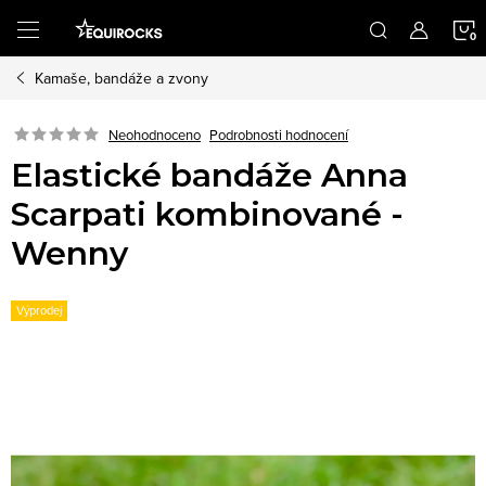
Přejít
na
obsah
Kamaše, bandáže a zvony
K
Podrobnosti hodnocení
Neohodnoceno
Elastické bandáže Anna
Scarpati kombinované -
Wenny
Výprodej