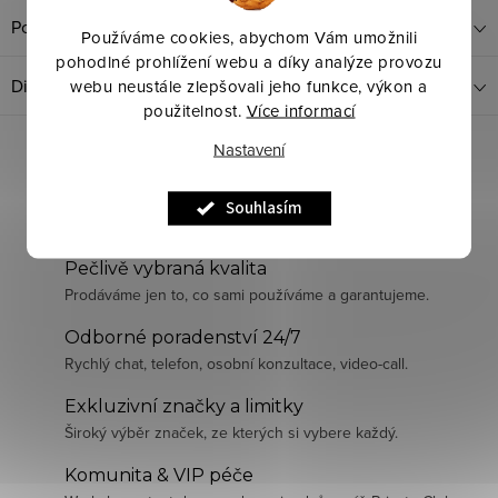
Popis produktu
Používáme cookies, abychom Vám umožnili
pohodlné prohlížení webu a díky analýze provozu
Diskuze
webu neustále zlepšovali jeho funkce, výkon a
použitelnost.
Více informací
Nastavení
Souhlasím
Pečlivě vybraná kvalita
Prodáváme jen to, co sami používáme a garantujeme.
Odborné poradenství 24/7
Rychlý chat, telefon, osobní konzultace, video-call.
Exkluzivní značky a limitky
Široký výběr značek, ze kterých si vybere každý.
Komunita & VIP péče