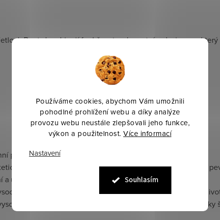
etlock Boots kombinují funkčnost s elegantním designem, který
Používáme cookies, abychom Vám umožnili
pohodlné prohlížení webu a díky analýze
provozu webu neustále zlepšovali jeho funkce,
výkon a použitelnost.
Více informací
Nastavení
ní použití.
tetické materiály, syntetická ovčí kožešina, ergonomický tvar, p
í a údržba, vhodné pro různé jezdecké aktivity.
Souhlasím
 vysoce kvalitní a ochranné kamaše pro spěnky koně, šetrné k živo
 vysoká kvalita materiálů, maximální ochrana spěnek, ekologicky 