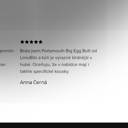
 prvním
Brala jsem Portsmouth Big Egg Butt od
LimoBits a kůň je výrazně klidnější v
per
hubě. Oceňuju, že v nabídce mají i
takhle specifické kousky.
Anna Černá