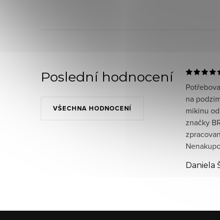
Poslední hodnocení
Potřeboval
na podzim
VŠECHNA HODNOCENÍ
mikinu od
značky BR
zpracované
Nenakupov
Daniela 