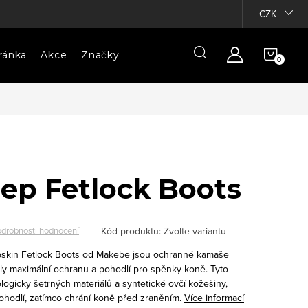
CZK
NÁKU
ránka
Akce
Značky
KOŠÍ
ep Fetlock Boots
Kód produktu:
Zvolte variantu
drobnosti hodnocení
kin Fetlock Boots od Makebe jsou ochranné kamaše
ly maximální ochranu a pohodlí pro spěnky koně. Tyto
ogicky šetrných materiálů a syntetické ovčí kožešiny,
ohodlí, zatímco chrání koně před zraněním.
Více informací