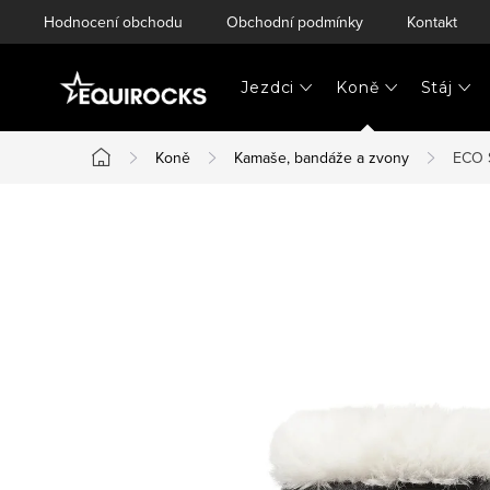
Přejít
Hodnocení obchodu
Obchodní podmínky
Kontakt
na
obsah
Jezdci
Koně
Stáj
Koně
Kamaše, bandáže a zvony
ECO 
Domů