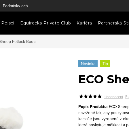
Podmínky ochrany osobních údajů
Napište nám
Pejsci
Equirocks Private Club
Kariéra
Partnerská St
Sheep Fetlock Boots
Novinka
Tip
ECO She
Po
1 hodnocení
Popis Produktu:
ECO Sheeps
navržené tak, aby poskytova
kamaše jsou vyrobené z ekol
která poskytuje měkkost a p