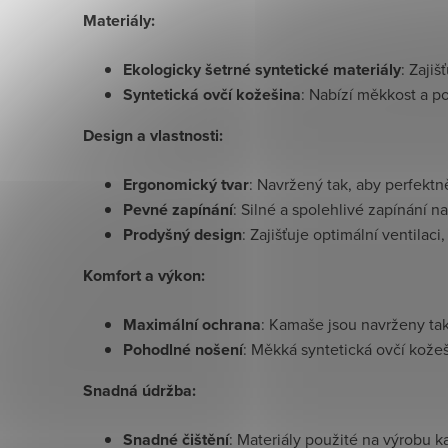
Materiály:
Ekologicky šetrné syntetické materiály
: Zaji
Syntetická ovčí kožešina
: Nabízí měkkost a po
Design a vlastnosti:
Ergonomický tvar
: Navržený tak, aby perfekt
Pevné zapínání
: Silné a spolehlivé zapínání 
Prodyšný design
: Zajišťuje optimální ventila
Komfort a výkon:
Maximální ochrana
: Kamaše jsou navrženy tak
Pohodlné nošení
: Měkká syntetická ovčí kože
Snadná údržba:
Snadné čištění
: Materiály použité na výrobu 