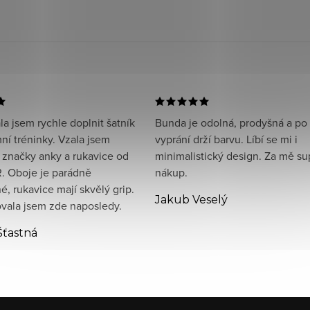
a jsem rychle doplnit šatník
Bunda je odolná, prodyšná a po
ní tréninky. Vzala jsem
vyprání drží barvu. Líbí se mi i
 značky anky a rukavice od
minimalistický design. Za mě su
. Oboje je parádně
nákup.
, rukavice mají skvělý grip.
Jakub Veselý
ala jsem zde naposledy.
Šťastná