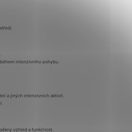
středí.
.
 i během intenzivního pohybu.
 a jiných intenzivních aktivit.
í.
 pěkný vzhled a funkčnost.