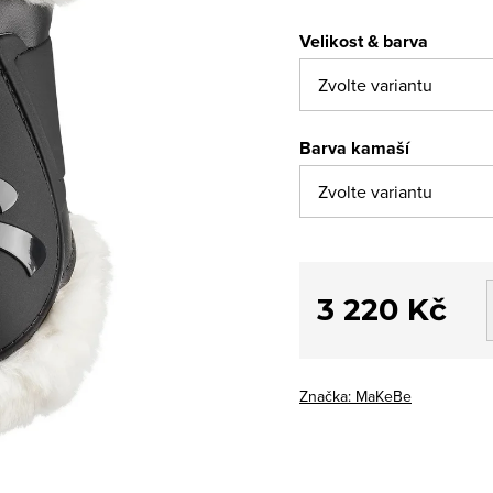
Velikost & barva
Barva kamaší
3 220 Kč
Měrná
cena:
Značka:
MaKeBe