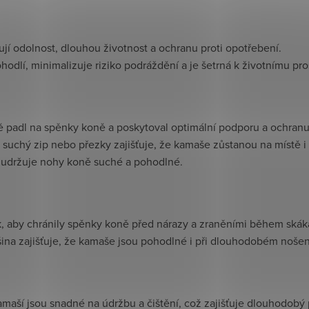
šťují odolnost, dlouhou životnost a ochranu proti opotřebení.
hodlí, minimalizuje riziko podráždění a je šetrná k životnímu pro
ně padl na spěnky koně a poskytoval optimální podporu a ochranu
na suchý zip nebo přezky zajišťuje, že kamaše zůstanou na místě
ci, udržuje nohy koně suché a pohodlné.
, aby chránily spěnky koně před nárazy a zraněními během skákání
šina zajišťuje, že kamaše jsou pohodlné i při dlouhodobém nošen
kamaší jsou snadné na údržbu a čištění, což zajišťuje dlouhodobý