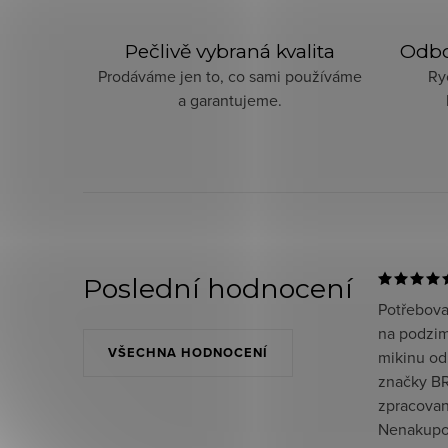
Pečlivě vybraná kvalita
Odbo
Prodáváme jen to, co sami používáme
Ry
a garantujeme.
Poslední hodnocení
Potřeboval
na podzim
VŠECHNA HODNOCENÍ
mikinu od
značky BR
zpracované
Nenakupov