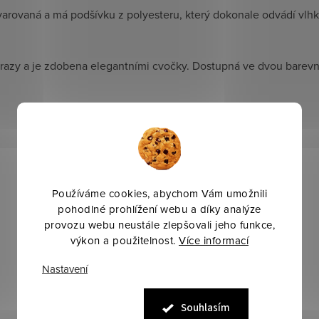
tvarovaná a má podšívku z polyesteru, který dokonale odvádí vlh
árazy a je zdobena elegantními cvočky. Dostupná ve dvou barev
Používáme cookies, abychom Vám umožnili
pohodlné prohlížení webu a díky analýze
provozu webu neustále zlepšovali jeho funkce,
výkon a použitelnost.
Více informací
Nastavení
Souhlasím