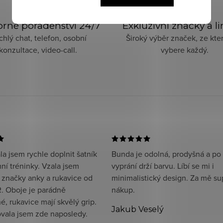
rné poradenství 24/7
Exkluzivní značky a l
chlý chat, telefon, osobní
Široký výběr značek, ze kter
konzultace, video-call.
vybere každý.
a jsem rychle doplnit šatník
Bunda je odolná, prodyšná a po
ní tréninky. Vzala jsem
vyprání drží barvu. Líbí se mi i
 značky anky a rukavice od
minimalistický design. Za mě su
. Oboje je parádně
nákup.
, rukavice mají skvělý grip.
Jakub Veselý
ala jsem zde naposledy.