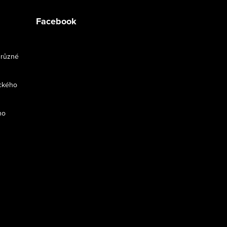
Facebook
 různé
ckého
ho