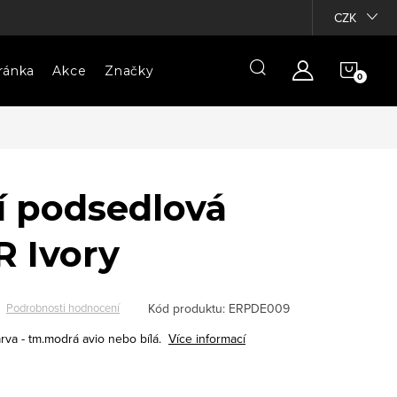
CZK
NÁKU
ránka
Akce
Značky
KOŠÍ
í podsedlová
R Ivory
Kód produktu:
ERPDE009
Podrobnosti hodnocení
rva - tm.modrá avio nebo bílá.
Více informací