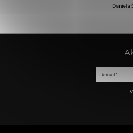
Daniela 
Ak
E-mail
V
Z