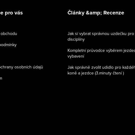
e pro vás
Články &amp; Recenze
 obchodu
Jak si vybrat správnou uzdečku pro
disciplíny
podmínky
Kompletní průvodce výběrem jezde
vybavení
chrany osobních údajů
Jak správně zvolit udidlo pro každé
koně a jezdce (3.minuty čtení )
m