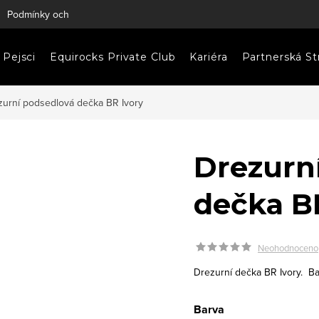
Podmínky ochrany osobních údajů
Napište nám
Pejsci
Equirocks Private Club
Kariéra
Partnerská St
zurní podsedlová dečka BR Ivory
Drezurn
dečka B
Neohodnoceno
Drezurní dečka BR Ivory.
Ba
Barva