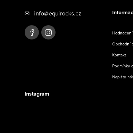
á
Informac
info
@
equirocks.cz
p
a
Hodnocení
t
Obchodní 
í
Kontakt
Podmínky o
Napište ná
Instagram