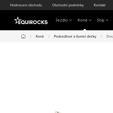
Přejít
Hodnocení obchodu
Obchodní podmínky
Kontakt
na
obsah
Jezdci
Koně
Stáj
Koně
Podsedlové a tlumící dečky
Dre
Domů