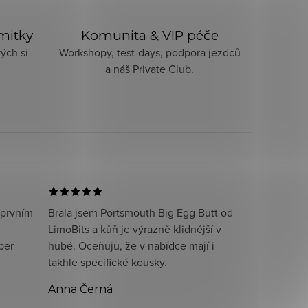
imitky
Komunita & VIP péče
ých si
Workshopy, test-days, podpora jezdců
a náš Private Club.
 prvním
Brala jsem Portsmouth Big Egg Butt od
LimoBits a kůň je výrazně klidnější v
per
hubě. Oceňuju, že v nabídce mají i
takhle specifické kousky.
Anna Černá