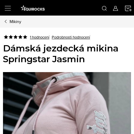
Přejít
na
obsah
Mikiny
K
Podrobnosti hodnocení
1 hodnocení
Dámská jezdecká mikina
Springstar Jasmin