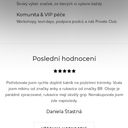
Široký výběr značek, ze kterých si vybere každý.
Komunita & VIP péče
Workshopy, test-days, podpora jezdců a náš Private Club.
Poslední hodnocení
Potřebovala jsem rychle doplnit šatník na podzimní tréninky. Vzala
jsem mikinu od značky anky a rukavice od značky BR. Oboje je
parádně zpracované, rukavice mají skvělý grip. Nenakupovala jsem
zde naposledy.
Daniela Šťastná