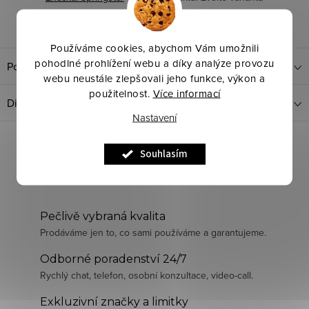
Dotaz k produktu
Sdílet
Používáme cookies, abychom Vám umožnili
pohodlné prohlížení webu a díky analýze provozu
Popis produktu
webu neustále zlepšovali jeho funkce, výkon a
použitelnost.
Více informací
Diskuze
Nastavení
Souhlasím
Pečlivě vybraná kvalita
Prodáváme jen to, co sami používáme a garantujeme.
Odborné poradenství 24/7
Rychlý chat, telefon, osobní konzultace, video-call.
Exkluzivní značky a limitky