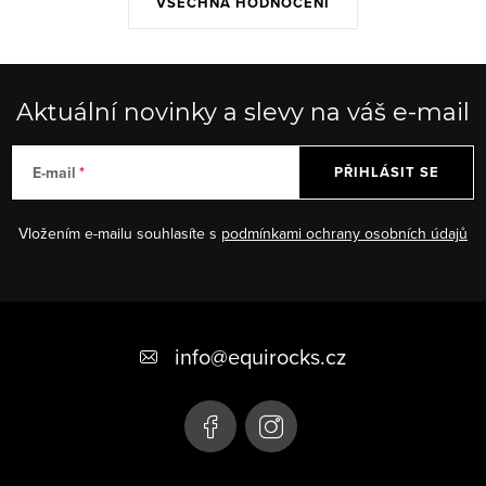
VŠECHNA HODNOCENÍ
Aktuální novinky a slevy na váš e-mail
E-mail
PŘIHLÁSIT SE
Vložením e-mailu souhlasíte s
podmínkami ochrany osobních údajů
Z
á
info
@
equirocks.cz
p
a
t