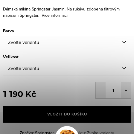
Dámská mikina Springstar Jasmin. Na rukávu zdobena flitrovým
nápisem Springstar.
Více informací
Barva
Velikost
1 190 Kč
Měrná
cena:
VLOŽIT DO KOŠÍKU
Značka:
Springstar
Kód produktu:
Zvolte variantu