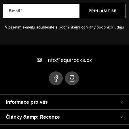
E-mail
PŘIHLÁSIT SE
Vložením e-mailu souhlasíte s
podmínkami ochrany osobních údajů
Z
á
info
@
equirocks.cz
p
a
t
í
Informace pro vás
Články &amp; Recenze