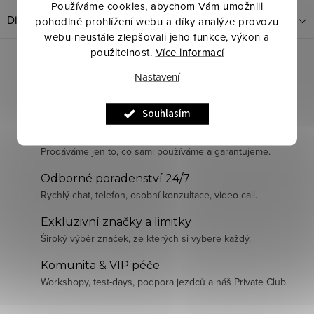
Používáme cookies, abychom Vám umožnili
Diskuze
pohodlné prohlížení webu a díky analýze provozu
webu neustále zlepšovali jeho funkce, výkon a
použitelnost.
Více informací
Nastavení
Souhlasím
Pečlivě vybraná kvalita
Prodáváme jen to, co sami používáme a garantujeme.
Odborné poradenství 24/7
Rychlý chat, telefon, osobní konzultace, video-call.
Exkluzivní značky a limitky
Široký výběr značek, ze kterých si vybere každý.
Komunita & VIP péče
Workshopy, test-days, podpora jezdců a náš Private Club.