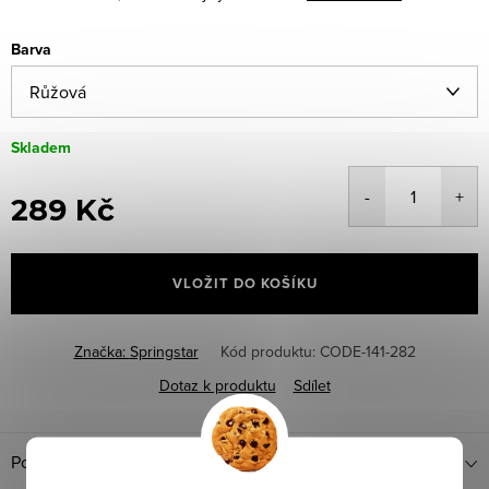
Barva
Skladem
289 Kč
Měrná
cena:
VLOŽIT DO KOŠÍKU
Značka:
Springstar
Kód produktu:
CODE-141-282
Dotaz k produktu
Sdílet
Popis produktu