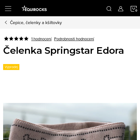
Přejít
na
obsah
Čepice, čelenky a kšiltovky
K
Podrobnosti hodnocení
1 hodnocení
Čelenka Springstar Edora
Výprodej