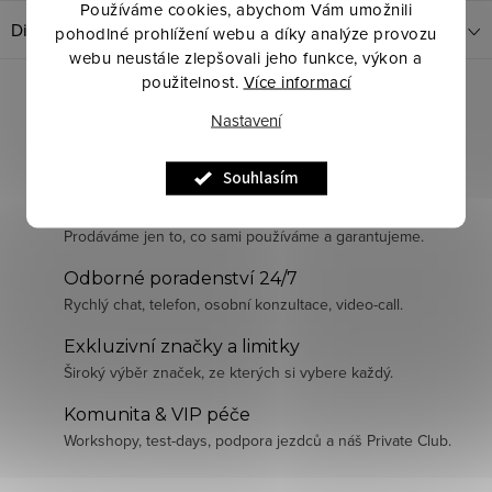
Používáme cookies, abychom Vám umožnili
Diskuze
pohodlné prohlížení webu a díky analýze provozu
webu neustále zlepšovali jeho funkce, výkon a
použitelnost.
Více informací
Nastavení
Souhlasím
Pečlivě vybraná kvalita
Prodáváme jen to, co sami používáme a garantujeme.
Odborné poradenství 24/7
Rychlý chat, telefon, osobní konzultace, video-call.
Exkluzivní značky a limitky
Široký výběr značek, ze kterých si vybere každý.
Komunita & VIP péče
Workshopy, test-days, podpora jezdců a náš Private Club.