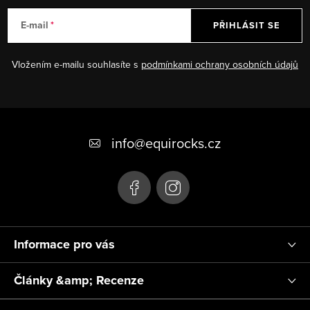
E-mail
PŘIHLÁSIT SE
Vložením e-mailu souhlasíte s
podmínkami ochrany osobních údajů
Z
á
info
@
equirocks.cz
p
a
t
í
Informace pro vás
Články &amp; Recenze