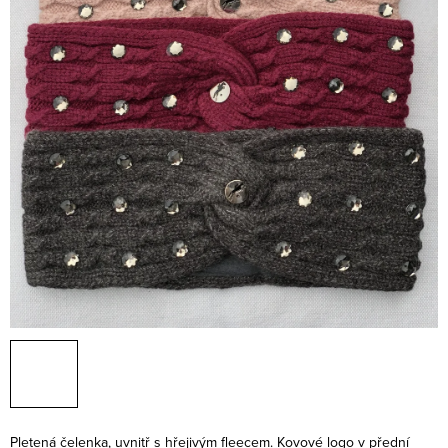
Pletená čelenka, uvnitř s hřejivým fleecem. Kovové logo v přední