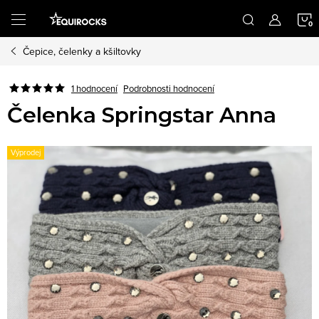
Přejít
na
obsah
Čepice, čelenky a kšiltovky
K
Podrobnosti hodnocení
1 hodnocení
Čelenka Springstar Anna
Výprodej