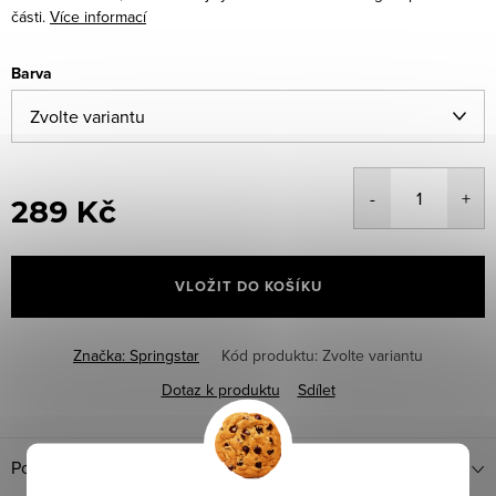
části.
Více informací
Barva
289 Kč
Měrná
cena:
VLOŽIT DO KOŠÍKU
Značka:
Springstar
Kód produktu:
Zvolte variantu
Dotaz k produktu
Sdílet
Popis produktu