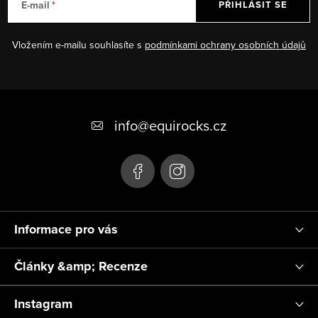
E-mail
PŘIHLÁSIT SE
Vložením e-mailu souhlasíte s
podmínkami ochrany osobních údajů
Z
á
info
@
equirocks.cz
p
a
t
í
Informace pro vás
Články &amp; Recenze
Instagram