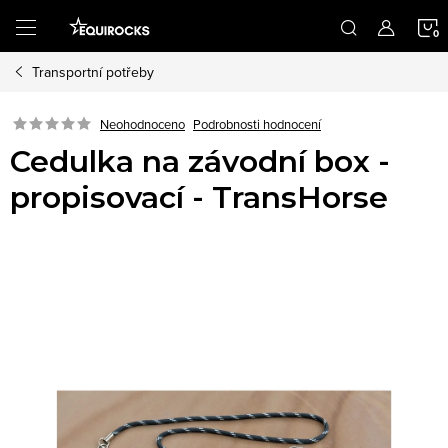
Přejít
na
obsah
Transportní potřeby
K
Podrobnosti hodnocení
Neohodnoceno
Cedulka na závodní box -
propisovací - TransHorse