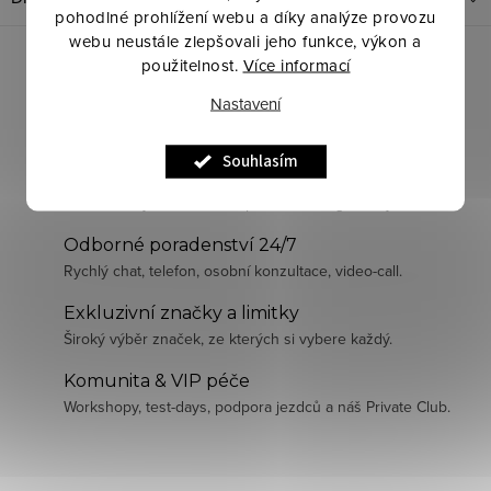
pohodlné prohlížení webu a díky analýze provozu
webu neustále zlepšovali jeho funkce, výkon a
použitelnost.
Více informací
Nastavení
Souhlasím
Pečlivě vybraná kvalita
Prodáváme jen to, co sami používáme a garantujeme.
Odborné poradenství 24/7
Rychlý chat, telefon, osobní konzultace, video-call.
Exkluzivní značky a limitky
Široký výběr značek, ze kterých si vybere každý.
Komunita & VIP péče
Workshopy, test-days, podpora jezdců a náš Private Club.