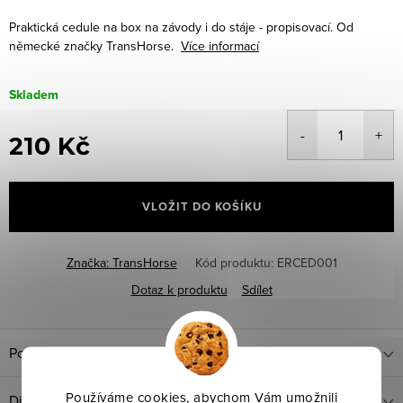
Praktická cedule na box na závody i do stáje - propisovací.
Od
německé značky TransHorse.
Více informací
Skladem
210 Kč
Měrná
cena:
VLOŽIT DO KOŠÍKU
Značka:
TransHorse
Kód produktu:
ERCED001
Dotaz k produktu
Sdílet
Popis produktu
Používáme cookies, abychom Vám umožnili
Diskuze