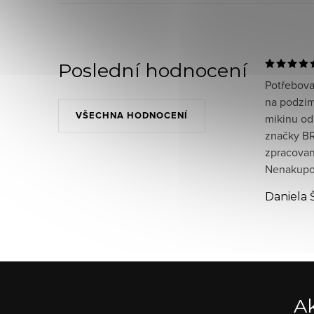
Poslední hodnocení
Potřeboval
na podzim
VŠECHNA HODNOCENÍ
mikinu od
značky BR
zpracované
Nenakupov
Daniela 
Ak