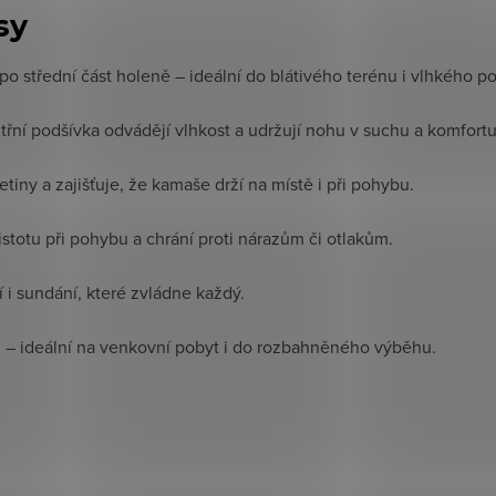
sy
o střední část holeně – ideální do blátivého terénu i vlhkého po
třní podšívka odvádějí vlhkost a udržují nohu v suchu a komfortu
tiny a zajišťuje, že kamaše drží na místě i při pohybu.
stotu při pohybu a chrání proti nárazům či otlakům.
i sundání, které zvládne každý.
– ideální na venkovní pobyt i do rozbahněného výběhu.