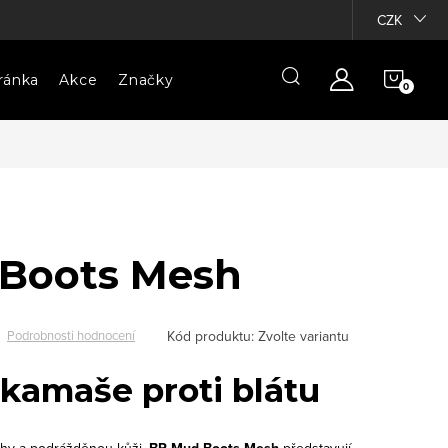
CZK
NÁKU
ránka
Akce
Značky
KOŠÍ
Boots Mesh
Kód produktu:
Zvolte variantu
Podrobnosti hodnocení
kamaše proti blátu
hy a podrážděnou kůži.
BR Mud Boots Mesh
představují