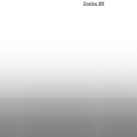
Značka:
BR