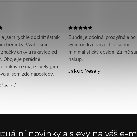
a jsem rychle doplnit šatník
Bunda je odolná, prodyšná a po
ní tréninky. Vzala jsem
vyprání drží barvu. Líbí se mi i
 značky anky a rukavice od
minimalistický design. Za mě su
. Oboje je parádně
nákup.
, rukavice mají skvělý grip.
Jakub Veselý
ala jsem zde naposledy.
Šťastná
tuální novinky a slevy na váš e-m