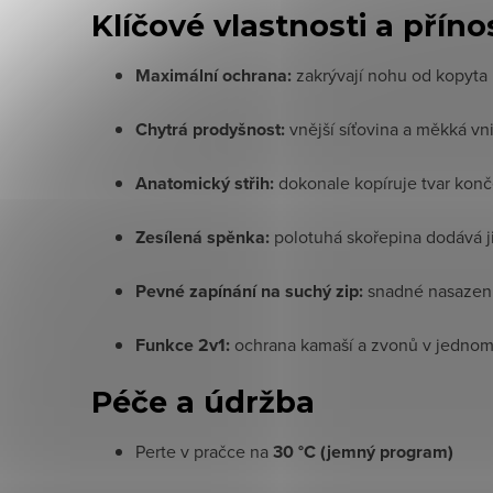
Klíčové vlastnosti a příno
Maximální ochrana:
zakrývají nohu od kopyta p
Chytrá prodyšnost:
vnější síťovina a měkká vni
Anatomický střih:
dokonale kopíruje tvar konče
Zesílená spěnka:
polotuhá skořepina dodává ji
Pevné zapínání na suchý zip:
snadné nasazení 
Funkce 2v1:
ochrana kamaší a zvonů v jednom 
Péče a údržba
Perte v pračce na
30 °C (jemný program)