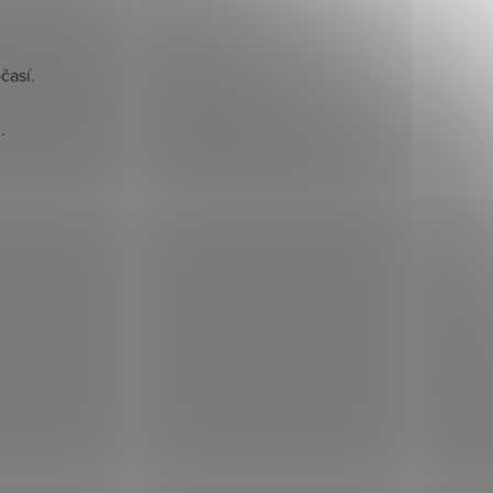
časí.
.