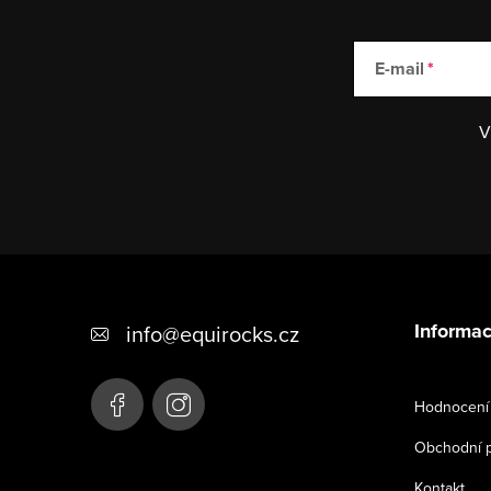
E-mail
V
Z
á
Informac
info
@
equirocks.cz
p
a
Hodnocení
t
Obchodní 
í
Kontakt