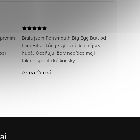
 prvním
Brala jsem Portsmouth Big Egg Butt od
LimoBits a kůň je výrazně klidnější v
per
hubě. Oceňuju, že v nabídce mají i
takhle specifické kousky.
Anna Černá
ail