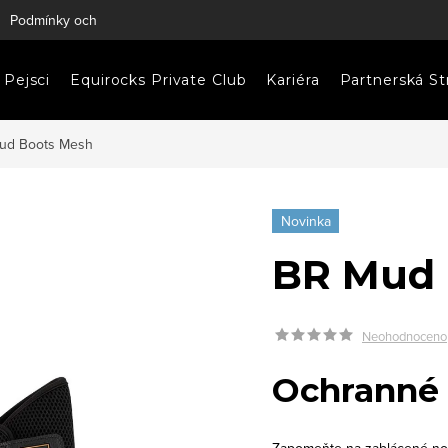
Podmínky ochrany osobních údajů
Napište nám
Pejsci
Equirocks Private Club
Kariéra
Partnerská St
ud Boots Mesh
Novinka
BR Mud 
Neohodnoceno
Ochranné 
Zapomeňte na zablácené no