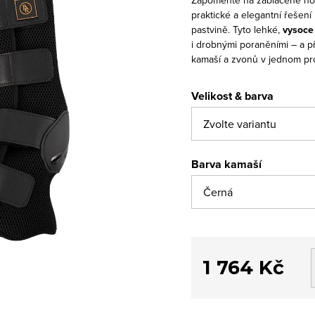
praktické a elegantní řešení
pastvině. Tyto lehké,
vysoce
i drobnými poraněními – a př
kamaší a zvonů v jednom p
Velikost & barva
Barva kamaší
1 764 Kč
Měrná
cena: