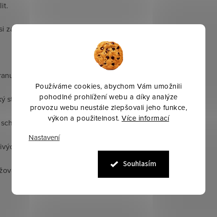
it.
 zachovají svůj tvar a funkčnost.
ranu končetin
Používáme cookies, abychom Vám umožnili
pohodlné prohlížení webu a díky analýze
ý střih, zesílená spěnka, pevné suché zipy
provozu webu neustále zlepšovali jeho funkce,
výkon a použitelnost.
Více informací
 schnutí, kombinace kamaší a zvonů
Nastavení
livých typů nebo koní náchylných k otlakům
Souhlasím
ovatelné a maximálně funkční i při intenzivním používání