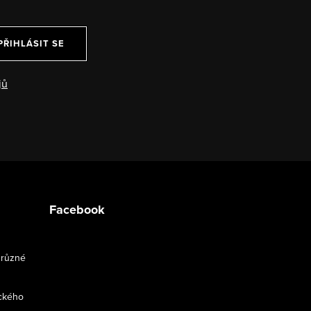
PŘIHLÁSIT SE
jů
Facebook
 různé
ckého