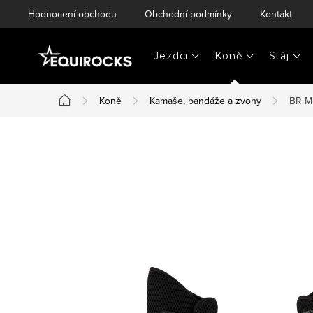
Přejít
Hodnocení obchodu
Obchodní podmínky
Kontakt
na
obsah
Jezdci
Koně
Stáj
Koně
Kamaše, bandáže a zvony
BR M
Domů