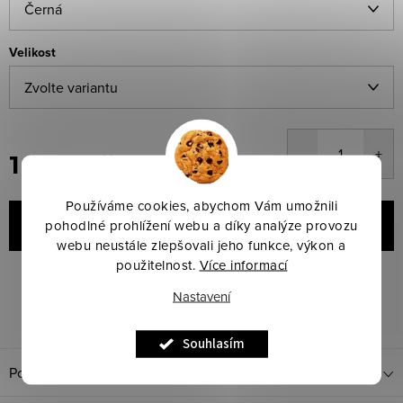
Velikost
1 780 Kč
Měrná
Používáme cookies, abychom Vám umožnili
cena:
pohodlné prohlížení webu a díky analýze provozu
VLOŽIT DO KOŠÍKU
webu neustále zlepšovali jeho funkce, výkon a
použitelnost.
Více informací
Značka:
BR
Kód produktu:
Zvolte variantu
Nastavení
Dotaz k produktu
Sdílet
Souhlasím
Popis produktu