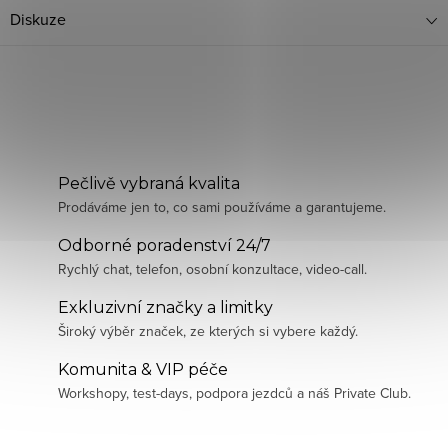
Diskuze
Pečlivě vybraná kvalita
Prodáváme jen to, co sami používáme a garantujeme.
Odborné poradenství 24/7
Rychlý chat, telefon, osobní konzultace, video-call.
Exkluzivní značky a limitky
Široký výběr značek, ze kterých si vybere každý.
Komunita & VIP péče
Workshopy, test-days, podpora jezdců a náš Private Club.