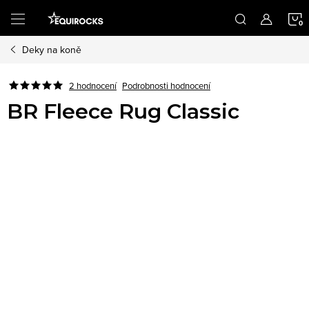
Přejít
na
obsah
Deky na koně
K
Podrobnosti hodnocení
2 hodnocení
BR Fleece Rug Classic