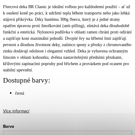
Fleecová deka BR Classic je ideální volbou pro každodenní použití – ať už
k osušení koně po práci, k udržení tepla během transportu nebo jako lehká
stájová přikrývka. Díky hustému 300g fleecu, který je z jedné strany
opatřen úpravou proti žmolkování (anti-pilling), zůstává deka dlouhodobě
funkční a estetická.
Nylonová podšívka v oblasti ramen chrání proti odírání
a zajišťuje koni maximální pohodlí. Dvojité švy na hřbetní linii zajišťují
pevnost a dlouhou životnost deky, zatímco spony a přezky z chromovaného
zinku dodávají odolnost i elegantní vzhled.
Deka je vybavena ochranným
límcem v oblasti kohoutku, dvěma nastavitelnými předními přezkami,
křížovými zapínacími popruhy pod břichem a provázkem pod ocasem pro
stabilní upevnění.
Dostupné barvy:
černá
Více informací
Barva