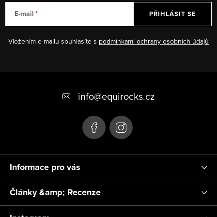
E-mail
PŘIHLÁSIT SE
Vložením e-mailu souhlasíte s
podmínkami ochrany osobních údajů
Z
á
info
@
equirocks.cz
p
a
t
í
Informace pro vás
Články &amp; Recenze