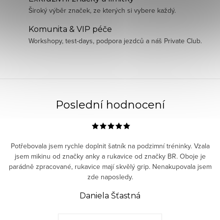
Široký výběr značek, ze kterých si vybere každý.
Komunita & VIP péče
Workshopy, test-days, podpora jezdců a náš Private Club.
Poslední hodnocení
Potřebovala jsem rychle doplnit šatník na podzimní tréninky. Vzala
jsem mikinu od značky anky a rukavice od značky BR. Oboje je
parádně zpracované, rukavice mají skvělý grip. Nenakupovala jsem
zde naposledy.
Daniela Šťastná