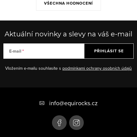
VŠECHNA HODNOCENÍ
Aktuální novinky a slevy na váš e-mail
E-mail
PŘIHLÁSIT SE
Vložením e-mailu souhlasíte s
podmínkami ochrany osobních údajů
Z
á
info
@
equirocks.cz
p
a
t