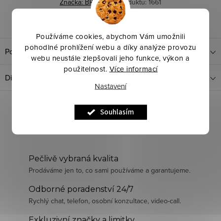
Značka:
BR
Kód produktu:
1661
Dotaz k produktu
Sdílet
Používáme cookies, abychom Vám umožnili
pohodlné prohlížení webu a díky analýze provozu
Popis produktu
webu neustále zlepšovali jeho funkce, výkon a
použitelnost.
Více informací
Diskuze
Nastavení
Souhlasím
Pečlivě vybraná kvalita
Prodáváme jen to, co sami používáme a garantujeme.
Odborné poradenství 24/7
Rychlý chat, telefon, osobní konzultace, video-call.
Exkluzivní značky a limitky