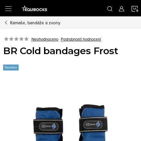
Přejít
na
obsah
Kamaše, bandáže a zvony
K
Podrobnosti hodnocení
Neohodnoceno
BR Cold bandages Frost
Novinka