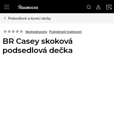
Přejít
na
obsah
Podsedlové a tlumící dečky
K
Podrobnosti hodnocení
Neohodnoceno
BR Casey skoková
podsedlová dečka