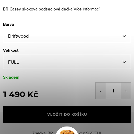
BR Casey skoková podsedlová dečka
Více informací
Barva
Velikost
Skladem
1 490 Kč
Měrná
cena:
VLOŽIT DO KOŠÍKU
Značka:
BR
Kód produktu:
969/FUL