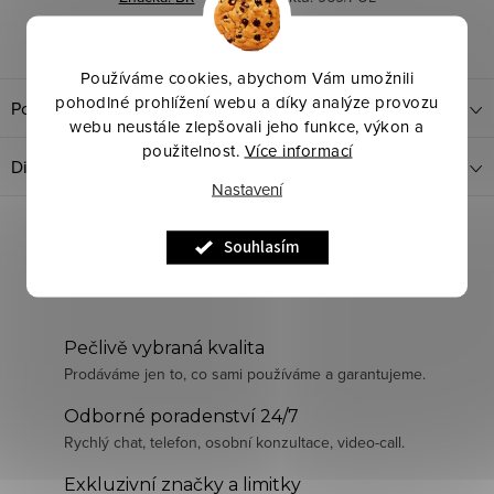
Dotaz k produktu
Sdílet
Používáme cookies, abychom Vám umožnili
pohodlné prohlížení webu a díky analýze provozu
Popis produktu
webu neustále zlepšovali jeho funkce, výkon a
použitelnost.
Více informací
Diskuze
Nastavení
Souhlasím
Pečlivě vybraná kvalita
Prodáváme jen to, co sami používáme a garantujeme.
Odborné poradenství 24/7
Rychlý chat, telefon, osobní konzultace, video-call.
Exkluzivní značky a limitky