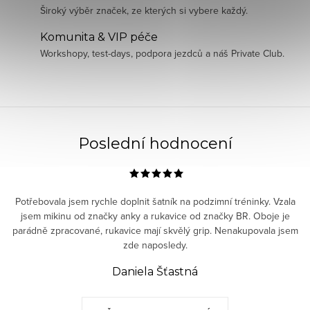
Široký výběr značek, ze kterých si vybere každý.
Komunita & VIP péče
Workshopy, test-days, podpora jezdců a náš Private Club.
Poslední hodnocení
Potřebovala jsem rychle doplnit šatník na podzimní tréninky. Vzala
jsem mikinu od značky anky a rukavice od značky BR. Oboje je
parádně zpracované, rukavice mají skvělý grip. Nenakupovala jsem
zde naposledy.
Daniela Šťastná