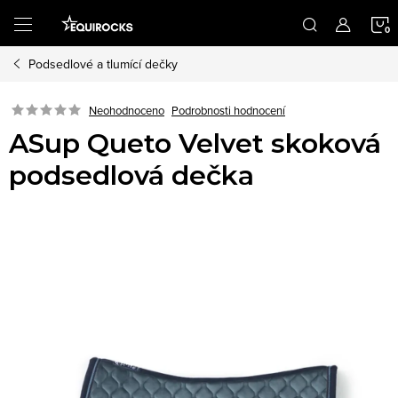
Přejít
na
obsah
Podsedlové a tlumící dečky
K
Podrobnosti hodnocení
Neohodnoceno
ASup Queto Velvet skoková
podsedlová dečka