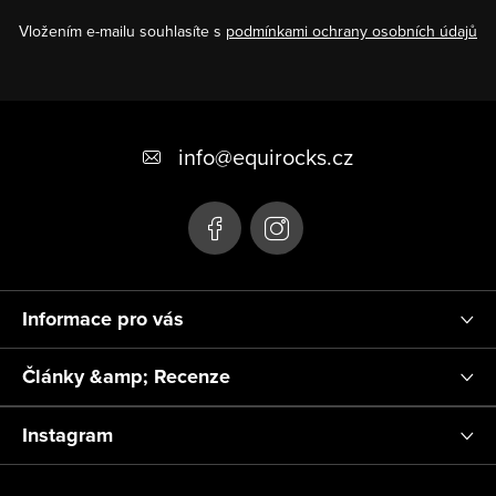
Vložením e-mailu souhlasíte s
podmínkami ochrany osobních údajů
Z
á
info
@
equirocks.cz
p
a
t
í
Informace pro vás
Články &amp; Recenze
Instagram