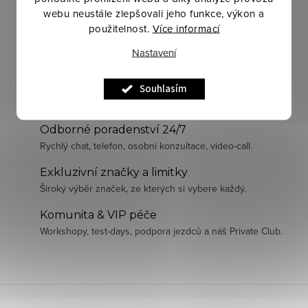
webu neustále zlepšovali jeho funkce, výkon a
použitelnost.
Více informací
Nastavení
Pečlivě vybraná kvalita
Souhlasím
Prodáváme jen to, co sami používáme a garantujeme.
Odborné poradenství 24/7
Rychlý chat, telefon, osobní konzultace, video-call.
Exkluzivní značky a limitky
Široký výběr značek, ze kterých si vybere každý.
Komunita & VIP péče
Workshopy, test-days, podpora jezdců a náš Private Club.