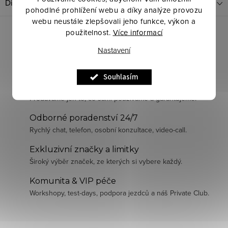
Diskuze
pohodlné prohlížení webu a díky analýze provozu
webu neustále zlepšovali jeho funkce, výkon a
použitelnost.
Více informací
Nastavení
Souhlasím
Pečlivě vybraná kvalita
Prodáváme jen to, co sami používáme a garantujeme.
Odborné poradenství 24/7
Rychlý chat, telefon, osobní konzultace, video-call.
Exkluzivní značky a limitky
Široký výběr značek, ze kterých si vybere každý.
Komunita & VIP péče
Workshopy, test-days, podpora jezdců a náš Private Club.