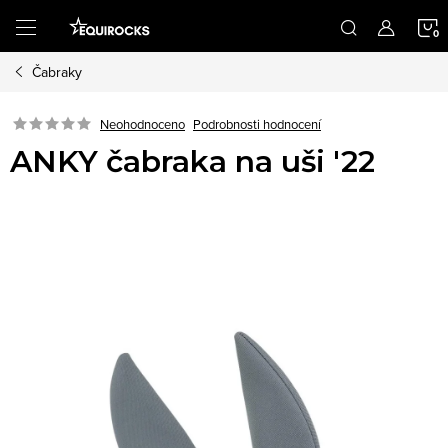
Přejít
na
obsah
Čabraky
K
Podrobnosti hodnocení
Neohodnoceno
ANKY čabraka na uši '22