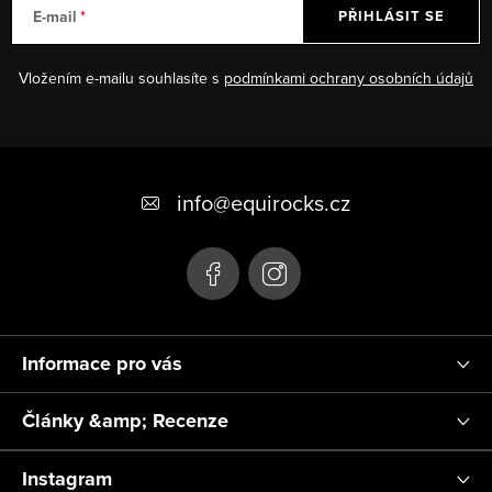
E-mail
PŘIHLÁSIT SE
Vložením e-mailu souhlasíte s
podmínkami ochrany osobních údajů
Z
á
info
@
equirocks.cz
p
a
t
í
Informace pro vás
Články &amp; Recenze
Instagram