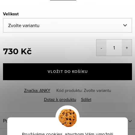
Velikost
730 Kč
Měrná
cena:
VLOŽIT DO KOŠÍKU
Značka:
ANKY
Kód produktu:
Zvolte variantu
Dotaz k produktu
Sdílet
Popis produktu
Používáme cookies, abychom Vám umožnili